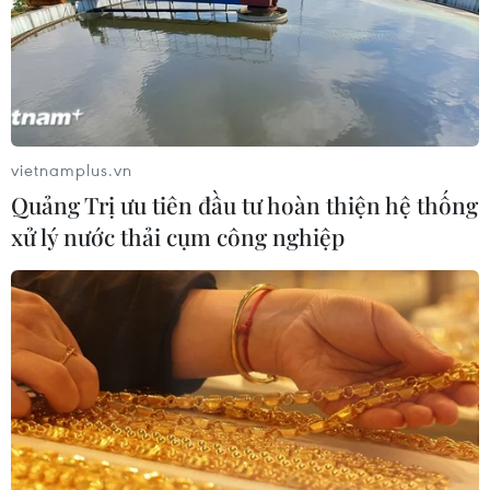
nếu các yêu cầu "không thể nhượng bộ" của nhà sản
xuất máy bay châu Âu này về sự di chuyển tự do của
nhân viên và thuế quan không được đáp ứng.
vietnamplus.vn
Quảng Trị ưu tiên đầu tư hoàn thiện hệ thống
xử lý nước thải cụm công nghiệp
Anh: Bộ trưởng Davis bác bỏ tin tranh cử