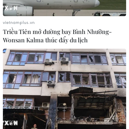
vietnamplus.vn
Triều Tiên mở đường bay Bình Nhưỡng-
Wonsan Kalma thúc đẩy du lịch
TIN CÙNG CHUYÊN MỤC
Doanh nghiệp Trung Quốc đánh giá
cao triển vọng hợp tác cơ giới hóa
nông nghiệp với Việt Nam
06/08/2026 04:14
Thống đốc Fed khuyến nghị tăng lãi
suất nếu lạm phát không sớm hạ