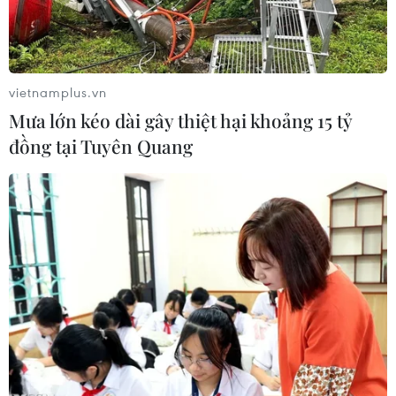
vietnamplus.vn
Mưa lớn kéo dài gây thiệt hại khoảng 15 tỷ
đồng tại Tuyên Quang
Thủ tướng Anh Theresa May. (Ảnh: EPA/TTXVN)
Theo AFP, tờ The Daily Telegraph ngày 13/6 đưa
tin các bộ trưởng cấp cao thuộc chính phủ bảo
thủ của Anh cùng các thành viên Công đảng,
đảng đối lập chính của nước này, đã tổ chức các