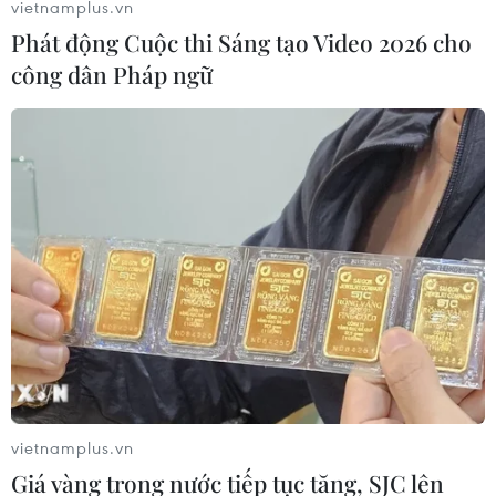
vietnamplus.vn
Phát động Cuộc thi Sáng tạo Video 2026 cho
công dân Pháp ngữ
Thủ tướng Anh khẳng định kế hoạch đàm
phán không thay đổi
12/06/2017 14:16
Người phát ngôn của Thủ tướng Anh Theresa May ngày
12/6 khẳng định kế hoạch đàm phán về việc Anh rời
khỏi Liên minh châu Âu (EU), hay còn gọi là Brexit,
không hề thay đổi.
vietnamplus.vn
Giá vàng trong nước tiếp tục tăng, SJC lên