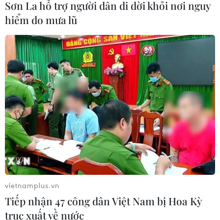
Sơn La hỗ trợ người dân di dời khỏi nơi nguy
hiểm do mưa lũ
Xem thêm
CƠ QUAN CHỦ QUẢN: THÔNG TẤN XÃ VIỆT NAM
Tổng Biên tập: TRẦN TIẾN DUẨN
Phó Tổng Biên tập: NGUYỄN THỊ TÁM, KHÚC THANH
THỦY
vietnamplus.vn
Sở hữu trí tuệ
Quy định sử dụng
Tiếp nhận 47 công dân Việt Nam bị Hoa Kỳ
RSS
Hỗ trợ
trục xuất về nước