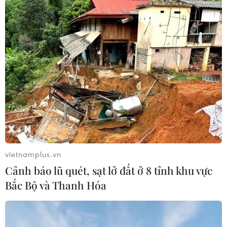
#Truy nã
#Tội phạm hình sự
#Hình sự
#Công an
#Vụ án
#Phạm pháp
#Pháp luật
#Pháp đình
#Xã hội
#An ninh xã hội
#Chính trị
#VietnamPlus
Anh
Theo dõi VietnamPlus
vietnamplus.vn
Cảnh báo lũ quét, sạt lở đất ở 8 tỉnh khu vực
Bắc Bộ và Thanh Hóa
TIN LIÊN QUAN