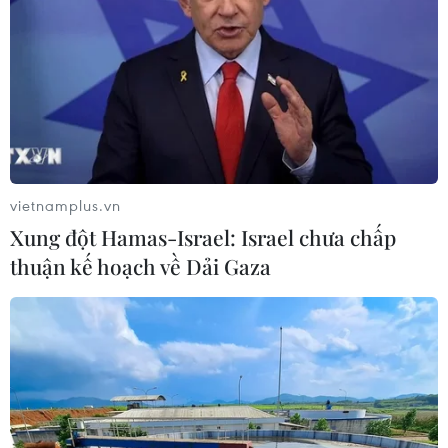
vietnamplus.vn
Xung đột Hamas-Israel: Israel chưa chấp
thuận kế hoạch về Dải Gaza
Airbus cảnh báo rút dây chuyền sản xuất
khỏi Anh sau Brexit
11/06/2017 03:31
Airbus có thể rút dây chuyên sản xuất máy bay khỏi Anh