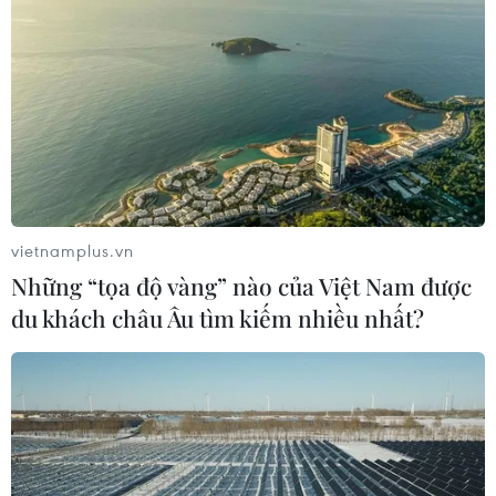
vietnamplus.vn
Những “tọa độ vàng” nào của Việt Nam được
du khách châu Âu tìm kiếm nhiều nhất?