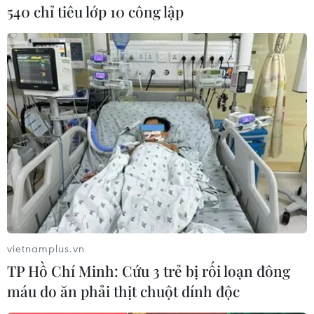
540 chỉ tiêu lớp 10 công lập
Ngày 10/10, công ty cung ứng điện SSE tuyên bố
giá điện và khí đốt sẽ tăng8,2% kể từ ngày
15/11, châm ngòi cho cuộc tranh cãi về giá năng
lượng trên chínhtrường Anh./.
(TTXVN)
vietnamplus.vn
TP Hồ Chí Minh: Cứu 3 trẻ bị rối loạn đông
máu do ăn phải thịt chuột dính độc