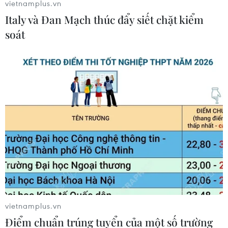
vietnamplus.vn
Italy và Đan Mạch thúc đẩy siết chặt kiểm
soát
Sầu riêng Việt Nam trước cơ hội mở
rộng thị trường xuất khẩu
10/08/2026 09:52
Giá vàng trong nước đảo chiều, tăng
600.000 đồng phiên chiều nay
10/08/2026 09:51
Tập đoàn Sovico được vinh danh
“Dấu ấn Thương hiệu Việt hàng đầu”
vietnamplus.vn
10/08/2026 09:45
Điểm chuẩn trúng tuyển của một số trường