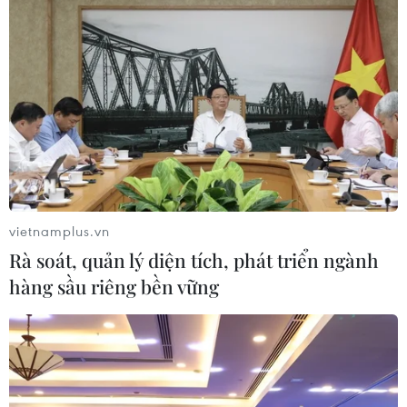
Intel phát hành 15 tỷ USD cổ phiếu để
mở rộng năng lực sản xuất chip AI
10/08/2026 14:46
Airbus và Boeing chạy đua tăng sản
lượng máy bay
10/08/2026 13:38
vietnamplus.vn
Rà soát, quản lý diện tích, phát triển ngành
Các ETF bitcoin ghi nhận tuần hút
hàng sầu riêng bền vững
vốn mạnh nhất kể từ tháng 4/2026
10/08/2026 13:38
Dự trữ khí đốt châu Âu xuống thấp