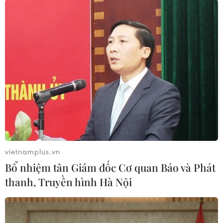
#Anh
#Năng lượng xanh
#Giá điện
#Khí đốt
Anh
Theo dõi VietnamPlus
vietnamplus.vn
Bổ nhiệm tân Giám đốc Cơ quan Báo và Phát
thanh, Truyền hình Hà Nội
TIN CÙNG CHUYÊN MỤC