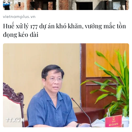
càng chia rẽ.
vietnamplus.vn
Giới lãnh đạo Lib Dem trước đó từng khẳng
Huế xử lý 177 dự án khó khăn, vướng mắc tồn
định rằng chính sách trợ cấp chonăng lượng
đọng kéo dài
"xanh" cần phải được "án binh bất động". Bộ
trưởng Kinh doanh, Sángtạo và Kỹ năng Vince
Cable - một thành viên của Lib Dem, chỉ trích
rằng mọi nỗlực trợ cấp cho năng lượng "xanh"
đều không thích hợp.
Theo ông, giá năng lượng tăng xuất phát từ
nhiều nguyên nhân khác nhau,trong đó có tình
trạng biến động trên thị trường năng lượng thế
giới. Bộ trưởngNăng lượng và Biến đổi khí hậu
Ed Davey thuộc Lib Dem cũng lên tiếng phản
bác ýđịnh của Đảng Bảo thủ.