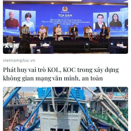
nhất 5 năm
10/08/2026 13:37
Agribank dành gói tín dụng ưu đãi
70.000 tỷ đồng cho động lực tăng
trưởng
vietnamplus.vn
10/08/2026 12:59
Phát huy vai trò KOL, KOC trong xây dựng
không gian mạng văn minh, an toàn
Ấn Độ nhập khẩu dầu thô Nga cao kỷ
lục tháng thứ hai liên tiếp
10/08/2026 12:49
Việt Nam-Australia định hướng mở