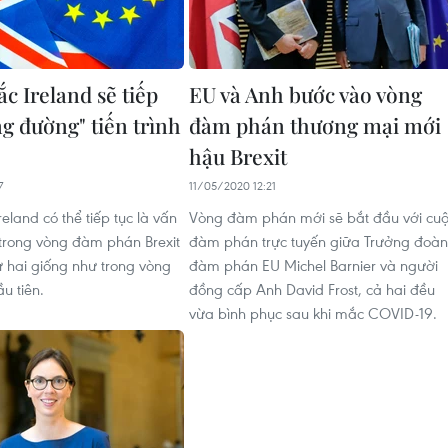
c Ireland sẽ tiếp
EU và Anh bước vào vòng
g đường" tiến trình
đàm phán thương mại mới
hậu Brexit
7
11/05/2020 12:21
eland có thể tiếp tục là vấn
Vòng đàm phán mới sẽ bắt đầu với cu
 trong vòng đàm phán Brexit
đàm phán trực tuyến giữa Trưởng đoàn
ứ hai giống như trong vòng
đàm phán EU Michel Barnier và người
u tiên.
đồng cấp Anh David Frost, cả hai đều
vừa bình phục sau khi mắc COVID-19.