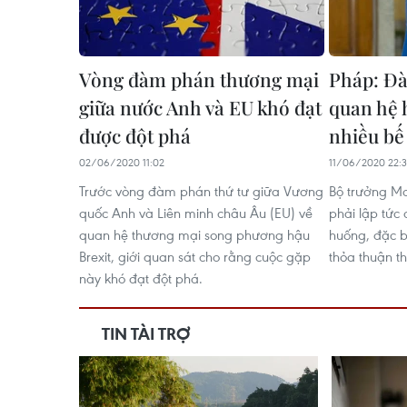
Vòng đàm phán thương mại
Pháp: Đ
giữa nước Anh và EU khó đạt
quan hệ 
được đột phá
nhiều bế
02/06/2020 11:02
11/06/2020 22:
Trước vòng đàm phán thứ tư giữa Vương
Bộ trưởng Mo
quốc Anh và Liên minh châu Âu (EU) về
phải lập tức 
quan hệ thương mại song phương hậu
huống, đặc b
Brexit, giới quan sát cho rằng cuộc gặp
thỏa thuận t
này khó đạt đột phá.