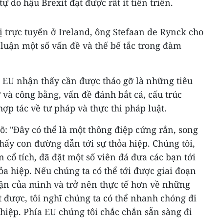
 do hậu Brexit đạt được rất ít tiến triển.
ị trực tuyến ở Ireland, ông Stefaan de Rynck cho
 luận một số vấn đề và thế bế tắc trong đàm
EU nhận thấy cần được tháo gỡ là những tiêu
và công bằng, vấn đề đánh bắt cá, cấu trúc
ợp tác về tư pháp và thực thi pháp luật.
: "Đây có thể là một thông điệp cứng rắn, song
thấy con đường dẫn tới sự thỏa hiệp. Chúng tôi,
 cổ tích, đã đặt một số viên đá đưa các bạn tới
ỏa hiệp. Nếu chúng ta có thể tới được giai đoạn
cận của mình và trở nên thực tế hơn về những
 được, tôi nghĩ chúng ta có thể nhanh chóng đi
 hiệp. Phía EU chúng tôi chắc chắn sẵn sàng đi