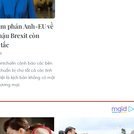
àm phán Anh-EU về
hậu Brexit còn
 tắc
35
ntchalin cảnh báo các bên
chuẩn bị cho tất cả các tình
iệt là kịch bản không có một
hương mại.