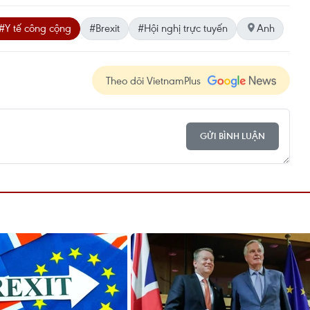
#Y tế công cộng
#Brexit
#Hội nghị trực tuyến
Anh
Theo dõi VietnamPlus
GỬI BÌNH LUẬN