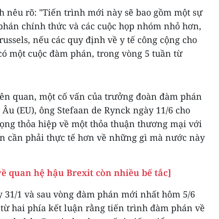
 nêu rõ: "Tiến trình mới này sẽ bao gồm một sự
phán chính thức và các cuộc họp nhóm nhỏ hơn,
russels, nếu các quy định về y tế công cộng cho
có một cuộc đàm phán, trong vòng 5 tuần từ
iên quan, một cố vấn của trưởng đoàn đàm phán
Âu (EU), ông Stefaan de Rynck ngày 11/6 cho
vọng thỏa hiệp về một thỏa thuận thương mại với
on cần phải thực tế hơn về những gì mà nước này
 quan hệ hậu Brexit còn nhiều bế tắc]
y 31/1 và sau vòng đàm phán mới nhất hôm 5/6
ừ hai phía kết luận rằng tiến trình đàm phán về