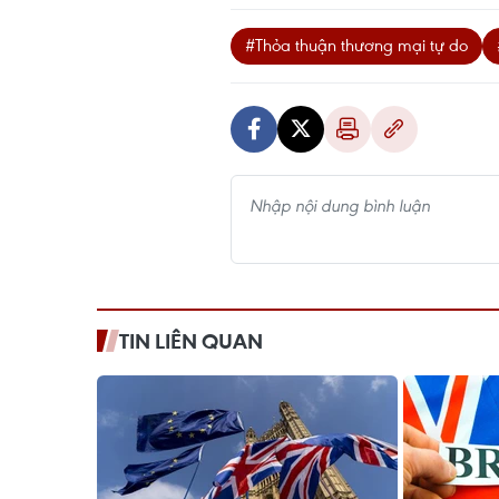
#Thỏa thuận thương mại tự do
TIN LIÊN QUAN