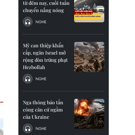
từ đêm nay, cuối tuần
chuyển nắng nóng
NGHE
Mỹ can thiệp khẩn
cấp, ngăn Israel mở
rộng đòn trừng phạt
Hezbollah
NGHE
Nga thông báo tấn
công căn cứ ngầm
của Ukraine
NGHE