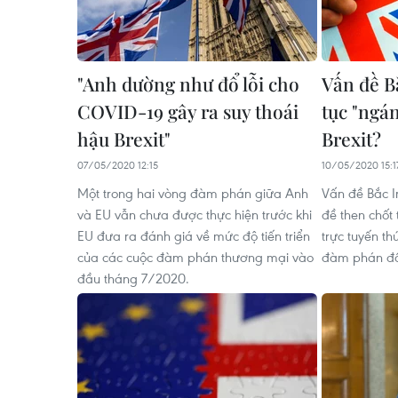
"Anh dường như đổ lỗi cho
Vấn đề Bắ
COVID-19 gây ra suy thoái
tục "ngán
hậu Brexit"
Brexit?
07/05/2020 12:15
10/05/2020 15:1
Một trong hai vòng đàm phán giữa Anh
Vấn đề Bắc Ir
và EU vẫn chưa được thực hiện trước khi
đề then chốt
EU đưa ra đánh giá về mức độ tiến triển
trực tuyến th
của các cuộc đàm phán thương mại vào
đàm phán đầ
đầu tháng 7/2020.