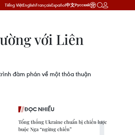
Tiếng Việt
English
Français
Español
中文
Русский
cường với Liên
trình đàm phán về một thỏa thuận
ĐỌC NHIỀU
Tổng thống Ukraine chuẩn bị chiến lược
buộc Nga “ngừng chiến”