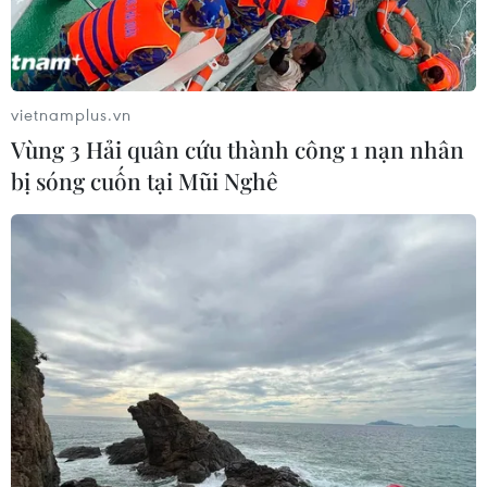
vietnamplus.vn
Vùng 3 Hải quân cứu thành công 1 nạn nhân
bị sóng cuốn tại Mũi Nghê
Tổng thống Putin khẳng định các nước
phương Tây không thể cô lập Nga
12/04/2022 13:53
Tổng thống Putin cho hay nước Nga sẽ không bị cô lập
và trong thế giới hiện nay, không nước nào có thể cô lập