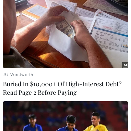
Theo dõi VietnamPlus
JG Wentworth
TIN LIÊN QUAN
Buried In $10,000+ Of High-Interest Debt?
Read Page 2 Before Paying