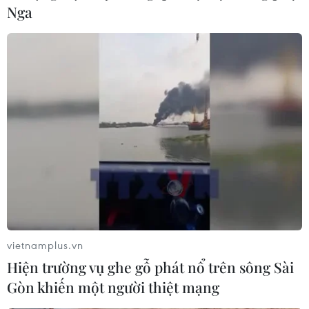
Nga
Tổng thống Putin: Nga có thể tự chủ việc
cấp năng lượng cho thế giới
13/04/2022 12:36
Tổng thống Putin cho biết Nga có thể tăng mức tiêu thụ
ở thị trường trong nước, thúc đẩy hoạt động chế biến
nguyên liệu thô, đồng thời tăng nguồn cung năng lượng
cho các khu vực khác trên thế giới.
vietnamplus.vn
Hiện trường vụ ghe gỗ phát nổ trên sông Sài
Gòn khiến một người thiệt mạng