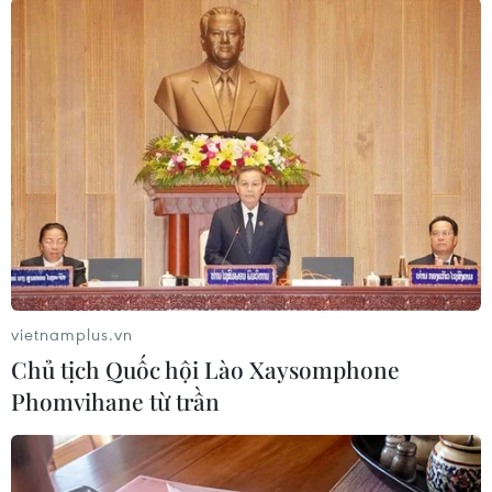
vietnamplus.vn
Chủ tịch Quốc hội Lào Xaysomphone
#danh sách trừng phạt
#Lukoil
Phomvihane từ trần
#khủng hoảng ở Ukraine
#chiến dịch quân sự đặc biệt tại Ukraine
Anh
Nga
Thụy Sĩ