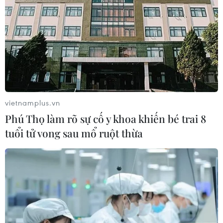
vietnamplus.vn
Phú Thọ làm rõ sự cố y khoa khiến bé trai 8
tuổi tử vong sau mổ ruột thừa