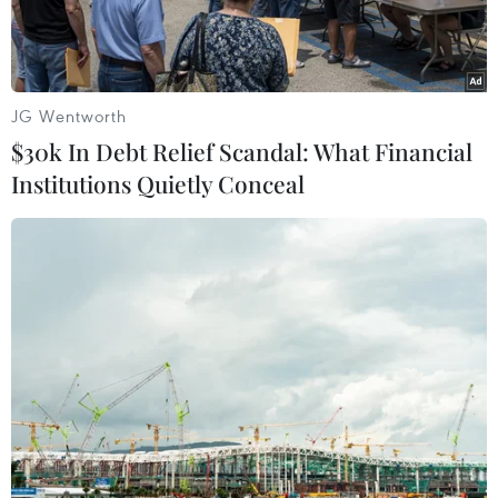
JG Wentworth
$30k In Debt Relief Scandal: What Financial
Institutions Quietly Conceal
Người đứng đầu công ty dầu khí Lukoil của Nga Vagit
Alekperov. (Nguồn: Kremlin.ru)
Ngày 13/4, Anh cho biết nước này đã bổ sung
thêm 206 cá nhân, trong đó có công dân Nga,
vào danh sách trừng phạt mà London cho là liên
quan đến cuộc khủng hoảng ở Ukraine.