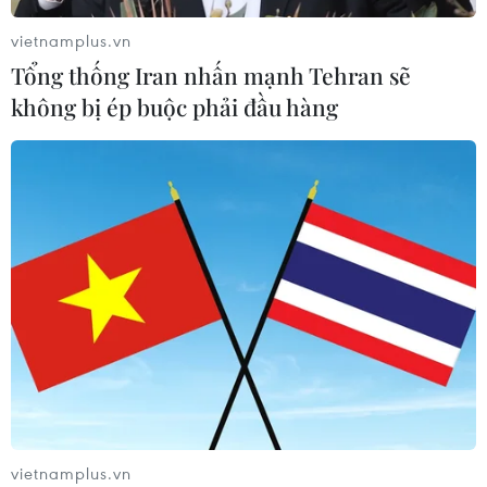
vietnamplus.vn
Tổng thống Iran nhấn mạnh Tehran sẽ
Vì sao Google khiến Mỹ và
không bị ép buộc phải đầu hàng
EU đối đầu về chủ quyền số?
04/08/2026 04:13
Máy bay chở khách nội địa đầu tiên
của Nga hoàn tất chuyến bay thử
nghiệm
04/08/2026 01:25
Xem thêm
vietnamplus.vn