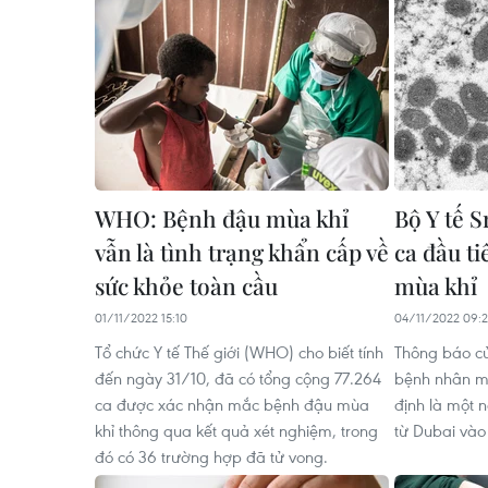
WHO: Bệnh đậu mùa khỉ
Bộ Y tế S
vẫn là tình trạng khẩn cấp về
ca đầu t
sức khỏe toàn cầu
mùa khỉ
01/11/2022 15:10
04/11/2022 09:
Tổ chức Y tế Thế giới (WHO) cho biết tính
Thông báo củ
đến ngày 31/10, đã có tổng cộng 77.264
bệnh nhân m
ca được xác nhận mắc bệnh đậu mùa
định là một 
khỉ thông qua kết quả xét nghiệm, trong
từ Dubai vào
đó có 36 trường hợp đã tử vong.