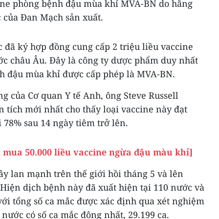
cine phòng bệnh đậu mùa khỉ MVA-BN do hãng
 của Đan Mạch sản xuất.
 đã ký hợp đồng cung cấp 2 triệu liều vaccine
c châu Âu. Đây là công ty dược phẩm duy nhất
nh đậu mùa khỉ được cấp phép là MVA-BN.
g của Cơ quan Y tế Anh, ông Steve Russell
 tích mới nhất cho thấy loại vaccine này đạt
 78% sau 14 ngày tiêm trở lên.
l mua 50.000 liều vaccine ngừa đậu màu khỉ]
y lan mạnh trên thế giới hồi tháng 5 và lên
 Hiện dịch bệnh này đã xuất hiện tại 110 nước và
 với tổng số ca mắc được xác định qua xét nghiệm
à nước có số ca mắc đông nhất, 29.199 ca.