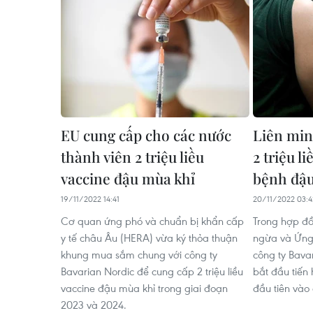
EU cung cấp cho các nước
Liên min
thành viên 2 triệu liều
2 triệu l
vaccine đậu mùa khỉ
bệnh đậu
19/11/2022 14:41
20/11/2022 03:4
Cơ quan ứng phó và chuẩn bị khẩn cấp
Trong hợp đ
y tế châu Âu (HERA) vừa ký thỏa thuận
ngừa và Ứng 
khung mua sắm chung với công ty
công ty Bava
Bavarian Nordic để cung cấp 2 triệu liều
bắt đầu tiến
vaccine đậu mùa khỉ trong giai đoạn
đầu tiên vào
2023 và 2024.