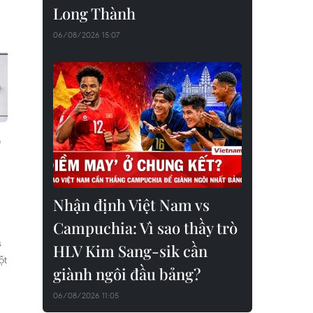
Long Thành
06/08/2026 15:07
p
Nhận định Việt Nam vs
Campuchia: Vì sao thầy trò
s
HLV Kim Sang-sik cần
ột
giành ngôi đầu bảng?
06/08/2026 11:05