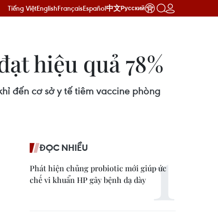
Tiếng Việt
English
Français
Español
中文
Русский
đạt hiệu quả 78%
ỉ đến cơ sở y tế tiêm vaccine phòng
ĐỌC NHIỀU
Phát hiện chủng probiotic mới giúp ức
chế vi khuẩn HP gây bệnh dạ dày