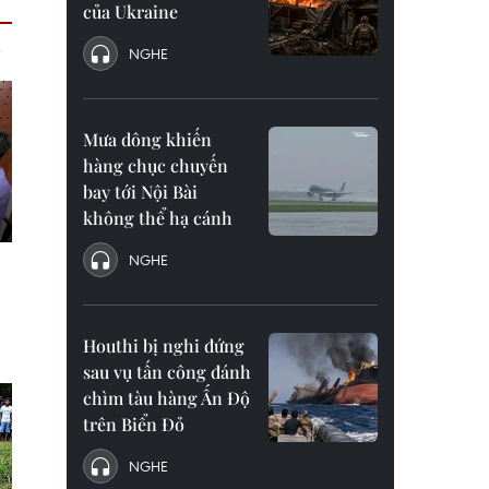
của Ukraine
NGHE
Mưa dông khiến
hàng chục chuyến
bay tới Nội Bài
không thể hạ cánh
NGHE
Houthi bị nghi đứng
sau vụ tấn công đánh
chìm tàu hàng Ấn Độ
trên Biển Đỏ
NGHE