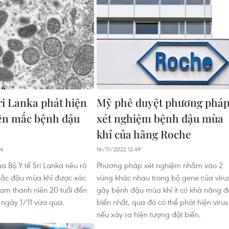
ri Lanka phát hiện
Mỹ phê duyệt phương phá
iên mắc bệnh đậu
xét nghiệm bệnh đậu mùa
khỉ của hãng Roche
24
16/11/2022 12:49
a Bộ Y tế Sri Lanka nêu rõ
Phương pháp xét nghiệm nhắm vào 2
ắc đậu mùa khỉ được xác
vùng khác nhau trong bộ gene của viru
nam thanh niên 20 tuổi đến
gây bệnh đậu mùa khỉ ít có khả năng đ
 ngày 1/11 vừa qua.
biến nhất, qua đó có thể phát hiện virus
nếu xảy ra hiện tượng đột biến.