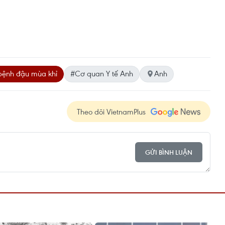
bệnh đậu mùa khỉ
#Cơ quan Y tế Anh
Anh
Theo dõi VietnamPlus
GỬI BÌNH LUẬN