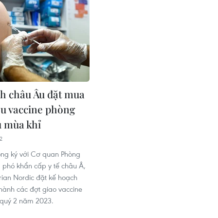
h châu Âu đặt mua
iều vaccine phòng
 mùa khỉ
2
ồng ký với Cơ quan Phòng
phó khẩn cấp y tế châu Â,
rian Nordic đặt kế hoạch
 hành các đợt giao vaccine
 quý 2 năm 2023.