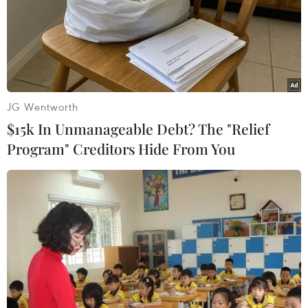
JG Wentworth
$15k In Unmanageable Debt? The "Relief
Program" Creditors Hide From You
Bệnh đậu mùa khỉ có xu hướng lan rộng
tại các nước châu Phi
28/10/2022 09:13
Kể từ đầu năm nay, có 13 quốc gia châu Phi đã ghi
nhận 6.883 ca mắc bệnh đậu mùa khỉ, trong đó có