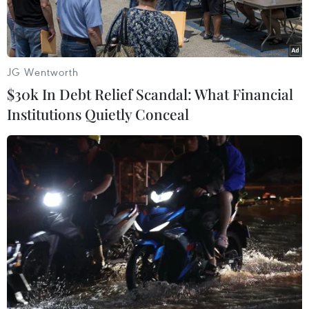
JG Wentworth
$30k In Debt Relief Scandal: What Financial
Institutions Quietly Conceal
Biểu tượng của Hãng dược phẩm Roche tại trụ sở ở Basel, Thụy
Sĩ. (Ảnh: AFP/TTXVN)
Cơ quan Quản lý Thực phẩm và Dược phẩm
(FDA) của Mỹ đã phê duyệt một phương pháp
xét nghiệm do công ty dược phẩm Roche của