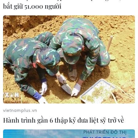
bắt giữ 51.000 người
CƠ QUAN CHỦ QUẢN: THÔNG TẤN XÃ VIỆT NAM
Tổng Biên tập: TRẦN TIẾN DUẨN
Phó Tổng Biên tập: NGUYỄN THỊ TÁM, KHÚC THANH
THỦY
Sở hữu trí tuệ
Quy định sử dụng
RSS
Hỗ trợ
vietnamplus.vn
Ngôn ngữ
TTXVN
Hành trình gần 6 thập kỷ đưa liệt sỹ trở về
Dịch vụ tin
Quảng cáo
Liên hệ