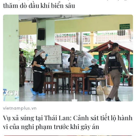
thăm dò dầu khí biển sâu
Đậu mùa khỉ thuộc danh
mục bệnh truyền nhiễm gì tại Việt Nam?
11/11/2022 03:01
Bộ Y tế vừa có quyết định bổ sung bệnh đậu mùa khỉ
vào danh mục các bệnh truyền nhiễm nhóm B - gồm
các bệnh truyền nhiễm nguy hiểm có khả năng lây
truyền nhanh và có thể gây tử vong.
vietnamplus.vn
Vụ xả súng tại Thái Lan: Cảnh sát tiết lộ hành
vi của nghi phạm trước khi gây án