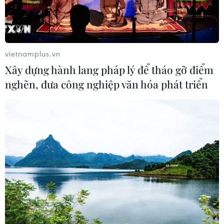
Sản phụ ở Australia sinh 4 bé gái
cùng trứng theo cách hoàn toàn tự
nhiên
vietnamplus.vn
22/07/2026 06:38
Xây dựng hành lang pháp lý để tháo gỡ điểm
nghẽn, đưa công nghiệp văn hóa phát triển
Thành phố Hồ Chí Minh: 5 người tử
vong vì bệnh dại trong 6 tháng đầu
năm
20/07/2026 05:41
Vụ ngạt khí tại trang trại heo
ở Thanh Hóa: 5 người tử vong, nhiều
nạn nhân cấp cứu
20/07/2026 04:17