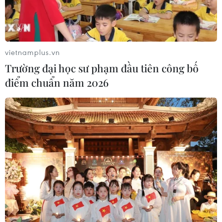
5.992 ca nghi nhiễm và 891 ca được xác nhận.
vietnamplus.vn
Trường đại học sư phạm đầu tiên công bố
điểm chuẩn năm 2026
WHO: Bệnh đậu mùa khỉ vẫn là tình trạng
khẩn cấp về sức khỏe toàn cầu
01/11/2022 15:10