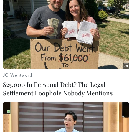
#Roche
#bệnh đậu mùa khỉ
#phương pháp xét nghiệm
#tình dục đồng giới
Mỹ
Theo dõi VietnamPlus
JG Wentworth
$25,000 In Personal Debt? The Legal
Settlement Loophole Nobody Mentions
TIN LIÊN QUAN