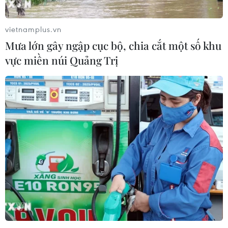
vietnamplus.vn
Mưa lớn gây ngập cục bộ, chia cắt một số khu
vực miền núi Quảng Trị
TIN CÙNG CHUYÊN MỤC
Cộng hòa Dân chủ Congo ghi nhận
hơn 300 trẻ em tử vong do Ebola
08/08/2026 15:21
Ớt nhập khẩu từ Mexico khiến hàng
trăm người tiêu dùng Mỹ nhiễm
khuẩn Salmonella
07/08/2026 00:43