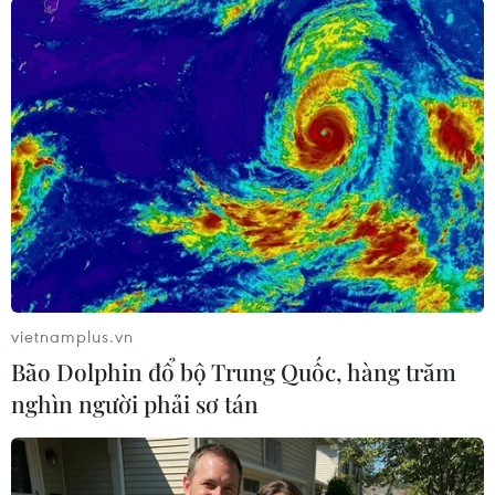
(mủ hoặc máu từ các tổn thương da) và các vật
dụng mà người mắc bệnh sử dụng./.
(TTXVN/Vietnam+)
vietnamplus.vn
Bão Dolphin đổ bộ Trung Quốc, hàng trăm
nghìn người phải sơ tán