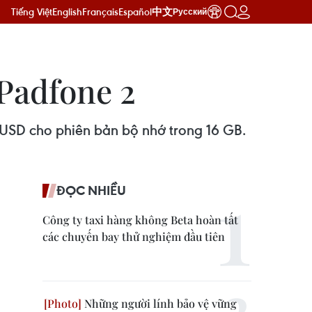
Tiếng Việt
English
Français
Español
中文
Русский
 Padfone 2
 USD cho phiên bản bộ nhớ trong 16 GB.
ĐỌC NHIỀU
Công ty taxi hàng không Beta hoàn tất
các chuyến bay thử nghiệm đầu tiên
Những người lính bảo vệ vững