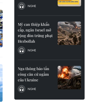
NGHE
Mỹ can thiệp khẩn
cấp, ngăn Israel mở
rộng đòn trừng phạt
Hezbollah
NGHE
Nga thông báo tấn
công căn cứ ngầm
của Ukraine
NGHE