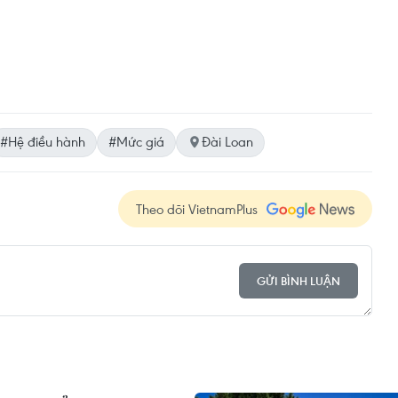
#Hệ điều hành
#Mức giá
Đài Loan
Theo dõi VietnamPlus
GỬI BÌNH LUẬN