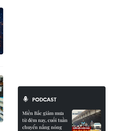
PODCAST
Miền Bắc giảm mưa
từ đêm nay, cuối tuần
chuyển nắng nóng