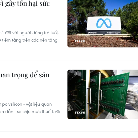
ì gây tổn hại sức
 đối với người dùng trẻ tuổi,
 tiềm tàng trên các nền tảng
uan trọng để sản
olysilicon - vật liệu quan
bán dẫn - sẽ chịu mức thuế 15%