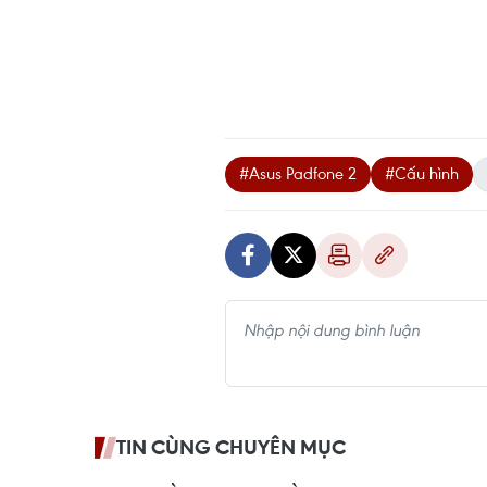
#Asus Padfone 2
#Cấu hình
TIN CÙNG CHUYÊN MỤC