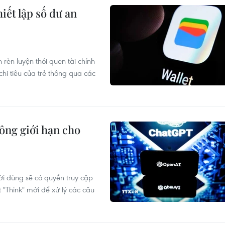
iết lập số dư an
èn luyện thói quen tài chính
hi tiêu của trẻ thông qua các
ông giới hạn cho
ời dùng sẽ có quyền truy cập
 "Think" mới để xử lý các câu