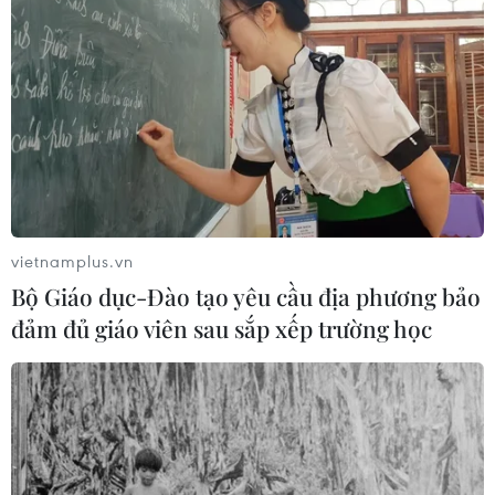
Vụ xả súng tại Thái Lan: Cảnh sát tiết
lộ hành vi của nghi phạm trước khi
gây án
09/08/2026 13:42
Đồng chí Xaysomphone Phomvihane
và những đóng góp to lớn cho quan
hệ đặc biệt Việt Nam-Lào
vietnamplus.vn
09/08/2026 12:00
Bộ Giáo dục-Đào tạo yêu cầu địa phương bảo
đảm đủ giáo viên sau sắp xếp trường học
Chủ tịch Quốc hội Trần Thanh Mẫn
viếng cố Chủ tịch Quốc hội Lào
Saysomphone Phomvihane
09/08/2026 11:36