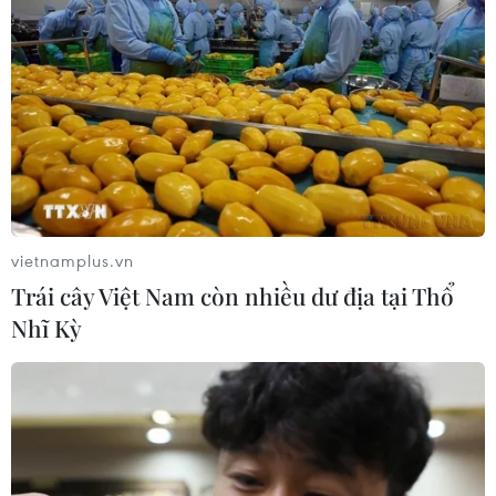
vietnamplus.vn
Trái cây Việt Nam còn nhiều dư địa tại Thổ
Nhĩ Kỳ