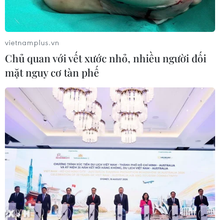
vietnamplus.vn
Chủ quan với vết xước nhỏ, nhiều người đối
mặt nguy cơ tàn phế
TIN CÙNG CHUYÊN MỤC
Lãnh đạo TP Hồ Chí Minh viếng Chủ
tịch Quốc hội Lào Xaysomphone
Phomvihane
10/08/2026 09:39
Đại sứ quán Việt Nam và cộng đồng
người Việt Nam tại Lào viếng đồng
chí Xaysomphone Phomvihane