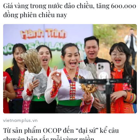
Giá vàng trong nước đảo chiều, tăng 600.000
đồng phiên chiều nay
Myanmar: Giao tranh tiếp diễn, nhiều
tuyến đường bị phong tỏa
21/11/2016 23:44
Giao tranh giữa các lực lượng chính phủ và liên minh
gồm 3 nhóm vũ trang sắc tộc vẫn tiếp diễn ở thị trấn
Muse, bang miền Bắc Shan, giáp với Trung Quốc.
vietnamplus.vn
Từ sản phẩm OCOP đến “đại sứ” kể câu
chuyện bản sắc mỗi vùng miền