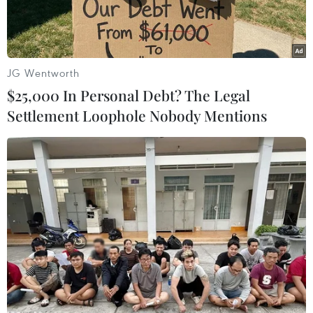
JG Wentworth
$25,000 In Personal Debt? The Legal
Settlement Loophole Nobody Mentions
Cố vấn nhà nước Myanmar, bà Aung San Suu Kyi. (Nguồn:
EPA/TTXVN)
Ngày 23/11, Cố vấn Nhà nước Myanmar Aung
San Suu Kyi đã thúc giục các nhóm vũ trang
đang xung đột ở nước này tham gia tiến trình