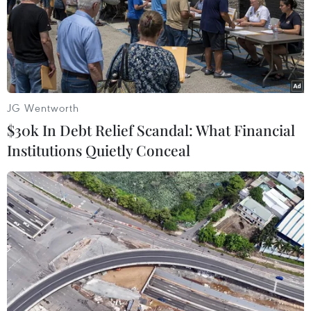
JG Wentworth
$30k In Debt Relief Scandal: What Financial
Institutions Quietly Conceal
Nhật Bản giúp Myanmar giải quyết vấn đề
xung đột sắc tộc
03/11/2016 09:18
Ngoại trưởng Nhật Bản Fumio Kishida và Cố vấn Nhà