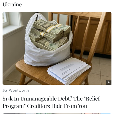
Ukraine
#An ninh
#Myanmar
#Cố vấn nhà nước Myanmar
JG Wentworth
#Aung San Suu Kyi
#Hòa giải dân tộc
$15k In Unmanageable Debt? The "Relief
#Thỏa thuận ngừng bắn
#Hội nghị Panglong
Program" Creditors Hide From You
#Xung đột vũ trang
Myanmar