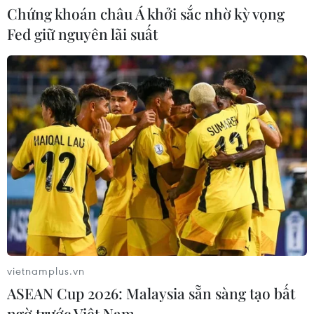
ASEAN
Chứng khoán châu Á khởi sắc nhờ kỳ vọng
08/08/2026 04:43
Fed giữ nguyên lãi suất
Xem thêm
CƠ QUAN CHỦ QUẢN: THÔNG TẤN XÃ VIỆT NAM
Tổng Biên tập: TRẦN TIẾN DUẨN
Phó Tổng Biên tập: NGUYỄN THỊ TÁM, KHÚC THANH
THỦY
vietnamplus.vn
ASEAN Cup 2026: Malaysia sẵn sàng tạo bất
Sở hữu trí tuệ
Quy định sử dụng
ngờ trước Việt Nam