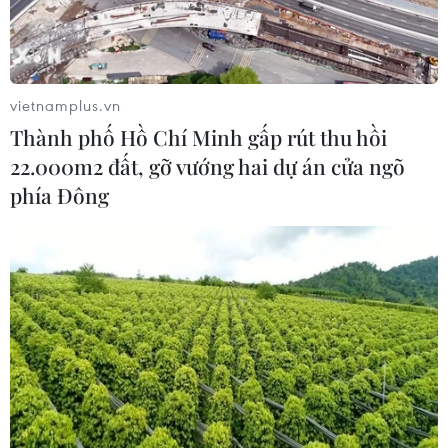
nước kiêm Ngoại trưởng Myanmar, Aung San Suu Kyi
đã nhất trí hợp tác trong các nỗ lực chấm dứt xung đột
sắc tộc tại quốc gia Đông Nam Á này.
vietnamplus.vn
Thành phố Hồ Chí Minh gấp rút thu hồi
22.000m2 đất, gỡ vướng hai dự án cửa ngõ
phía Đông
Hơn 600 tay súng sắc tộc đồng loạt tấn