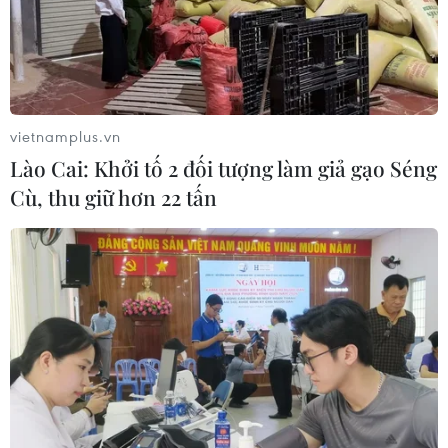
Xaysomphone Phomvihane - nhà
lãnh đạo vun đắp cho mối quan hệ
hữu nghị Việt-Lào
09/08/2026 01:21
vietnamplus.vn
Thái Lan tăng cường quản lý sầu
Lào Cai: Khởi tố 2 đối tượng làm giả gạo Séng
riêng cuối vụ nhằm giảm áp lực dư
Cù, thu giữ hơn 22 tấn
cung
09/08/2026 00:58
Thông cáo đặc biệt của Ban Chấp
hành Trung ương Đảng Nhân dân
Cách mạng Lào
08/08/2026 23:33