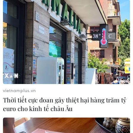
Theo dõi VietnamPlus
TIN LIÊN QUAN
vietnamplus.vn
Thời tiết cực đoan gây thiệt hại hàng trăm tỷ
euro cho kinh tế châu Âu