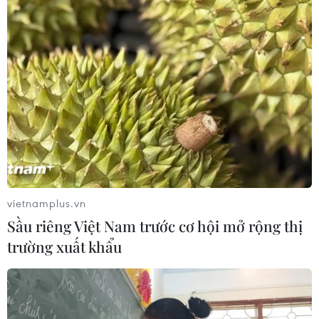
Thái Lan tạm hoãn siêu dự án hàng
chục tỷ USD kết nối hai vùng biển
09/08/2026 15:20
50 năm quan hệ ngoại giao Việt Nam-
Thái Lan: Viết tiếp câu chuyện từ trái
tim
09/08/2026 13:43
vietnamplus.vn
Sầu riêng Việt Nam trước cơ hội mở rộng thị
Điện mừng kỷ niệm Quốc khánh lần
trường xuất khẩu
thứ 61 nước Cộng hòa Singapore
09/08/2026 13:42