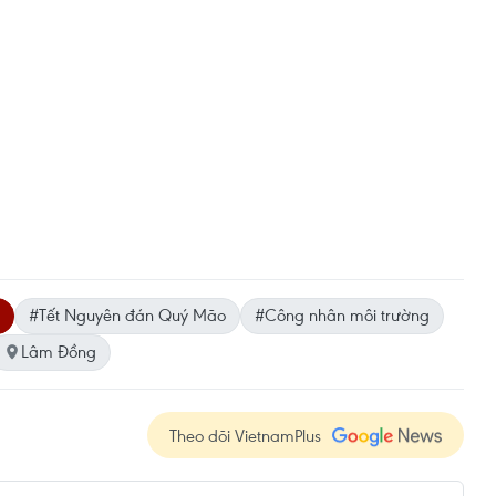
#Tết Nguyên đán Quý Mão
#Công nhân môi trường
Lâm Đồng
Theo dõi VietnamPlus