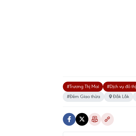
#Trương Thị Mai
#Dịch vụ đô thị
#Đêm Giao thừa
Đắk Lắk