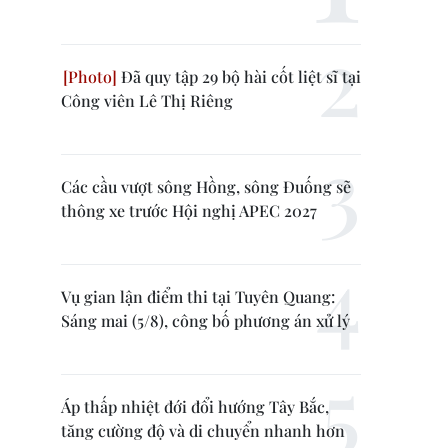
Đã quy tập 29 bộ hài cốt liệt sĩ tại
Công viên Lê Thị Riêng
Các cầu vượt sông Hồng, sông Đuống sẽ
thông xe trước Hội nghị APEC 2027
Vụ gian lận điểm thi tại Tuyên Quang:
Sáng mai (5/8), công bố phương án xử lý
Áp thấp nhiệt đới đổi hướng Tây Bắc,
tăng cường độ và di chuyển nhanh hơn