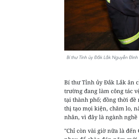
Bí thư Tỉnh ủy Đắk Lắk Nguyễn Đình
Bí thư Tỉnh ủy Đắk Lắk ân 
trường đang làm công tác v
tại thành phố; đồng thời đề
thị tạo mọi kiện, chăm lo, 
nhân, vì đây là ngành nghề 
"Chỉ còn vài giờ nữa là đế