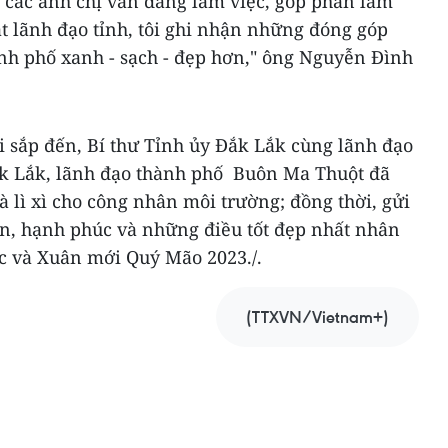
các anh chị vẫn đang làm việc, góp phần làm
t lãnh đạo tỉnh, tôi ghi nhận những đóng góp
ành phố xanh - sạch - đẹp hơn," ông Nguyễn Đình
sắp đến, Bí thư Tỉnh ủy Đắk Lắk cùng lãnh đạo
ắk Lắk, lãnh đạo thành phố Buôn Ma Thuột đã
 lì xì cho công nhân môi trường; đồng thời, gửi
ên, hạnh phúc và những điều tốt đẹp nhất nhân
ộc và Xuân mới Quý Mão 2023./.
(TTXVN/Vietnam+)