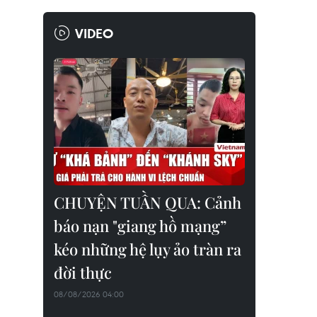
VIDEO
CHUYỆN TUẦN QUA: Cảnh
báo nạn "giang hồ mạng”
kéo những hệ lụy ảo tràn ra
đời thực
08/08/2026 04:00