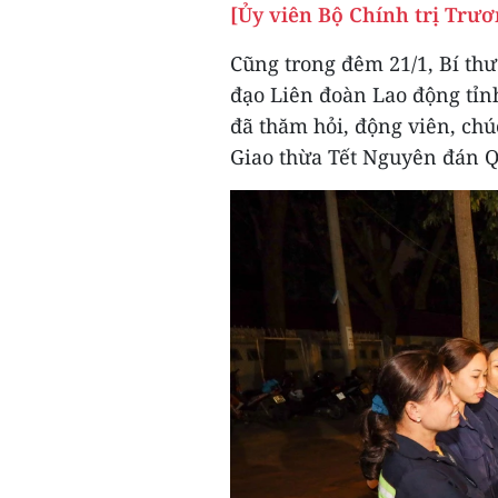
[Ủy viên Bộ Chính trị Trươ
Cũng trong đêm 21/1, Bí th
đạo Liên đoàn Lao động tỉn
đã thăm hỏi, động viên, ch
Giao thừa Tết Nguyên đán Q