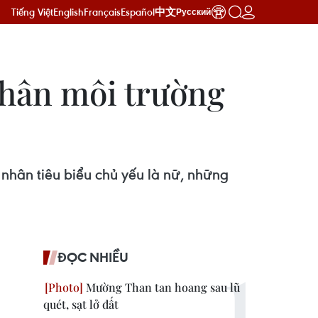
Tiếng Việt
English
Français
Español
中文
Русский
nhân môi trường
nhân tiêu biểu chủ yếu là nữ, những
ĐỌC NHIỀU
Mường Than tan hoang sau lũ
quét, sạt lở đất