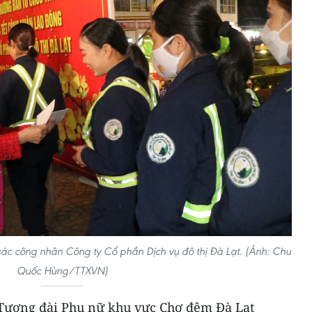
các công nhân Công ty Cổ phần Dịch vụ đô thị Đà Lạt. (Ảnh: Chu
Quốc Hùng/TTXVN)
n Tượng đài Phụ nữ khu vực Chợ đêm Đà Lạt