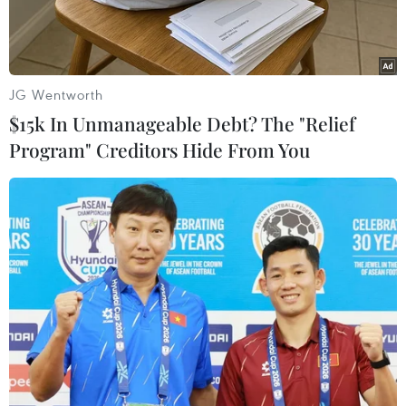
JG Wentworth
$15k In Unmanageable Debt? The "Relief
Program" Creditors Hide From You
Việt Nam có huy chương Bạc đầu tiên ở môn Bắn súng. (Ảnh:
Hoàng Linh/TTXVN)
Tính đến sáng 26/9, Đoàn Thể thao Việt Nam đã
giành được tổng cộng 6 huy chương tại ASIAD
19, bao gồm 1 huy chương Bạc và 5 huy chương
Đồng.