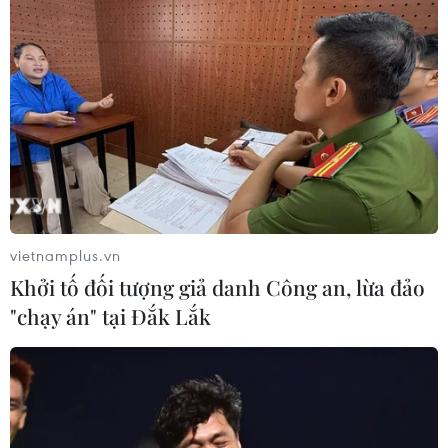
TIN LIÊN QUAN
vietnamplus.vn
Khởi tố đối tượng giả danh Công an, lừa đảo
"chạy án" tại Đắk Lắk
Đội tuyển Rowing Việt Nam kết thúc
ASIAD 19 với 3 huy chương Đồng
25/09/2023 04:26
Đội tuyển Rowing Việt Nam đã chính thức khép lại hành