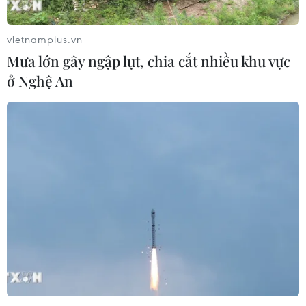
vietnamplus.vn
Mưa lớn gây ngập lụt, chia cắt nhiều khu vực
ở Nghệ An
Bảng tổng sắp huy chương ASIAD 19 ngày
25/9: Việt Nam thăng hạng
25/09/2023 08:02
Xạ thủ Ngô Hữu Vượng của Đội tuyển Bắn súng đã thi
đấu xuất sắc để giành huy chương Bạc, qua đó giúp
Đoàn Thể thao Việt Nam vươn lên vị trí thứ 11 trên bảng
tổng sắp huy chương ASIAD 19.