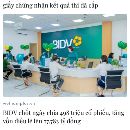
giấy chứng nhận kết quả thi đã cấp
(Vietnam+)
vietnamplus.vn
BIDV chốt ngày chia 498 triệu cổ phiếu, tăng
vốn điều lệ lên 77.783 tỷ đồng