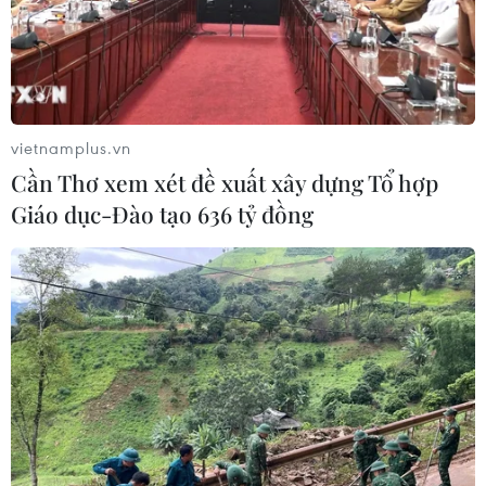
vietnamplus.vn
Cần Thơ xem xét đề xuất xây dựng Tổ hợp
Giáo dục-Đào tạo 636 tỷ đồng
TIN CÙNG CHUYÊN MỤC
Công Phượng gặp thử thách lớn
trong ngày tái xuất V-League 2026/27
06/08/2026 11:49