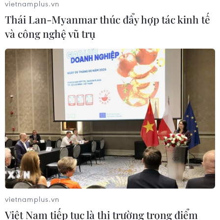
vietnamplus.vn
Thái Lan-Myanmar thúc đẩy hợp tác kinh tế
và công nghệ vũ trụ
Đội tuyển Nữ Việt Nam tạm lên ngôi đầu
sau 'cơn mưa bàn thắng'
25/09/2023 09:58
Đội tuyển Bóng đá Nữ Việt Nam đã tạm leo lên ngôi
vietnamplus.vn
đầu bảng D môn Bóng đá Nữ ASIAD 19 sau khi có chiến
Việt Nam tiếp tục là thị trường trọng điểm