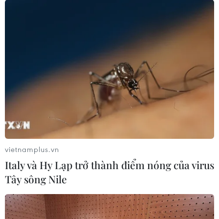
#ASIAD 19
#Đoàn Thể thao Việt Nam
#Đại hội Thể thao châu Á 2023
#Bảng tổng sắp huy chương ASIAD 19
#Huy chương Vàng
#Huy chương Bạc
Trung Quốc
Theo dõi VietnamPlus
vietnamplus.vn
Italy và Hy Lạp trở thành điểm nóng của virus
Tây sông Nile