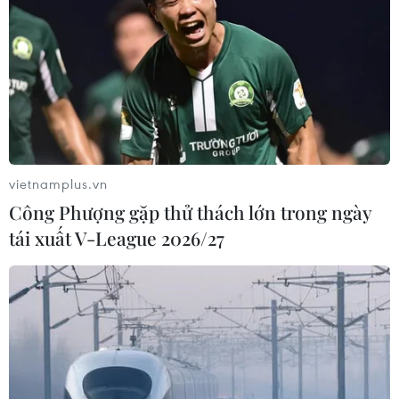
trình tại ASIAD 19 với 3 huy chương Đồng sau khi giành
được vị trí thứ 3 ở nội dung thuyền 8 Nữ trong ngày thi
đấu 25/9.
vietnamplus.vn
Công Phượng gặp thử thách lớn trong ngày
tái xuất V-League 2026/27
Xem trực tiếp Đội tuyển Nữ Việt Nam-