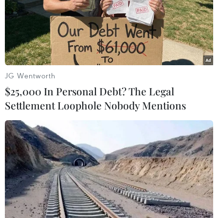
chương lần lượt là Hong Kong (3 huy chương
Vàng, 4 huy chương Bạc và 7 huy chương Đồng),
Ấn Độ (2, 3, 6), Đài Bắc Trung Hoa (2, 1, 3).
JG Wentworth
$25,000 In Personal Debt? The Legal
Settlement Loophole Nobody Mentions
Đoàn Trung Quốc vượt trội so với các đoàn khác. (Nguồn:
hangzhou2022)