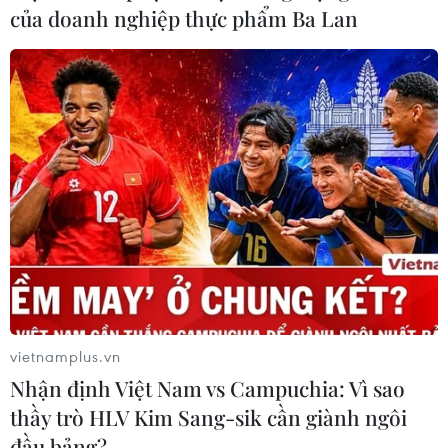
thắng đậm 6-1 trước Đội tuyển Bangladesh ở trận đấu
của doanh nghiệp thực phẩm Ba Lan
sớm lượt trận thứ 2.
vietnamplus.vn
Nhận định Việt Nam vs Campuchia: Vì sao
thầy trò HLV Kim Sang-sik cần giành ngôi
đầu bảng?