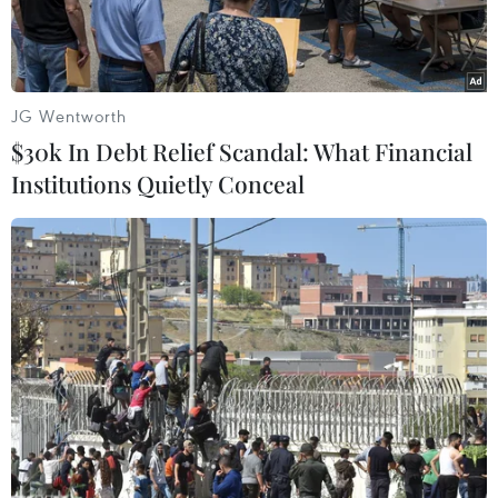
JG Wentworth
$30k In Debt Relief Scandal: What Financial
Institutions Quietly Conceal
Chủ tịch Quốc hội Vương Đình Huệ và Tổng thống Argentina
Alberto Fernandez. (Ảnh: Doãn Tấn/TTXVN)
Theo phóng viên TTXVN tại Buenos Aires,
chuyến thăm chính thức Argentina của Chủ tịch
Quốc hội Vương Đình Huệ trong những ngày