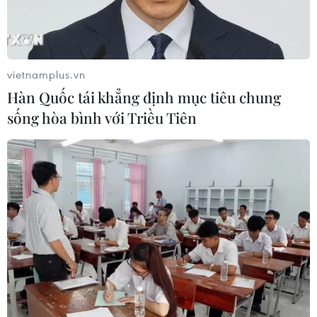
vietnamplus.vn
Hàn Quốc tái khẳng định mục tiêu chung
sống hòa bình với Triều Tiên
Doanh nghiệp Việt Nam và Argentina vẫn
còn nhiều dư địa hợp tác
26/04/2023 02:14
Argentina sẽ là cửa ngõ để hàng hóa Việt thâm nhập thị
trường Nam Mỹ trong khi Việt Nam sẽ luôn là cầu nối
vững chắc để Argentina vào thị trường ASEAN nói riêng
và châu Á-Thái Bình Dương nói chung.