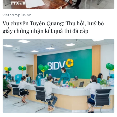
vietnamplus.vn
Vụ chuyên Tuyên Quang: Thu hồi, huỷ bỏ
giấy chứng nhận kết quả thi đã cấp
Việt Nam-Argentina hướng tới cán cân
thương mại hài hòa và bền vững
26/04/2023 03:59
Thứ trưởng Ngoại giao Hà Kim Ngọc khẳng định Việt
Nam và Argentina nhất trí phối hợp xem xét tích cực mở