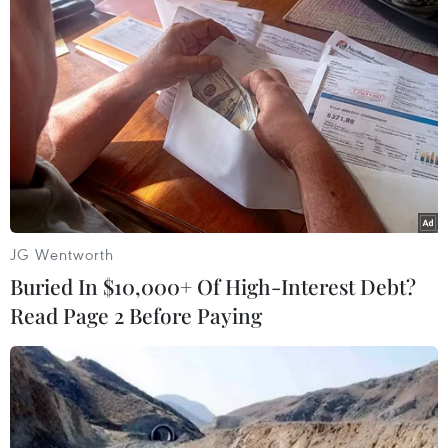
Tờ báo đã trích dẫn lời của Tổng thống Alberto
Fernandez, trong đó nhấn mạnh Argentina
đánh giá cao uy tín và vị thế ngày càng cao của
Việt Nam tại khu vực và trên thế giới; đồng thời
khẳng định quan hệ hai nước còn rất nhiều
tiềm năng hợp tác, nhất là về các mặt thương
mại và đầu tư./.
JG Wentworth
Buried In $10,000+ Of High-Interest Debt?
Read Page 2 Before Paying
Chủ tịch Quốc hội Vương
Đình Huệ và Chủ tịch Viện
văn hóa Argentina-Việt