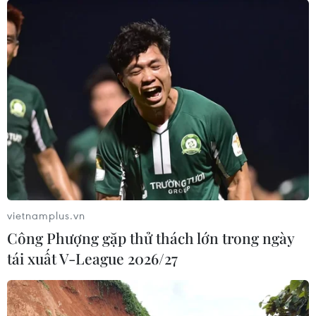
Thúc đẩy quan hệ hợp tác giữa các địa
phương của Việt Nam và Argentina
26/04/2023 23:18
Chủ tịch Quốc hội đánh giá cao việc 3 tỉnh Santa Fe,
Cordoba, Entre Rios năm ngoái đã tổ chức đoàn doanh
nghiệp sang tìm hiểu cơ hội đầu tư tại Việt Nam; và
mong muốn chào đón những đoàn tương tự.
vietnamplus.vn
Công Phượng gặp thử thách lớn trong ngày
tái xuất V-League 2026/27