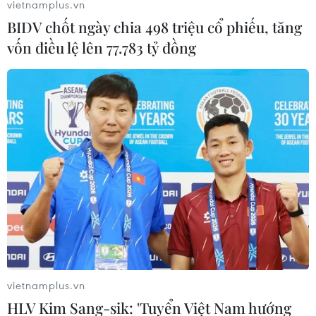
vietnamplus.vn
cửa thị trường cho hàng hóa mỗi nước hướng tới cán
BIDV chốt ngày chia 498 triệu cổ phiếu, tăng
cân thương mại hài hòa và bền vững.
vốn điều lệ lên 77.783 tỷ đồng
vietnamplus.vn
Chủ tịch Quốc hội thăm và làm việc tại
HLV Kim Sang-sik: 'Tuyển Việt Nam hướng