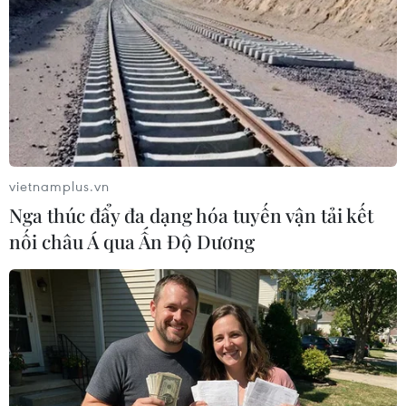
Nam Poldi María Sosa.
(Ảnh: Doãn Tấn/TTXVN)
(TTXVN/Vietnam+)
vietnamplus.vn
Nga thúc đẩy đa dạng hóa tuyến vận tải kết
nối châu Á qua Ấn Độ Dương