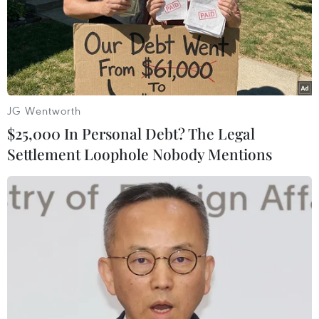
#Chủ tịch Quốc hội Vương Đình Huệ
#Tổng thống Argentina Alberto Fernandez
#Hợp tác nghị viện
Argentina
JG Wentworth
Theo dõi VietnamPlus
$25,000 In Personal Debt? The Legal
Settlement Loophole Nobody Mentions
TIN LIÊN QUAN