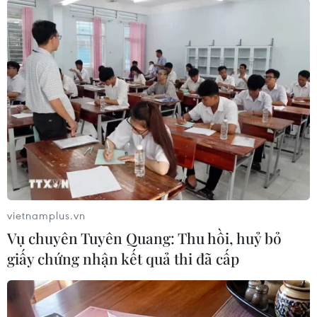
vietnamplus.vn
#Thủ tướng Chính phủ
#Phê duyệt
#Đề án
Vụ chuyên Tuyên Quang: Thu hồi, huỷ bỏ
#An ninh
#Năng lượng
#Nguyên tử
Pháp
giấy chứng nhận kết quả thi đã cấp
Theo dõi VietnamPlus