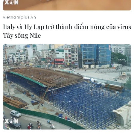
pháp luật không còn phù hợp
06/08/2026 09:59
vietnamplus.vn
Italy và Hy Lạp trở thành điểm nóng của virus
Tây sông Nile
Thanh Hóa dự kiến bắn pháo hoa vào
dịp Quốc khánh 2/9
06/08/2026 09:58
Mưa lớn kéo dài gây nhiều thiệt hại
về nhà ở, giao thông tại tỉnh Sơn La
06/08/2026 09:48
Cao điểm "100 ngày chuyển đổi số":
Chuyển động từ cơ sở