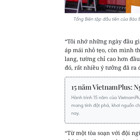
Tổng Biên tập đầu tiên của Báo Đ
“Tôi nhớ những ngày đầu gi
áp mái nhỏ tẹo, còn mình t
lang, tường chỉ cao hơn đầ
đó, rất nhiều ý tưởng đã ra
15 năm VietnamPlus: N
Hành trình 15 năm của VietnamPlu
mang tính đột phá, khơi nguồn cho
nay.
“Từ một tòa soạn với đội ng