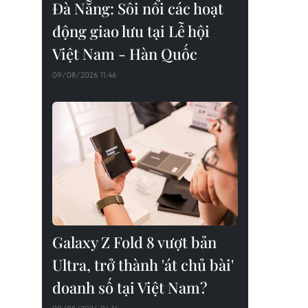
Đà Nẵng: Sôi nổi các hoạt
động giao lưu tại Lễ hội
Việt Nam - Hàn Quốc
09/08/2026 11:46
Galaxy Z Fold 8 vượt bản
Ultra, trở thành 'át chủ bài'
doanh số tại Việt Nam?