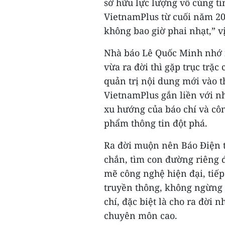
sở hữu lực lượng vô cùng ti
VietnamPlus từ cuối năm 20
không bao giờ phai nhạt,” vị
Nhà báo Lê Quốc Minh nhớ 
vừa ra đời thì gặp trục trặc
quản trị nội dung mới vào th
VietnamPlus gắn liền với n
xu hướng của báo chí và côn
phẩm thông tin đột phá.
Ra đời muộn nên Báo Điện 
chắn, tìm con đường riêng 
mẽ công nghệ hiện đại, tiế
truyền thông, không ngừng 
chí, đặc biệt là cho ra đời
chuyên môn cao.