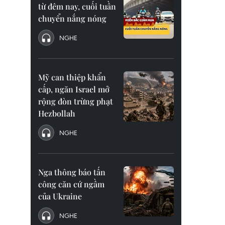
từ đêm nay, cuối tuần
chuyển nắng nóng
NGHE
Mỹ can thiệp khẩn
cấp, ngăn Israel mở
rộng đòn trừng phạt
Hezbollah
NGHE
Nga thông báo tấn
công căn cứ ngầm
của Ukraine
NGHE