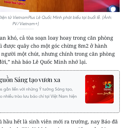
iện tử VietnamPlus Lê Quốc Minh phát biểu tại buổi lễ. (Ảnh:
PV/Vietnam+)
an khó, cả tòa soạn loay hoay trong căn phòng
hì được quây cho một góc chừng 8m2 ở hành
u người một chút, nhưng chính trong căn phòng
 đời,” nhà báo Lê Quốc Minh nhớ lại.
guồn Sáng tạo vươn xa
s gắn liền với những Ý tưởng Sáng tạo,
 nhiều trào lưu báo chí tại Việt Nam hiện
ũ hầu hết là sinh viên mới ra trường, nay Báo đã