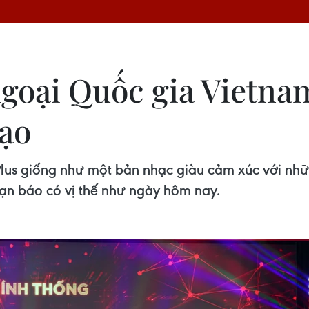
ngoại Quốc gia Vietna
ạo
us giống như một bản nhạc giàu cảm xúc với nhữ
oạn báo có vị thế như ngày hôm nay.