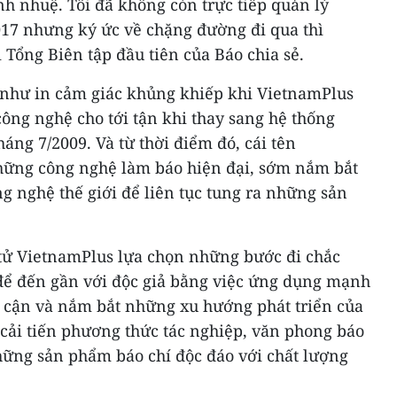
nh nhuệ. Tôi đã không còn trực tiếp quản lý
17 nhưng ký ức về chặng đường đi qua thì
 Tổng Biên tập đầu tiên của Báo chia sẻ.
như in cảm giác khủng khiếp khi VietnamPlus
 công nghệ cho tới tận khi thay sang hệ thống
áng 7/2009. Và từ thời điểm đó, cái tên
hững công nghệ làm báo hiện đại, sớm nắm bắt
g nghệ thế giới để liên tục tung ra những sản
tử VietnamPlus lựa chọn những bước đi chắc
để đến gần với độc giả bằng việc ứng dụng mạnh
p cận và nắm bắt những xu hướng phát triển của
cải tiến phương thức tác nghiệp, văn phong báo
 những sản phẩm báo chí độc đáo với chất lượng