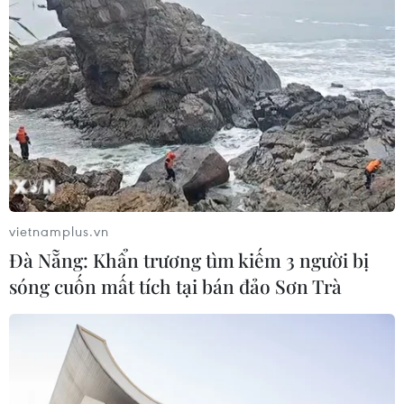
Nhịp điệu Samulnori vang
dội, Áo dài - Hanbok 'khoe sắc' bên
sông Hàn
07/08/2026 04:39
Để di sản ướp trà sen Quảng An luôn
song hành cùng nhịp sống đương
đại
vietnamplus.vn
07/08/2026 03:40
Đà Nẵng: Khẩn trương tìm kiếm 3 người bị
sóng cuốn mất tích tại bán đảo Sơn Trà
Nghệ nhân Đặng Văn Hậu
thổi sức sống mới cho nghệ thuật tò
he truyền thống
07/08/2026 03:19