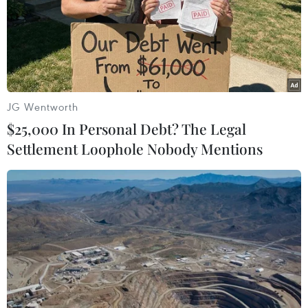
JG Wentworth
$25,000 In Personal Debt? The Legal
Settlement Loophole Nobody Mentions
Bảo tàng Hà Nội "kể chuyện" văn hóa
nghìn năm đất Thăng Long
24/03/2019 13:47
Bảo tàng Hà Nội sẽ “kể” câu chuyện về Thăng Long-Hà
Nội trong suốt chiều dài hơn 1.000 năm lịch sử, từ thủa
hình thành đất Thăng Long đến giai đoạn hiện nay,
thông qua ba không gian trưng bày.