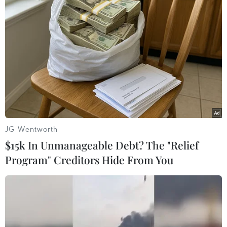
mục đích ngày càng có nhiều hơn những hiện
vật có giá trị, những câu chuyện ý nghĩa được
chia sẻ, giới thiệu với công chúng./.
(TTXVN/Vietnam+)
JG Wentworth
$15k In Unmanageable Debt? The "Relief
Program" Creditors Hide From You