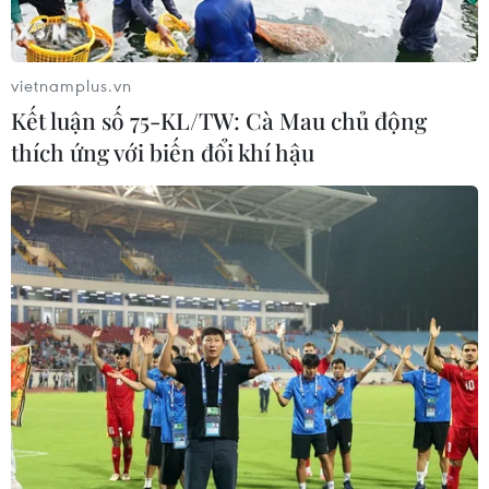
Thanh Hóa dự kiến bắn pháo hoa vào
dịp Quốc khánh 2/9
06/08/2026 09:58
vietnamplus.vn
Kết luận số 75-KL/TW: Cà Mau chủ động
thích ứng với biến đổi khí hậu
Tà áo truyền thống “đan kết” tình
hữu nghị 50 năm Việt Nam-Thái Lan
06/08/2026 07:30
Nâng cấp Quảng Ninh, Bắc Ninh:
Tạo tiền đề phát triển văn hóa du lịch
địa phương
06/08/2026 07:30
Chủ tịch Quốc hội Thái Lan dự khai