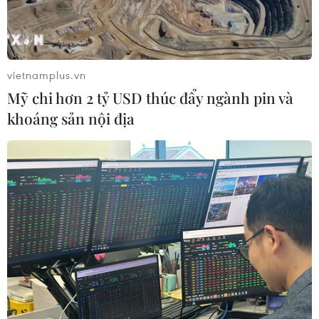
vietnamplus.vn
Mỹ chi hơn 2 tỷ USD thúc đẩy ngành pin và
khoáng sản nội địa
Trưng bày chuyên đề Quốc hiệu và kinh
đô Đại Việt qua các thời kỳ
20/06/2019 04:33
Hơn 100 hiện vật có niên đại từ thời văn hóa Đông Sơn