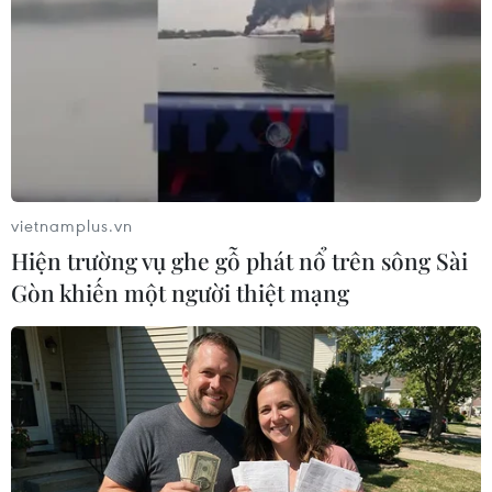
#Bảo tàng Hà Nội
#Thời kỳ bao cấp
#Làng nghề
#Ẩm thực
TP. Hà Nội
Theo dõi VietnamPlus
vietnamplus.vn
Hiện trường vụ ghe gỗ phát nổ trên sông Sài
Gòn khiến một người thiệt mạng
TIN LIÊN QUAN