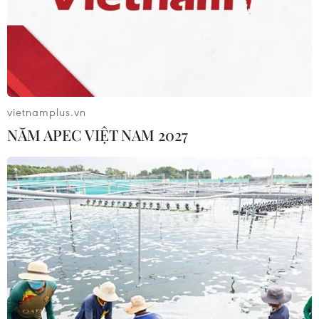
Dự thảo Luật Kiến trúc: Bổ sung quy
định nhận diện bản sắc văn hóa dân
tộc
06/08/2026 11:29
vietnamplus.vn
Khởi động xét chọn Doanh nghiệp
NĂM APEC VIỆT NAM 2027
đạt chuẩn văn hóa kinh doanh Việt
Nam 2026
06/08/2026 10:42
Xã Tây Giang khai mạc Ngày hội văn
hóa Cơ Tu lần thứ 1
06/08/2026 10:38