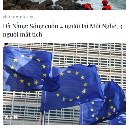
vietnamplus.vn
Đà Nẵng: Sóng cuốn 4 người tại Mũi Nghê, 3
người mất tích