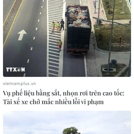
05/08/2026 07:40
Xem thêm
CƠ QUAN CHỦ QUẢN: THÔNG TẤN XÃ VIỆT NAM
vietnamplus.vn
Tổng Biên tập: TRẦN TIẾN DUẨN
Vụ phế liệu bằng sắt, nhọn rơi trên cao tốc:
Phó Tổng Biên tập: NGUYỄN THỊ TÁM, KHÚC THANH
Tài xế xe chở mắc nhiều lỗi vi phạm
THỦY
Sở hữu trí tuệ
Quy định sử dụng
RSS
Hỗ trợ