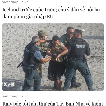
vietnamplus.vn
Iceland trước cuộc trưng cầu ý dân về nối lại
đàm phán gia nhập EU
TIN CÙNG CHUYÊN MỤC
Thánh đường Emir
Abdelkader - biểu tượng văn hóa,
tôn giáo của Constantine
08/08/2026 08:35
Trưng bày sách, báo, ảnh khắc họa
chân dung người chiến sỹ Công an
vietnamplus.vn
Thủ đô
Italy bác tối hậu thư của Tây Ban Nha về kiểm