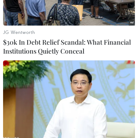
JG Wentworth
$30k In Debt Relief Scandal: What Financial
Institutions Quietly Conceal
Tham quan các tài liệu, hiện vật được hiến tặng. (Ảnh: Đinh
Thuận/TTXVN)
Chiều 22/11, Bảo tàng Hà Nội đã tổ chức tiếp
nhận hơn 800 tài liệu, hiện vật do các tổ chức,
cá nhân hiến tặng, đồng thời vinh danh những
đóng góp của các tổ chức, cá nhân cho công tác
trưng bày của Bảo tàng.