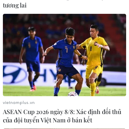
tương lai
Gần 200 tác phẩm Bùi Xuân Phái
‘sống lại’ nhờ Trí tuệ nhân tạo
11/10/2019 03:48
Trong khuôn khổ triển lãm nghệ thuật đa phương tiện
“Bùi Xuân Phái với Hà Nội,” các tác phẩm “vang bóng”
một lần nữa được “sống lại” thật mới mẻ dưới con mắt
của công chúng yêu nghệ thuật.
vietnamplus.vn
ASEAN Cup 2026 ngày 8/8: Xác định đối thủ
của đội tuyển Việt Nam ở bán kết