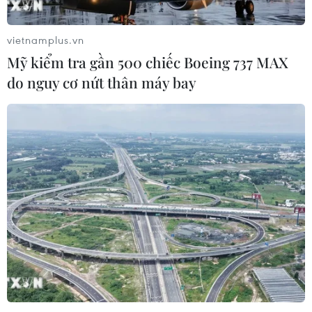
vietnamplus.vn
Mỹ kiểm tra gần 500 chiếc Boeing 737 MAX
do nguy cơ nứt thân máy bay
TIN CÙNG CHUYÊN MỤC
Khởi tố đối tượng giả danh Công an,
lừa đảo "chạy án" tại Đắk Lắk
06/08/2026 15:07
Cảnh sát khám xét nơi ở của Huấn