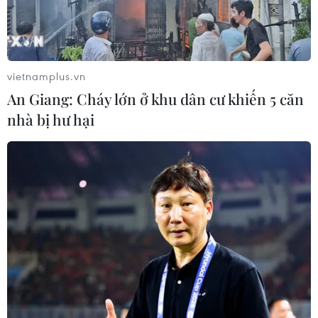
Triệt phá thành công hệ
thống Lương Sơn TV đánh bạc lên tới
1.500 tỷ đồng/tháng
05/08/2026 04:57
vietnamplus.vn
An Giang: Cháy lớn ở khu dân cư khiến 5 căn
Đình chỉ chức vụ một hiệu trưởng do
nhà bị hư hại
liên quan đường dây cá độ bóng đá
05/08/2026 03:25
Cảnh báo lừa đảo mùa tựu trường:
Cẩn trọng với thủ đoạn giả danh, đặt
cọc
04/08/2026 14:55
Khởi tố vụ buôn bán hàng giả mạo