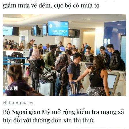
giảm mưa về đêm, cục bộ có mưa to
Xử phạt hai hành khách mang 200 triệu
đồng xuất cảnh không khai báo
23/10/2018 14:48
Chi cục Hải quan cửa khẩu sân bay quốc tế Tân Sơn
vietnamplus.vn
Nhất xử phạt vi phạm hành chính 30 triệu đồng đối với
Bộ Ngoại giao Mỹ mở rộng kiểm tra mạng xã
ông L.C.Đ. cùng vợ là V.T.X.D., trú tại tỉnh Lâm Đồng.
hội đối với đương đơn xin thị thực