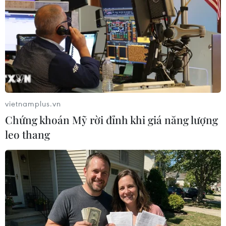
vietnamplus.vn
Chứng khoán Mỹ rời đỉnh khi giá năng lượng
leo thang
TP.HCM triệt phá đường dây vận chuyển
57kg cần sa từ Mỹ về Việt Nam
26/08/2018 11:24
Theo Chi cục Hải quan cửa khẩu sân bay quốc tế Tân