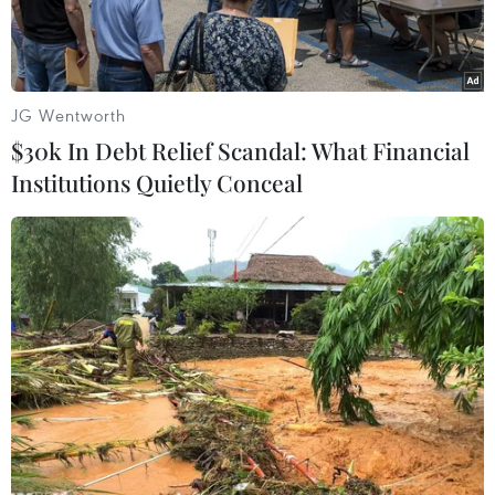
vũ khí.
JG Wentworth
$30k In Debt Relief Scandal: What Financial
Institutions Quietly Conceal
Tang vật được lực lượng hải quan thu giữ. (Ảnh: Anh
Tuấn/TTXVN)
Chiều 23/11, Chi cục Hải quan sân bay Quốc tế
Tân Sơn Nhất, Cục Hải quan Thành phố Hồ Chí