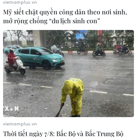
vietnamplus.vn
Mỹ siết chặt quyền công dân theo nơi sinh,
mở rộng chống “du lịch sinh con”
Công bố nguyên nhân gây mất điện tại sân
bay Tân Sơn Nhất
18/10/2018 08:49
Tổng công ty Điện lực Thành phố Hồ Chí Minh cho biết,
nguyên nhân sự cố mất điện sáng cùng ngày tại sân
bay quốc tế Tân Sơn Nhất là do máy phát điện của sân
bay bị lỗi trong quá trình chuyển đổi nguồn
vietnamplus.vn
Thời tiết ngày 7/8: Bắc Bộ và Bắc Trung Bộ