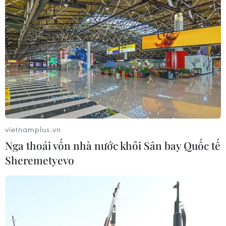
Vận chuyển quá cảnh hàng giả và
xâm phạm sở hữu trí tuệ diễn biến
phức tạp
05/08/2026 13:44
24 năm tù cho đôi vợ chồng tổ chức
“bay lắc” trong quán karaoke
vietnamplus.vn
05/08/2026 13:41
Nga thoái vốn nhà nước khỏi Sân bay Quốc tế
Sheremetyevo
Lập kênh TikTok khởi nghiệp, lừa
đảo chiếm đoạt 15 tỷ đồng
05/08/2026 11:36