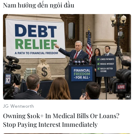
(TTXVN/Vietnam+)
Nam hướng đến ngôi đầu
JG Wentworth
#Máy bay
#Sân bay quốc tế Tân Sơn Nhất
#Hải quan
Owning $10k+ In Medical Bills Or Loans?
#Paris
#Súng ngắn
#Chuyến bay VN10
#Tin tức
Stop Paying Interest Immediately
#Tin tức mới nhất
#Tin tức 24h