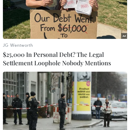
Sơn Nhất, Cục Hải quan TP.HCM, chiều 26/8, đơn vị
vừa triệt phá đường dây vận chuyển ma túy từ Mỹ về
Việt Nam qua cửa khẩu này.
JG Wentworth
$25,000 In Personal Debt? The Legal
Settlement Loophole Nobody Mentions
Khẩn trương phê duyệt điều chỉnh quy