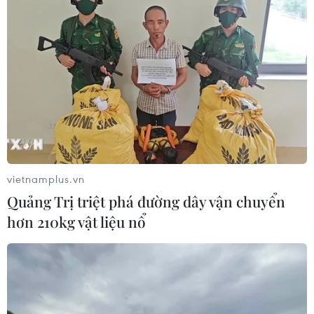
vietnamplus.vn
Quảng Trị triệt phá đường dây vận chuyển
hơn 210kg vật liệu nổ