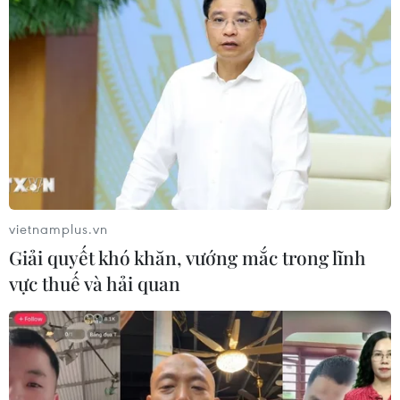
Bãi bỏ một số văn bản quy phạm
pháp luật không còn phù hợp
06/08/2026 09:59
Khởi tố người đi bộ gây tai nạn chết
người trên quốc lộ ở Quảng Trị
06/08/2026 09:44
vietnamplus.vn
Giải quyết khó khăn, vướng mắc trong lĩnh
Khởi tố Chủ tịch Hội đồng quản trị,
vực thuế và hải quan
Giám đốc Công ty cổ phần Mekolor
06/08/2026 09:06
Thêm một nhóm dàn cảnh cướp giật