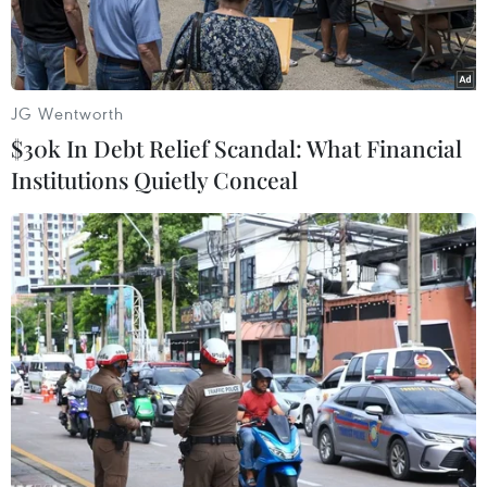
JG Wentworth
$30k In Debt Relief Scandal: What Financial
Institutions Quietly Conceal
Phạm Văn Bộ tại cơ quan điều tra Công an huyện Bảo Lâm.
(Ảnh TTXVN phát)
Ngày 28/4, Công an huyện Bảo Lâm (Lâm Đồng)
cho biết đơn vị vừa bắt giữ Phạm Văn Bộ, 62