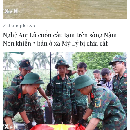
Xem thêm
vietnamplus.vn
Nghệ An: Lũ cuốn cầu tạm trên sông Nậm
Nơn khiến 3 bản ở xã Mỹ Lý bị chia cắt
CƠ QUAN CHỦ QUẢN: THÔNG TẤN XÃ VIỆT NAM
Tổng Biên tập: TRẦN TIẾN DUẨN
Phó Tổng Biên tập: NGUYỄN THỊ TÁM, KHÚC THANH
THỦY
Sở hữu trí tuệ
Quy định sử dụng
RSS
Hỗ trợ