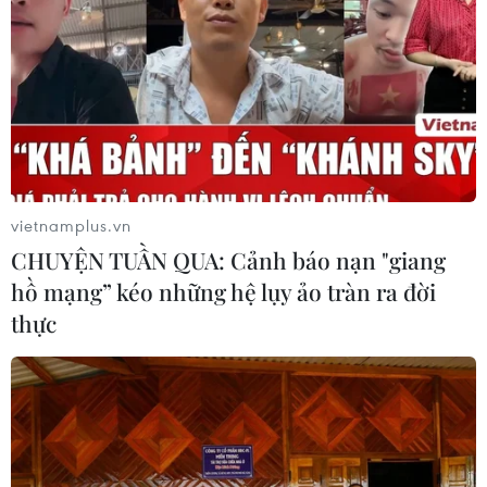
tại khu Tân Huê Viên sa lưới
06/08/2026 05:57
Khẩn trường khám nghiệm
hiện trường, điều tra nguyên nhân
vụ cháy chợ Biên Hòa
vietnamplus.vn
06/08/2026 04:37
CHUYỆN TUẦN QUA: Cảnh báo nạn "giang
hồ mạng” kéo những hệ lụy ảo tràn ra đời
Nâng cao hiệu quả đấu tranh phòng,
thực
chống tội phạm và vi phạm pháp luật
06/08/2026 04:13
Cảnh báo thủ đoạn lừa đảo đưa lao