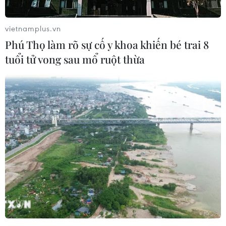
vietnamplus.vn
Phú Thọ làm rõ sự cố y khoa khiến bé trai 8
tuổi tử vong sau mổ ruột thừa
Bình Dương: Bắt giữ một giám đốc bị truy
nã do lừa đảo 11 tỷ đồng
14/04/2024 02:55
Sau khi nhận số tiền hơn 11 tỷ đồng, Ngô Văn Bảy (sinh
năm 1982, thường trú tỉnh Bình Phước) đã không thực
hiện như hợp đồng ký kết mà cắt liên lạc với các bị hại
và bỏ trốn khỏi địa phương.