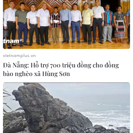
động thời vụ sang Hàn Quốc
06/08/2026 04:11
24 năm tù cho 2 vợ chồng tổ
chức “bay lắc” tại Hà Nội
06/08/2026 03:46
vietnamplus.vn
Đà Nẵng: Hỗ trợ 700 triệu đồng cho đồng
bào nghèo xã Hùng Sơn
Khởi tố thêm 6 đối tượng vụ lập
khống hồ sơ bảo hiểm y tế ở Đắk Lắk
05/08/2026 14:55
Vận chuyển quá cảnh hàng giả và
xâm phạm sở hữu trí tuệ diễn biến