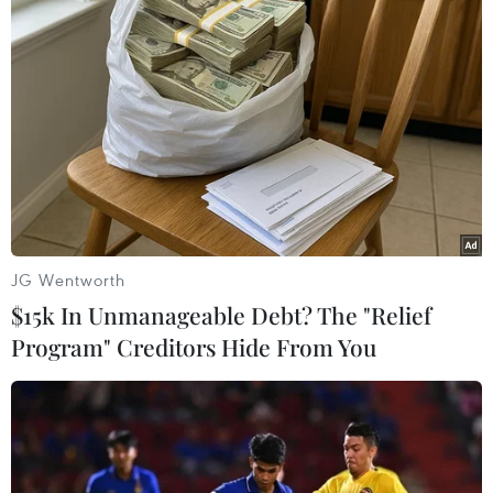
JG Wentworth
$15k In Unmanageable Debt? The "Relief
Program" Creditors Hide From You
#Lừa đảo chiếm đoạt tài sản
#Truy nã
Lâm Đồng
Theo dõi VietnamPlus