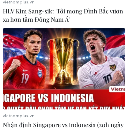
vietnamplus.vn
dao động ở mức báo động 3. Hàng trăm nhà dân vùng
HLV Kim Sang-sik: 'Tôi mong Đình Bắc vươn
ven sông ngập trong nước lũ.
xa hơn tầm Đông Nam Á'
vietnamplus.vn
Đi tìm nguyên nhân dẫn đến ngập lụt, sạt
Nhận định Singapore vs Indonesia (20h ngày