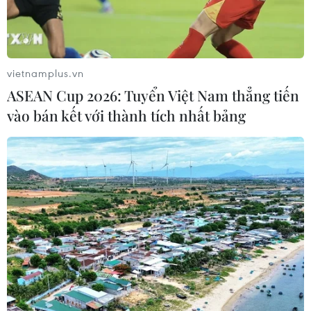
vietnamplus.vn
ASEAN Cup 2026: Tuyển Việt Nam thẳng tiến
vào bán kết với thành tích nhất bảng
Các tỉnh, thành từ Quảng Trị đến Khánh
Hòa chủ động ứng phó với mưa lũ
15/11/2021 08:18
Dự báo từ ngày 15-18/11, các tỉnh, thành phố từ Thừa
Thiên-Huế đến Phú Yên có mưa to đến rất to với tổng
lượng mưa phổ biến 150-300mm, có nơi trên 350mm; ở
Quảng Trị, Khánh Hòa phổ biến 70-150mm.