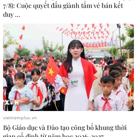
lở liên tiếp ở Bình Định
7/8): Cuộc quyết đấu giành tấm vé bán kết
19/11/2021 02:09
duy …
Theo ông Hồ Đắc Chương, Phó Giám đốc Sở Nông
nghiệp và Phát triển nông thôn Bình Định, việc con người
tác động vào thiên nhiên quá nhiều đã dẫn đến tình
trạng sạt lở đồi núi, ngập lụt cục bộ.
vietnamplus.vn
Bộ Giáo dục và Đào tạo công bố khung thời
gian cố định từ năm học 2026-2027