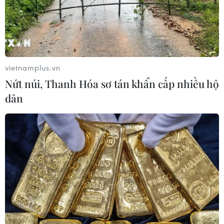
vietnamplus.vn
Nứt núi, Thanh Hóa sơ tán khẩn cấp nhiều hộ
dân