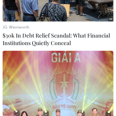
Nhơn.
JG Wentworth
$30k In Debt Relief Scandal: What Financial
Institutions Quietly Conceal
Hàng loạt khu dân cư trên huyện vùng cao Hoài Ân, tỉnh Bình
Định, bị ngập sâu, chia cắt. (Ảnh: TTXVN phát)
Mưa lớn từ ngày 27-29/11 khiến nhiều nơi tại
các huyện Tuy Phước, Phù Cát, Vân Canh, Hoài