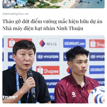
vietnamplus.vn
Tháo gỡ dứt điểm vướng mắc hiện hữu dự án
Nhà máy điện hạt nhân Ninh Thuận
Mưa lớn tiếp tục gây ngập lụt, sạt lở
nghiêm trọng tại Bình Định
15/11/2021 13:27
Mực nước lũ trên sông Kôn đạt đỉnh trong sáng 15/11 và