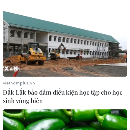
07/08/2026 08:58
Từ Quảng Ninh đến Quảng Trị chủ
động ứng phó với áp thấp nhiệt đới
07/08/2026 08:21
Hạn hán nghiêm trọng đe dọa "huyết
mạch" kinh tế châu Âu
07/08/2026 07:58
vietnamplus.vn
Đắk Lắk bảo đảm điều kiện học tập cho học
sinh vùng biên
17 giờ ngày 7/8, mở cửa tràn xả mặt
điều tiết hồ chứa thủy điện Lai Châu
07/08/2026 07:28