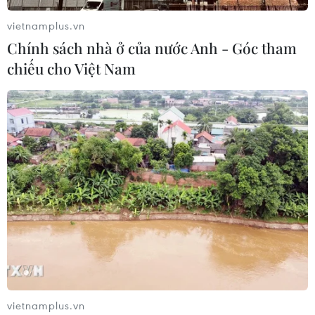
vietnamplus.vn
Chính sách nhà ở của nước Anh - Góc tham
chiếu cho Việt Nam
TIN CÙNG CHUYÊN MỤC
Campuchia nỗ lực bảo tồn động vật
hoang dã trước nguy cơ tuyệt chủng
07/08/2026 22:45
Áp thấp nhiệt đới trên vịnh Bắc Bộ sẽ
gây ảnh hưởng thế nào tới Việt Nam?
07/08/2026 14:38
Nứt núi, Thanh Hóa sơ tán khẩn cấp
vietnamplus.vn