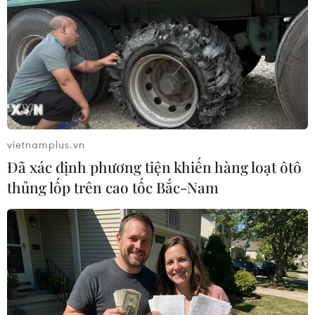
Theo dõi VietnamPlus
vietnamplus.vn
Đã xác định phương tiện khiến hàng loạt ôtô
TIN LIÊN QUAN
thủng lốp trên cao tốc Bắc-Nam