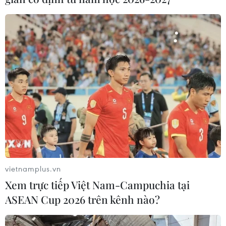
Chủ động đối phó với diễn biến của mưa
lũ ở miền Trung và Tây Nguyên
26/11/2021 13:48
Để chủ động đối phó với mưa lũ, các tỉnh, thành từ Thừa
Thiên-Huế đến Bình Thuận, Tây Nguyên, các bộ, ngành
theo dõi chặt diễn biến mưa, lũ, thông tin kịp thời để
chính quyền, người dân phòng tránh.
vietnamplus.vn
Xem trực tiếp Việt Nam-Campuchia tại
ASEAN Cup 2026 trên kênh nào?