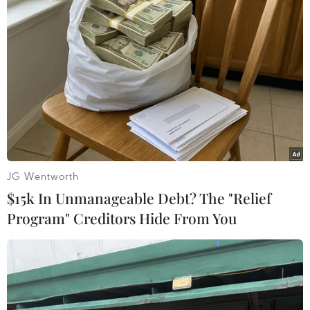
(TTXVN/Vietnam+)
JG Wentworth
$15k In Unmanageable Debt? The "Relief
Program" Creditors Hide From You
#Bình Định
#Mưa lớn
#Ngập lụt
#học sinh nghỉ học
#Lũ quét
#Sạt lở
#Ngập úng
#nước lũ
Bình Định
Gia Lai