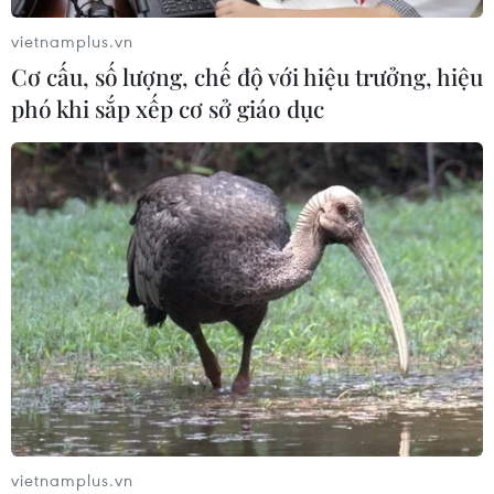
về nhà ở, giao thông tại tỉnh Sơn La
vietnamplus.vn
06/08/2026 09:48
Cơ cấu, số lượng, chế độ với hiệu trưởng, hiệu
phó khi sắp xếp cơ sở giáo dục
Bất cập việc ngừng giao khoán quản
lý, bảo vệ rừng ở Nam Cát Tiên
06/08/2026 09:45
Bão Dolphin hướng vào miền Đông
Trung Quốc, cảnh báo mưa lớn trên
diện rộng
06/08/2026 08:36
Mở 1 cửa xả đáy hồ thủy điện Hòa
vietnamplus.vn
Bình vào 16 giờ ngày 6/8