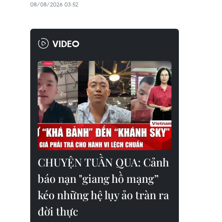
08/08/2026 03:52
VIDEO
CHUYỆN TUẦN QUA: Cảnh
báo nạn "giang hồ mạng”
kéo những hệ lụy ảo tràn ra
đời thực