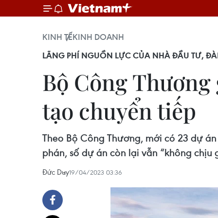
KINH TẾ
KINH DOANH
LÃNG PHÍ NGUỒN LỰC CỦA NHÀ ĐẦU TƯ, ĐÀ
Bộ Công Thương g
tạo chuyển tiếp
Theo Bộ Công Thương, mới có 23 dự án t
phán, số dự án còn lại vẫn “không chịu
Đức Duy
19/04/2023 03:36