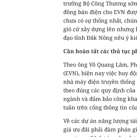
trưởng Bộ Công Thương sớm 
đồng bán điện cho EVN được
chưa có sự thống nhất, chúng
gió cứ xây dựng lên nhưng l
đạo tỉnh Đăk Nông nêu ý ki
Cần hoàn tất các thủ tục p
Theo ông Võ Quang Lâm, Ph
(EVN), hiện nay việc huy đ
nhà máy điện truyền thống 
theo đúng các quy định của 
ngành và đảm bảo công kha
tuần trên cổng thông tin củ
Về các dự án năng lượng tá
giá ưu đãi phải đàm phán g