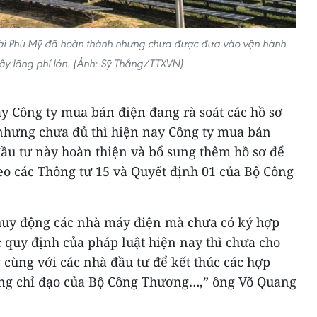
trời Phù Mỹ đã hoàn thành nhưng chưa được đưa vào vận hành
gây lãng phí lớn. (Ảnh: Sỹ Thắng/TTXVN)
ay Công ty mua bán điện đang rà soát các hồ sơ
 nhưng chưa đủ thì hiện nay Công ty mua bán
đầu tư này hoàn thiện và bổ sung thêm hồ sơ để
eo các Thông tư 15 và Quyết định 01 của Bộ Công
huy động các nhà máy điện mà chưa có ký hợp
 quy định của pháp luật hiện nay thì chưa cho
g cùng với các nhà đầu tư để kết thúc các hợp
ng chỉ đạo của Bộ Công Thương…,” ông Võ Quang