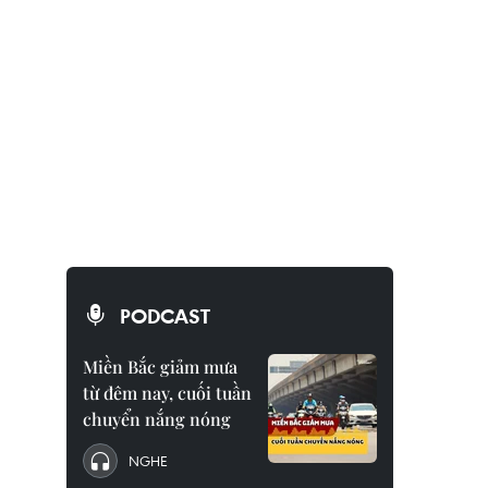
PODCAST
Miền Bắc giảm mưa
từ đêm nay, cuối tuần
chuyển nắng nóng
NGHE