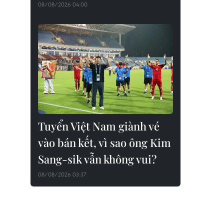
08/08/2026 04:00
Tuyển Việt Nam giành vé
vào bán kết, vì sao ông Kim
Sang-sik vẫn không vui?
08/08/2026 03:37