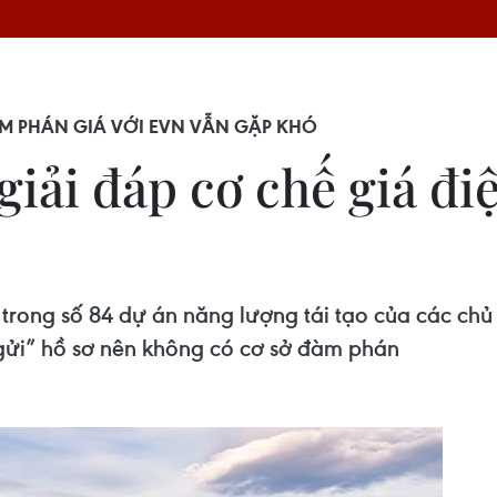
M PHÁN GIÁ VỚI EVN VẪN GẶP KHÓ
iải đáp cơ chế giá điệ
rong số 84 dự án năng lượng tái tạo của các chủ
 gửi” hồ sơ nên không có cơ sở đàm phán