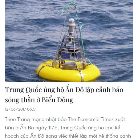
Trung Quốc ủng hộ Ấn Độ lập cảnh báo
sóng thần ở Biển Đông
12/06/2017 06:51
Theo Trang mạng nhật báo The Economic Times xuất
bản ở Ấn Độ ngày 11/6, Trung Quốc ủng hộ các kế
hoạch của Ấn Độ trong việc thiết lập một hệ thống cảnh