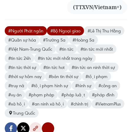
(TTXVN/Vietnam+)
#Người Phát ngôn
#Bộ Ngoại giao
#Lê Thị Thu Hằng
#Quân sự hóa
#Trường Sa
#Hoàng Sa
#Việt Nam-Trung Quốc
#tin tức
#tin tức mới nhất
#tin tức 24h
#tin tức mới nhất trong ngày
#tin tức thời sự
#tin tức hot
#tin tức an ninh thời sự
#thời sự hôm nay
#bản tin thời sự
#tội phạm
#truy nã
#tội phạm hình sự
#hình sự
#công an
#vụ án
#phạm pháp
#pháp luật
#pháp đình
#xã hội
#an ninh xã hội
#chính trị
#VietnamPlus
Trung Quốc