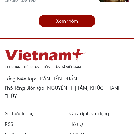
08/08/2026 14:12
Xem thêm
CƠ QUAN CHỦ QUẢN: THÔNG TẤN XÃ VIỆT NAM
Tổng Biên tập: TRẦN TIẾN DUẨN
Phó Tổng Biên tập: NGUYỄN THỊ TÁM, KHÚC THANH
THỦY
Sở hữu trí tuệ
Quy định sử dụng
RSS
Hỗ trợ