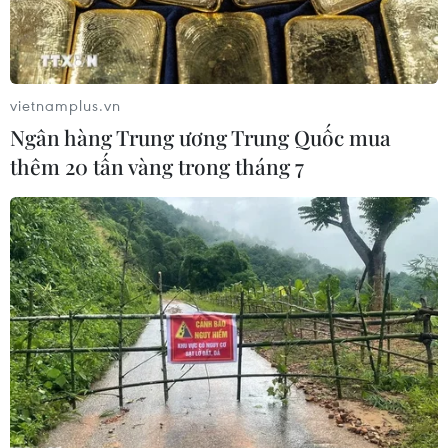
suy thoái nhẹ trong năm
2023
Tỷ lệ lạm phát cao, lãi suất tăng
vietnamplus.vn
và nền kinh tế toàn cầu suy yếu là
Ngân hàng Trung ương Trung Quốc mua
những nguyên nhân chính khiến
thêm 20 tấn vàng trong tháng 7
kinh tế Đức suy giảm.
(Vietnam+)