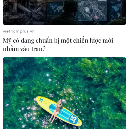
07/08/2026 10:27
Hàn Quốc áp dụng ưu đãi thuế hỗ
trợ 6 ngành công nghiệp chiến lược
vietnamplus.vn
07/08/2026 10:21
Mỹ có đang chuẩn bị một chiến lược mới
nhằm vào Iran?
Hạ tầng AI - động lực tăng trưởng
mới của Đông Nam Á
07/08/2026 10:19
VN-Index tăng hơn 3 điểm nhờ sức
bật nhóm dầu khí
07/08/2026 09:36