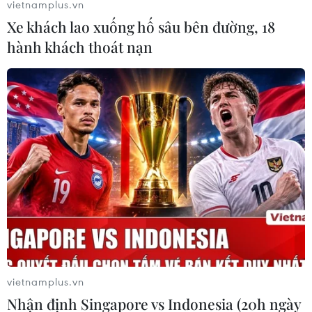
TIN LIÊN QUAN
vietnamplus.vn
Xe khách lao xuống hố sâu bên đường, 18
hành khách thoát nạn
Kinh tế Đức tiếp tục tụt hậu so với nhiều
quốc gia công nghiệp khác
27/12/2023 22:43
vietnamplus.vn
Suy thoái kinh tế đang làm chậm quá trình số hóa tại
Nhận định Singapore vs Indonesia (20h ngày