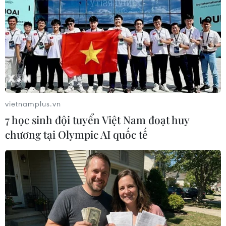
nguồn cung cấp năng lượng của Đức trong 18
tháng qua… nền kinh tế của chúng tôi đã cho
thấy khả năng phục hồi” - ông Lindner cho biết.
Trong khi sản xuất ôtô và các thiết bị vận tải
khác của Đức ghi nhận tăng trưởng vào năm
ngoái, sản lượng lại giảm ở các ngành công
nghiệp hóa chất và kim loại sử dụng nhiều năng
vietnamplus.vn
lượng. Tổng thể, sản xuất công nghiệp của Đức
7 học sinh đội tuyển Việt Nam đoạt huy
giảm 2%.
chương tại Olympic AI quốc tế
Những rắc rối kinh tế của Trung Quốc cũng đè
nặng lên Đức trong khi một rủi ro lớn khác
đang “rình rập”: Cuộc khủng hoảng vận tải biển
ở Biển Đỏ. Hãng xe Tesla của Mỹ cho biết họ sẽ
ngừng hoạt động nhà máy lớn ở Berlin trong
hai tuần kể từ ngày 29/1 do việc vận chuyển các