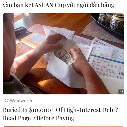
khi đại dịch COVID-19 bùng phát.
vào bán kết ASEAN Cup với ngôi đầu bảng
Theo CNN, dữ liệu chính thức đầu tuần trước
cho thấy Đức đã cố gắng tránh một cuộc suy
thoái kinh tế ở ranh giới mong manh nhất. Tuy
nhiên, trong phạm vi rộng lớn hơn, sự suy yếu
của nền kinh tế Đức làm tăng nguy cơ suy thoái
ở Khu vực Sử dụng Đồng tiền Chung châu Âu
(Eurozone).
JG Wentworth
Buried In $10,000+ Of High-Interest Debt?
Read Page 2 Before Paying