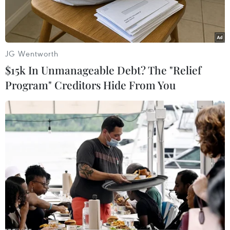
JG Wentworth
$15k In Unmanageable Debt? The "Relief
Program" Creditors Hide From You
Bộ trưởng Tài chính Đức Christian Lindner (phải) phát biểu
trong phiên thảo luận về ngân sách năm 2024 trước Quốc hội ở
Berlin, ngày 5/9/2023. (Ảnh: AFP/TTXVN)
Bộ trưởng Tài chính Đức Christian Lindner bác
bỏ ý kiến cho rằng nước Đức đang một lần nữa
trở thành “người bệnh của châu Âu.” Ông nói
Đức “chỉ hơi mệt và cần một tách càphê.”