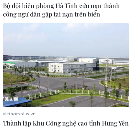
Bộ đội biên phòng Hà Tĩnh cứu nạn thành
công ngư dân gặp tai nạn trên biển
TIN CÙNG CHUYÊN MỤC
Ngân hàng Trung ương Trung Quốc
mua thêm 20 tấn vàng trong tháng 7
07/08/2026 15:21
Sáu chuyển đổi lớn về tư duy phát
triển kinh tế có vốn đầu tư nước
ngoài
07/08/2026 14:07
vietnamplus.vn
Thành lập Khu Công nghệ cao tỉnh Hưng Yên
Cơ cấu lại vốn nhà nước tại doanh
nghiệp gắn với mục tiêu tăng trưởng