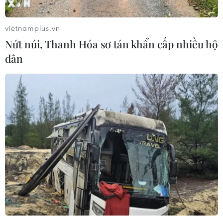
vietnamplus.vn
Nứt núi, Thanh Hóa sơ tán khẩn cấp nhiều hộ
dân
#Đức
#kinh tế Đức
#Christian Lindner
#suy thoái
#"Gót chân Achilles"
#châu Âu
Đức
Theo dõi VietnamPlus