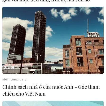
cải cách nợ công
17/12/2023 03:29
Theo Bộ trưởng Tài chính Đức, cải cách nợ công sẽ giúp
chính phủ linh hoạt hơn trong chi tiêu năm 2024 - năm
mà Viện Kinh tế Đức dự báo sẽ tiếp tục suy thoái.
vietnamplus.vn
Chính sách nhà ở của nước Anh - Góc tham
chiếu cho Việt Nam