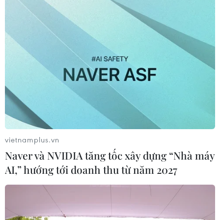
Kinh tế Đức dự kiến chỉ tăng trưởng 0,9%
trong năm 2024
14/12/2023 23:14
Viện Kinh tế Thế giới Kiel dự báo kinh tế Đức sẽ suy
giảm 0,5% trong năm nay nhưng trên thực tế mức suy
giảm được điều chỉnh xuống 0,3%, chủ yếu do lạm phát
giảm đáng kể.
vietnamplus.vn
Naver và NVIDIA tăng tốc xây dựng “Nhà máy
AI,” hướng tới doanh thu từ năm 2027