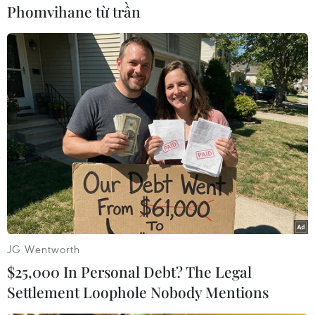
Phomvihane từ trần
#Bolivia
#Dầu khí
#Repsol
#Total
#Dầu thô
#Ngoại tệ
#Chế biến
Bolivia
JG Wentworth
$25,000 In Personal Debt? The Legal
Settlement Loophole Nobody Mentions