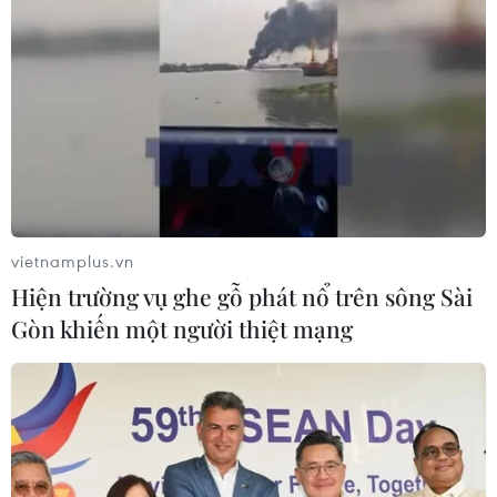
Xem thêm
CƠ QUAN CHỦ QUẢN: THÔNG TẤN XÃ VIỆT NAM
Tổng Biên tập: TRẦN TIẾN DUẨN
vietnamplus.vn
Phó Tổng Biên tập: NGUYỄN THỊ TÁM, KHÚC THANH
Hiện trường vụ ghe gỗ phát nổ trên sông Sài
THỦY
Gòn khiến một người thiệt mạng
Sở hữu trí tuệ
Quy định sử dụng
RSS
Hỗ trợ
Ngôn ngữ
TTXVN
Dịch vụ tin
Quảng cáo