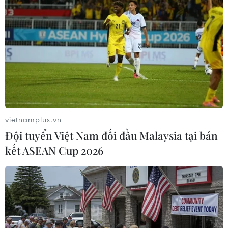
Chủ sân Azteca lỗ hơn 47 triệu USD vì
World Cup 2026
08/08/2026 06:43
Dữ liệu việc làm Mỹ mở thêm dư địa
cho giá vàng trong tuần qua
08/08/2026 04:29
vietnamplus.vn
Đội tuyển Việt Nam đối đầu Malaysia tại bán
kết ASEAN Cup 2026
Thương mại Việt Nam-Australia
hướng tới những động lực tăng
trưởng mới
08/08/2026 03:29