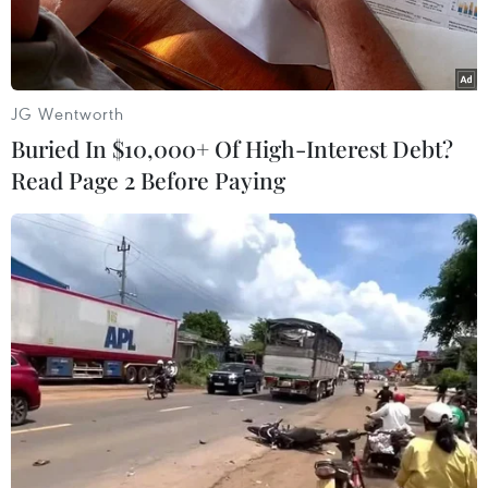
JG Wentworth
Buried In $10,000+ Of High-Interest Debt?
Read Page 2 Before Paying
Tổng thống Morales (giữa) tại lễ khai trương một mỏ khí đốt
năm ngoái. (Ảnh: YPFB)
Nhờ chính sách quốc hữu hóa kể từ khi Tổng
thống Bolivia Evo Morales lên cầm quyền năm
2006, tính đến hết năm 2013 ngành dầu khí đã