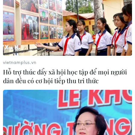
Dự án cao tốc Bắc-Nam: Thi công 2 gói
thầu đoạn Phan Thiết-Dầu Giây
16/11/2020 07:02
Gói thầu số 1-XL và số 4-XL là hai gói thầu lớn của dự
án thành phần đầu tư xây dựng đoạn Phan Thiết-Dầu
Giây thuộc dự án Đầu tư xây dựng một số đoạn đường
vietnamplus.vn
bộ cao tốc trên tuyến Bắc-Nam.
Hỗ trợ thúc đẩy xã hội học tập để mọi người
dân đều có cơ hội tiếp thu tri thức