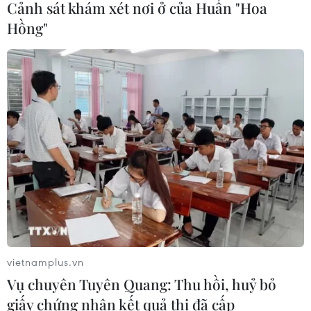
Cảnh sát khám xét nơi ở của Huấn "Hoa
Nhanh chóng hoàn thiện dự
Hồng"
án kết nối vùng, sân bay Long Thành
06/08/2026 15:07
Sẽ thi công đồng loạt Dự án cao tốc
Vinh-Thanh Thủy trong tháng 9
06/08/2026 12:25
Chưa đầu tư mở rộng Quốc lộ 1 đoạn
Bạc Liêu-Cà Mau giai đoạn 2026-
2030
vietnamplus.vn
06/08/2026 12:24
Vụ chuyên Tuyên Quang: Thu hồi, huỷ bỏ
giấy chứng nhận kết quả thi đã cấp