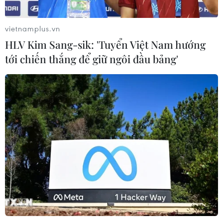
vietnamplus.vn
HLV Kim Sang-sik: 'Tuyển Việt Nam hướng
tới chiến thắng để giữ ngôi đầu bảng'
Bộ GTVT kiến nghị 2 dự án cao tốc Bắc-
Nam chuyển sang đầu tư công
27/11/2020 04:01
Hai dự án thành phần cao tốc Bắc-Nam không lựa chọn