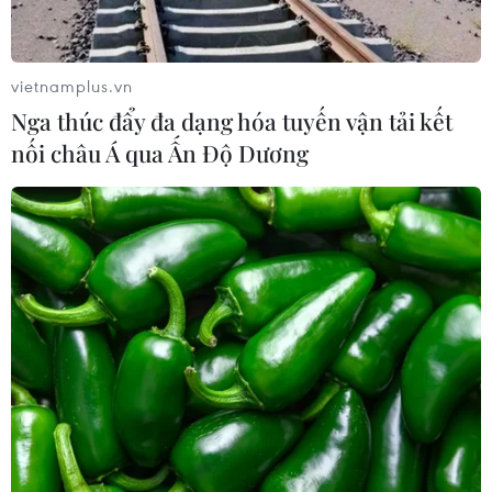
vietnamplus.vn
Nga thúc đẩy đa dạng hóa tuyến vận tải kết
nối châu Á qua Ấn Độ Dương
TIN CÙNG CHUYÊN MỤC