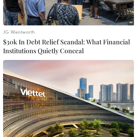
JG Wentworth
$30k In Debt Relief Scandal: What Financial
Institutions Quietly Conceal
Ảnh minh họa. (Nguồn: Vietnam+)
Ông Lê Kim Thành Vụ trưởng Vụ Đối tác công tư
(PPP) thuộc Bộ Giao thông Vận tải cho biết Bộ
vừa ban hành quyết định phê duyệt kết quả lựa
chọn nhà đầu tư thực hiện dự án thành phần
đầu tư xây dựng đoạn Nha Trang-Cam Lâm theo