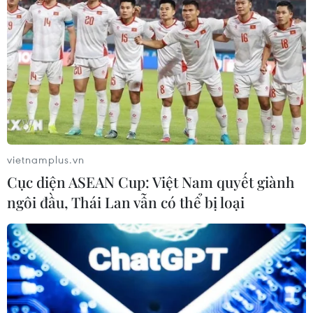
nhiều phương tiện thủng lốp trên
cao tốc
06/08/2026 07:14
Đại biểu Quốc hội băn khoăn khả
năng cân đối vốn 2 siêu dự án giao
thông
06/08/2026 07:00
vietnamplus.vn
Cục diện ASEAN Cup: Việt Nam quyết giành
TP Hồ Chí Minh: Dự án mở rộng
ngôi đầu, Thái Lan vẫn có thể bị loại
đường Phạm Văn Bạch vẫn dang dở
sau 20 năm
06/08/2026 06:56
Đầu tư hơn 6.209 tỷ đồng hoàn thiện