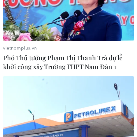
Bộ Giao thông Vận tải phê duyệt hai dự án
vietnamplus.vn
trọng điểm phía Nam
Phó Thủ tướng Phạm Thị Thanh Trà dự lễ
17/11/2020 15:17
khởi công xây Trường THPT Nam Đàn 1
Theo báo cáo của Ban Quản lý dự án 7 (Bộ Giao thông
Vận tải), tổng chiều dài gói thầu XL.03B là 650m, thời
gian thi công 26 tháng, giá trị hợp đồng theo kế hoạch
đấu thầu dự kiến là 1.321,3 tỷ đồng.