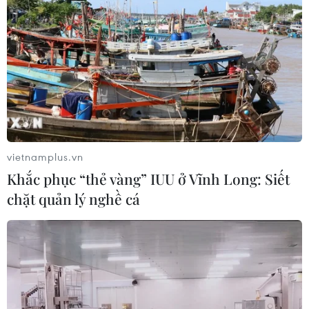
vietnamplus.vn
Khắc phục “thẻ vàng” IUU ở Vĩnh Long: Siết
chặt quản lý nghề cá