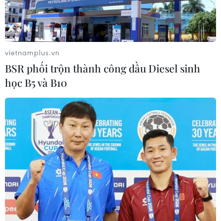
vietnamplus.vn
BSR phối trộn thành công dầu Diesel sinh
học B5 và B10
Bộ GTVT triển khai thi công 3 gói thầu cao
tốc Mai Sơn-Quốc lộ 45
19/11/2020 03:45
Ba gói thầu xây lắp thuộc dự án cao tốc Mai Sơn-Quốc
lộ 45 qua địa phận 2 tỉnh Ninh Bình, Thanh Hóa có
chiều dài khoảng 63,3km sẽ được các đơn vị của ngành
giao thông thi công đảm bảo đúng tiến độ.