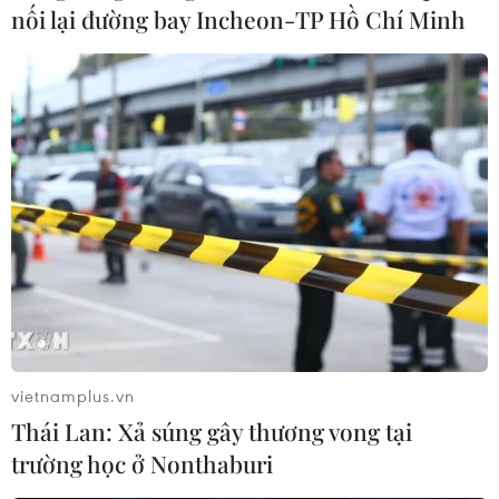
nối lại đường bay Incheon-TP Hồ Chí Minh
#PPP
#cao tốc Bắc-Nam
#nhà đầu tư
#nguồn vốn nhà đầu tư
#CIENCO4
#gói thầu
Theo dõi VietnamPlus
vietnamplus.vn
Thái Lan: Xả súng gây thương vong tại
trường học ở Nonthaburi