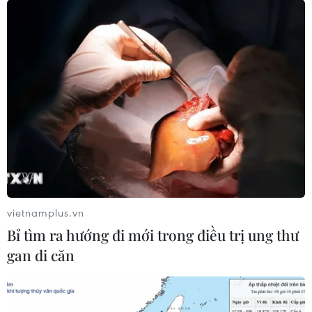
TIN LIÊN QUAN
vietnamplus.vn
Bỉ tìm ra hướng đi mới trong điều trị ung thư
gan di căn
Vì sao hai dự án PPP cao tốc Bắc Nam
chưa hấp dẫn đầu tư?