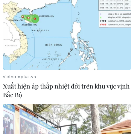
11/11/2020 08:20
Các dự án hợp tác công tư có nhiều khó khăn đã làm
nhiều nhà đầu tư e ngại không muốn tham gia, nếu
không sớm giải quyết thì rất khó thu hút các nhà đầu tư
tham gia vào các dự án PPP giao thông.
vietnamplus.vn
Xuất hiện áp thấp nhiệt đới trên khu vực vịnh
Bắc Bộ