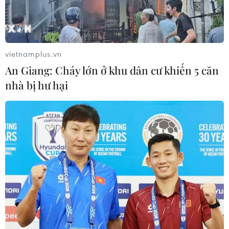
vietnamplus.vn
An Giang: Cháy lớn ở khu dân cư khiến 5 căn
nhà bị hư hại
Một ngôi nhà đổ sập sau động đất tại Wajima, tỉnh Ishikawa,
Nhật Bản ngày 2/1/2024. (Ảnh: Kyodo/TTXVN)
(TTXVN/Vietnam+)