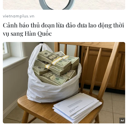
vietnamplus.vn
Cảnh báo thủ đoạn lừa đảo đưa lao động thời
vụ sang Hàn Quốc
Ngôi nhà bị phá hủy sau trận động đất tại Shika, tỉnh Ishikawa,
Nhật Bản, ngày 2/1/2024. (Ảnh: Kyodo/TTXVN)