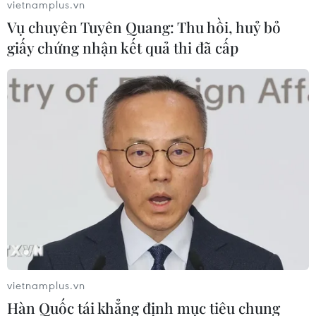
vietnamplus.vn
Vụ chuyên Tuyên Quang: Thu hồi, huỷ bỏ
TIN LIÊN QUAN
giấy chứng nhận kết quả thi đã cấp
Đường phố "cuộn sóng" do động đất lớn
vietnamplus.vn
tại Nhật Bản
Hàn Quốc tái khẳng định mục tiêu chung
02/01/2024 01:28