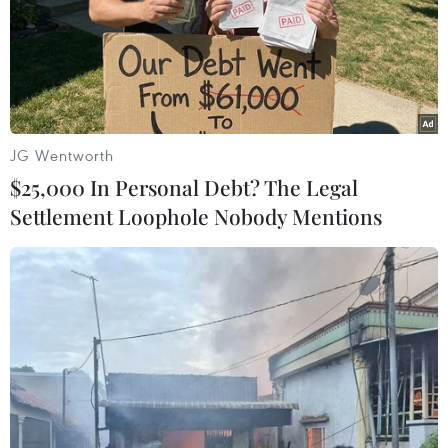
Ngôi nhà bị phá hủy sau trận động đất tại Shika, tỉnh Ishikawa,
Nhật Bản, ngày 2/1/2024. (Ảnh: Kyodo/TTXVN)
JG Wentworth
$25,000 In Personal Debt? The Legal
Settlement Loophole Nobody Mentions
Một tòa nhà đổ sập sau động đất tại Wajima, tỉnh Ishikawa,
Nhật Bản ngày 2/1/2024. (Ảnh: Kyodo/TTXVN)