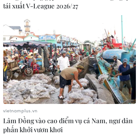
tái xuất V-League 2026/27
TIN CÙNG CHUYÊN MỤC
Mưa lớn gây ngập lụt, chia cắt nhiều
khu vực ở Nghệ An
06/08/2026 13:06
Đắk Lắk truy quét, xử lý tình trạng
phá rừng, lấn chiếm đất rừng
vietnamplus.vn
06/08/2026 12:36
Lâm Đồng vào cao điểm vụ cá Nam, ngư dân
phấn khởi vươn khơi