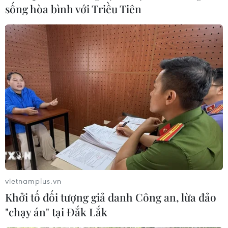
sống hòa bình với Triều Tiên
Một người đi đường (@mmmin726) đã ghi lại được
cảnh đường phố "cuộn sóng" do động đất có độ lớn 7,6
tại miền Trung Nhật Bản hôm 1/1/2024.
vietnamplus.vn
Khởi tố đối tượng giả danh Công an, lừa đảo
"chạy án" tại Đắk Lắk