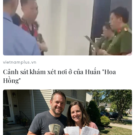
Một vết nứt lớn gây ra bởi động đất tại Wajima, tỉnh Ishikawa,
Nhật Bản ngày 1/1/2024. (Ảnh: Kyodo/TTXVN)
vietnamplus.vn
Cảnh sát khám xét nơi ở của Huấn "Hoa
Hồng"