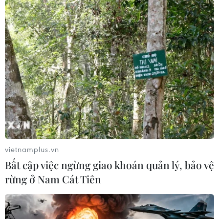
Động đất tại Nhật Bản: Xác nhận ít nhất 4
người thiệt mạng
02/01/2024 00:51
Theo hãng tin Kyodo, chính quyền tỉnh Ishikawa xác
nhận số người thiệt mạng hiện là ít nhất 4 người, trong
khi đó có khoảng 30 người bị thương tại đây và các tỉnh
khác.
vietnamplus.vn
Bất cập việc ngừng giao khoán quản lý, bảo vệ
rừng ở Nam Cát Tiên