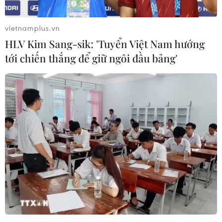
vietnamplus.vn
HLV Kim Sang-sik: 'Tuyển Việt Nam hướng
tới chiến thắng để giữ ngôi đầu bảng'
#Động đất
#Nhật Bản
Nhật Bản
Theo dõi VietnamPlus