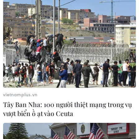
Cổng vào một đền thờ tại Kanazawa, tỉnh Ishikawa, Nhật Bản
bị đổ sập sau động đất ngày 1/1/2024. (Ảnh: Kyodo/TTXVN)
vietnamplus.vn
Tây Ban Nha: 100 người thiệt mạng trong vụ
vượt biển ồ ạt vào Ceuta