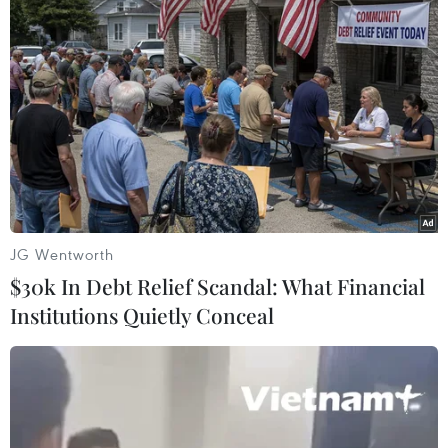
Các vết nứt xuất hiện trên mặt đường sau động đất tại
Kanazawa, tỉnh Ishikawa, Nhật Bản ngày 1/1/2024. (Ảnh:
Kyodo/TTXVN)
JG Wentworth
$30k In Debt Relief Scandal: What Financial
Institutions Quietly Conceal