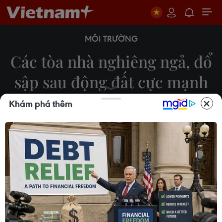
MÔI TRƯỜNG
Các tòa nhà nghiêng ngả, đổ
sập sau động đất cực mạnh
ở Nhật Bản
Khám phá thêm
02/01/2024 01:50
Trận động đất có độ lớn 7,6 xảy ra chiều 1/1 đã
gây ra sóng thần và hỏa hoạn ở tỉnh Ishikawa,
nhiều nhà cửa và đường sá bị hư hại.