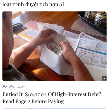
loạt trình duyệt tích hợp AI
Sách rơi đổ xuống sàn trong một hiệu sách ở Niigata, Nhật Bản
sau trận động đất ngày 1/1/2024. (Ảnh: Kyodo/TTXVN)
JG Wentworth
Buried In $10,000+ Of High-Interest Debt?
Read Page 2 Before Paying