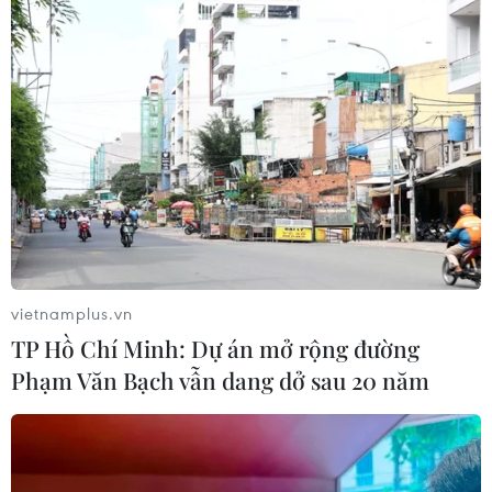
Thêm một nhóm dàn cảnh cướp giật
tại khu Tân Huê Viên sa lưới
06/08/2026 05:57
Bàn giao 24 căn nhà tái định cư cho
các hộ dân bị lũ quét ở Mường Than
06/08/2026 05:26
vietnamplus.vn
TP Hồ Chí Minh: Dự án mở rộng đường
Quảng Trị: Mùa mưa lũ cận kề,
Phạm Văn Bạch vẫn dang dở sau 20 năm
thường trực nỗi lo bờ sông 'nuốt' đất
06/08/2026 05:14