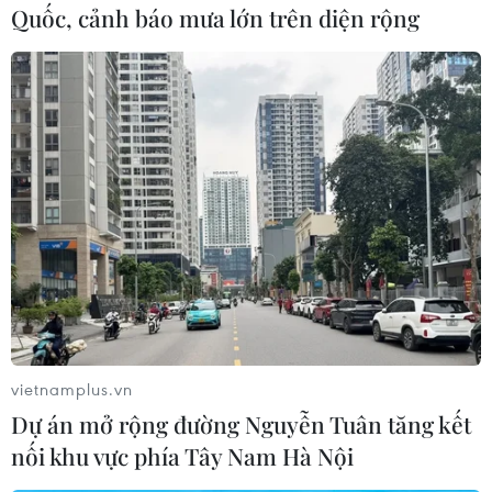
Quốc, cảnh báo mưa lớn trên diện rộng
những hoàn cảnh khó khăn, chịu ảnh hưởng
bởi dịch COVID-19./.
(TTXVN/Vietnam+)
vietnamplus.vn
Dự án mở rộng đường Nguyễn Tuân tăng kết
nối khu vực phía Tây Nam Hà Nội