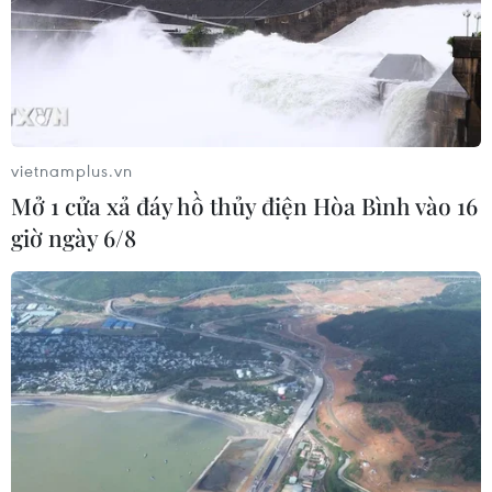
Facebook, Youtube, Tiktok của An Viên TV.
vietnamplus.vn
Mở 1 cửa xả đáy hồ thủy điện Hòa Bình vào 16
giờ ngày 6/8
Xem VTV đặc biệt ‘Ranh giới’: Biết trân
trọng từng hơi thở mỗi ngày