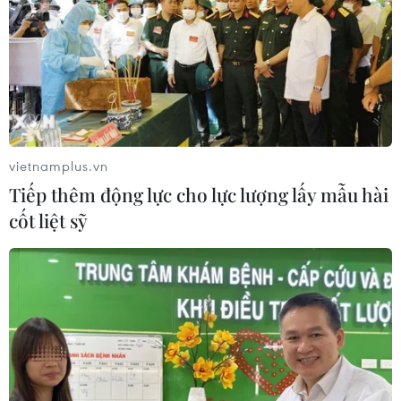
TIN CÙNG CHUYÊN MỤC
Hà Nội tăng tốc thi công
đường Vành đai 1 đoạn Hoàng Cầu-
Voi Phục
vietnamplus.vn
06/08/2026 09:07
Tiếp thêm động lực cho lực lượng lấy mẫu hài
cốt liệt sỹ
Khởi tố Chủ tịch Hội đồng quản trị,
Giám đốc Công ty cổ phần Mekolor
06/08/2026 09:06
Đồng Nai yêu cầu đẩy nhanh tiến độ
dự án kết nối vùng, sân bay Long