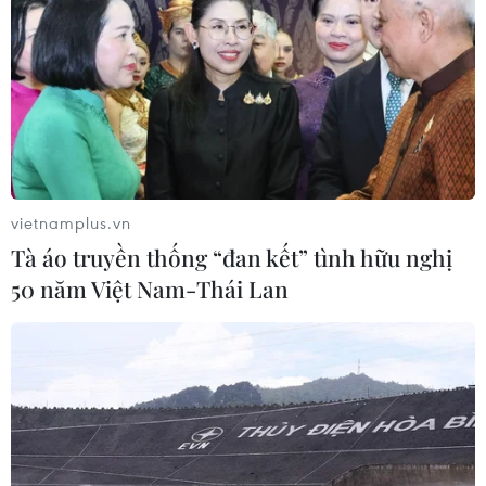
vietnamplus.vn
Tà áo truyền thống “đan kết” tình hữu nghị
50 năm Việt Nam-Thái Lan
Đại lễ Vu Lan: Dành tình cảm cho những
người mẹ ở tuyến đầu chống dịch
19/08/2021 14:11
Đại lễ Vu Lan được phát sóng trên kênh truyền hình An
Viên; các ứng dụng như: VTVcab, VNPT, Viettel, HTV,
BTV, SCTV, FPT, AVG, VieOn; các nền tảng mạng xã hội