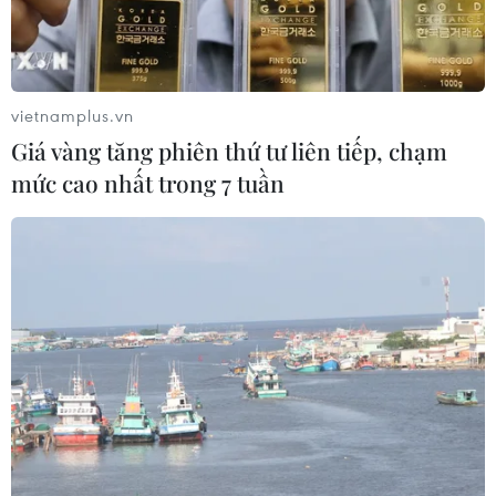
vietnamplus.vn
Giá vàng tăng phiên thứ tư liên tiếp, chạm
mức cao nhất trong 7 tuần
Cán bộ chiến sỹ chốt kiểm dịch Sơn Nam tặng anh Minh mỳ
tôm và 500.000 đồng. (Ảnh: TTXVN phát)
Sáng 16/9, tại chốt kiểm dịch COVID-19 thuộc xã
Sơn Nam, huyện Sơn Dương, tỉnh Tuyên Quang,