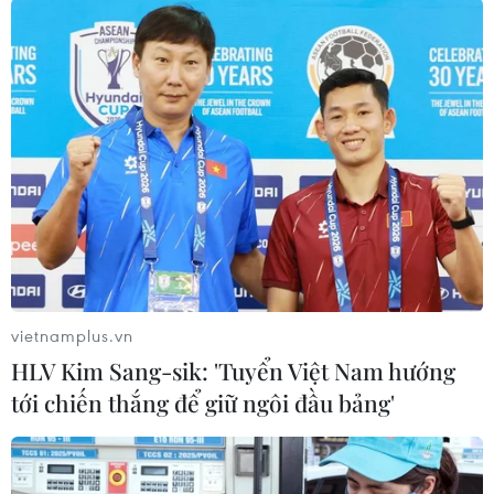
#Chốt kiểm dịch
#Đói lả
#Nấu mỳ
#Cách ly tập trung
#Khai báo y tế
Tuyên Quang
Theo dõi VietnamPlus
vietnamplus.vn
TIN LIÊN QUAN
HLV Kim Sang-sik: 'Tuyển Việt Nam hướng
tới chiến thắng để giữ ngôi đầu bảng'