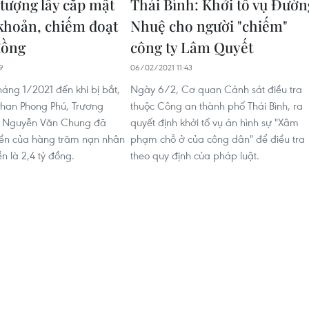
 tượng lấy cắp mật
Thái Bình: Khởi tố vụ Đườn
 khoản, chiếm đoạt
Nhuệ cho người "chiếm"
đồng
công ty Lâm Quyết
9
06/02/2021 11:43
háng 1/2021 đến khi bị bắt,
Ngày 6/2, Cơ quan Cảnh sát điều tra
Phan Phong Phú, Trương
thuộc Công an thành phố Thái Bình, ra
à Nguyễn Văn Chung đã
quyết định khởi tố vụ án hình sự "Xâm
iền của hàng trăm nạn nhân
phạm chỗ ở của công dân" để điều tra
ền là 2,4 tỷ đồng.
theo quy định của pháp luật.