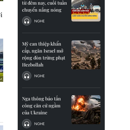
từ đêm nay, cuối tuần
chuyển nắng nóng
NGHE
Mỹ can thiệp khẩn
cấp, ngăn Israel mở
rộng đòn trừng phạt
Hezbollah
NGHE
Nga thông báo tấn
công căn cứ ngầm
của Ukraine
NGHE