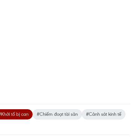
#Khởi tố bị can
#Chiếm đoạt tài sản
#Cảnh sát kinh tế