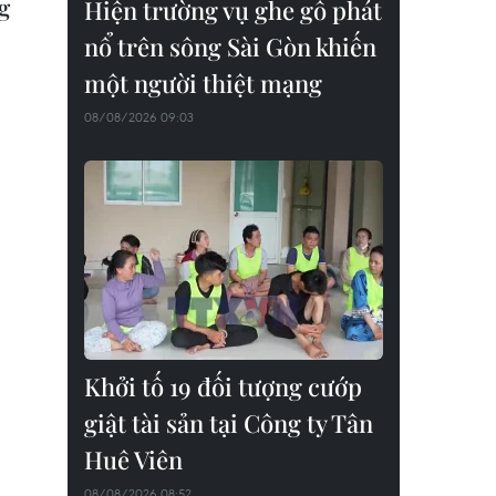
g
Hiện trường vụ ghe gỗ phát
nổ trên sông Sài Gòn khiến
một người thiệt mạng
08/08/2026 09:03
Khởi tố 19 đối tượng cướp
giật tài sản tại Công ty Tân
Huê Viên
08/08/2026 08:52