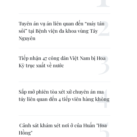
Tuyên án vụ án liên quan đến “máy tán
sỏi” tại Bệnh viện đa khoa vùng Tây
Nguyên
Tiếp nhận 47 công dân Việt Nam bị Hoa
Kỳ trục xuất về nước
Sắp mở phiên tòa xét xử chuyên án ma
túy liên quan đến 4 tiếp viên hàng không
Cảnh sát khám xét nơi ở của Huấn "Hoa
Hồng"