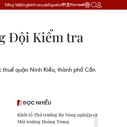
Tiếng Việt
English
Français
Español
中文
Русский
g Đội Kiểm tra
c thuế quận Ninh Kiều, thành phố Cần
ĐỌC NHIỀU
Khởi tố Thứ trưởng Bộ Nông nghiệp và
Môi trường Hoàng Trung