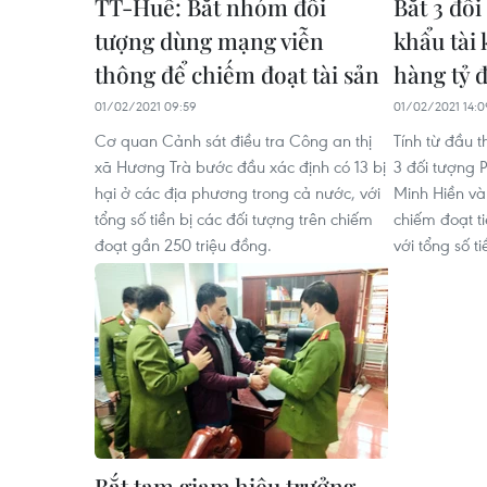
TT-Huế: Bắt nhóm đối
Bắt 3 đối
tượng dùng mạng viễn
khẩu tài
thông để chiếm đoạt tài sản
hàng tỷ 
01/02/2021 09:59
01/02/2021 14:0
Cơ quan Cảnh sát điều tra Công an thị
Tính từ đầu t
xã Hương Trà bước đầu xác định có 13 bị
3 đối tượng 
hại ở các địa phương trong cả nước, với
Minh Hiền v
tổng số tiền bị các đối tượng trên chiếm
chiếm đoạt t
đoạt gần 250 triệu đồng.
với tổng số ti
Bắt tạm giam hiệu trưởng