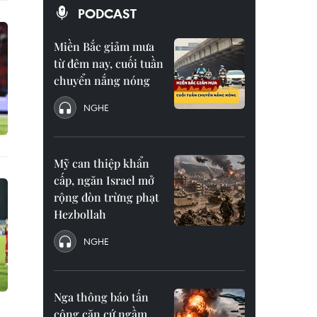
PODCAST
Miền Bắc giảm mưa
từ đêm nay, cuối tuần
chuyển nắng nóng
NGHE
Mỹ can thiệp khẩn
cấp, ngăn Israel mở
rộng đòn trừng phạt
Hezbollah
NGHE
Nga thông báo tấn
công căn cứ ngầm