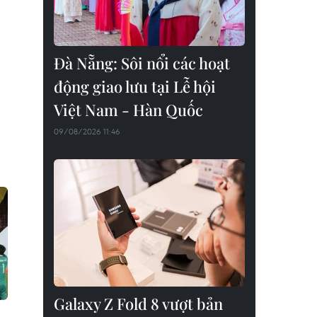
Đà Nẵng: Sôi nổi các hoạt
động giao lưu tại Lễ hội
Việt Nam - Hàn Quốc
09/08/2026 11:46
Galaxy Z Fold 8 vượt bản