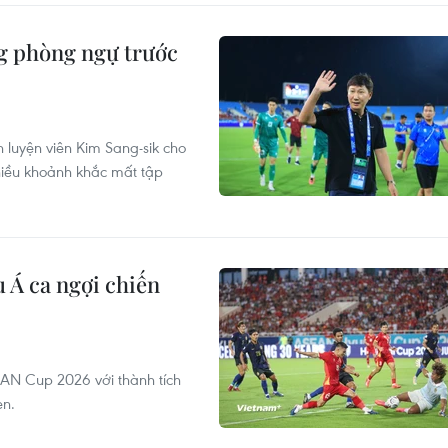
ng phòng ngự trước
 luyện viên Kim Sang-sik cho
hiều khoảnh khắc mất tập
 Á ca ngợi chiến
AN Cup 2026 với thành tích
en.