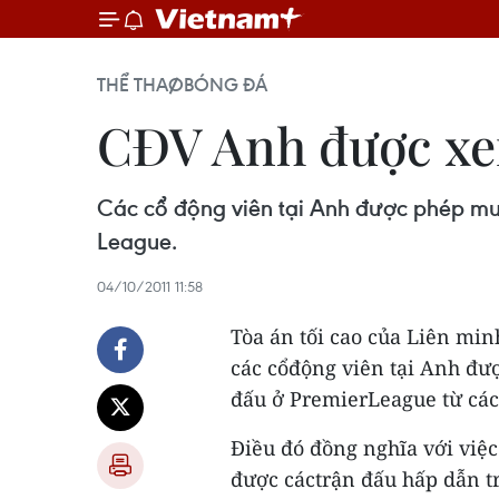
THỂ THAO
BÓNG ĐÁ
CĐV Anh được xem
Các cổ động viên tại Anh được phép mua
League.
04/10/2011 11:58
Tòa án tối cao của Liên min
các cổđộng viên tại Anh đư
đấu ở PremierLeague từ các
Điều đó đồng nghĩa với việc
được cáctrận đấu hấp dẫn tr