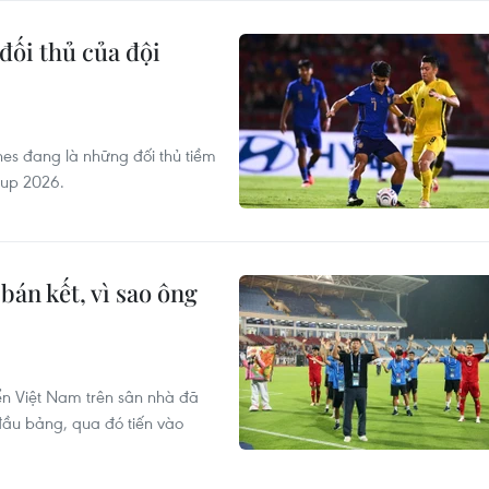
đối thủ của đội
nes đang là những đối thủ tiềm
Cup 2026.
bán kết, vì sao ông
ển Việt Nam trên sân nhà đã
đầu bảng, qua đó tiến vào