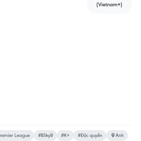
(Vietnam+)
remier League
#BSkyB
#K+
#Độc quyền
Anh