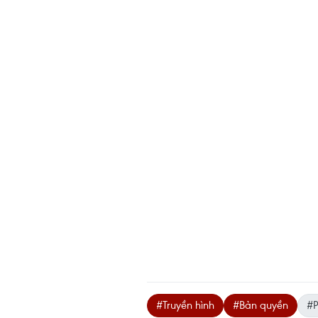
#Truyền hình
#Bản quyền
#P