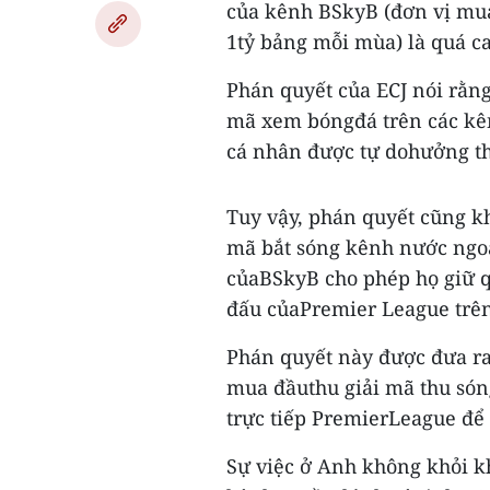
của kênh BSkyB (đơn vị mua
1tỷ bảng mỗi mùa) là quá ca
Phán quyết của ECJ nói rằn
mã xem bóngđá trên các kên
cá nhân được tự dohưởng th
Tuy vậy, phán quyết cũng k
mã bắt sóng kênh nước ngo
củaBSkyB cho phép họ giữ q
đấu củaPremier League trên
Phán quyết này được đưa ra
mua đầuthu giải mã thu són
trực tiếp PremierLeague để
Sự việc ở Anh không khỏi kh