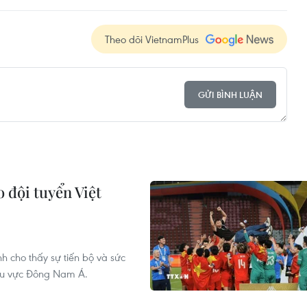
Theo dõi VietnamPlus
GỬI BÌNH LUẬN
 đội tuyển Việt
 cho thấy sự tiến bộ và sức
khu vực Đông Nam Á.