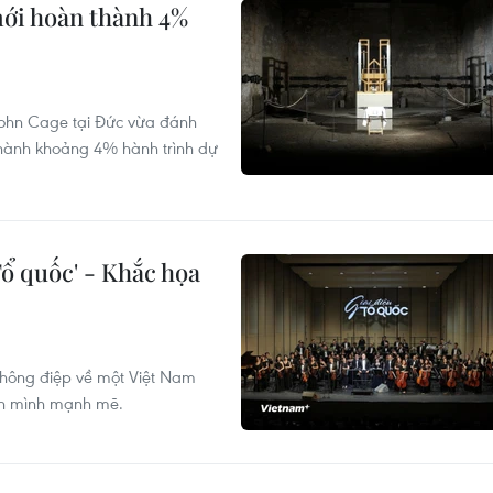
mới hoàn thành 4%
John Cage tại Đức vừa đánh
hành khoảng 4% hành trình dự
Tổ quốc' - Khắc họa
 thông điệp về một Việt Nam
ơn mình mạnh mẽ.