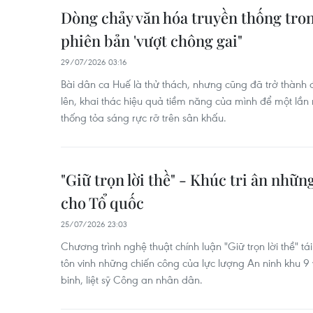
Dòng chảy văn hóa truyền thống tron
phiên bản 'vượt chông gai"
29/07/2026 03:16
Bài dân ca Huế là thử thách, nhưng cũng đã trở thành 
lên, khai thác hiệu quả tiềm năng của mình để một lần
thống tỏa sáng rực rỡ trên sân khấu.
"Giữ trọn lời thề" - Khúc tri ân nhữn
cho Tổ quốc
25/07/2026 23:03
Chương trình nghệ thuật chính luận "Giữ trọn lời thề" tá
tôn vinh những chiến công của lực lượng An ninh khu 9 
binh, liệt sỹ Công an nhân dân.