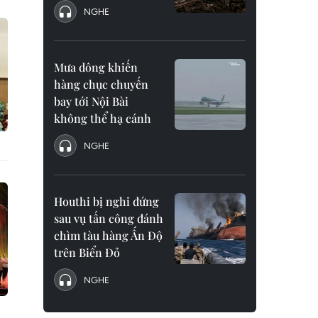
NGHE
Mưa dông khiến
hàng chục chuyến
bay tới Nội Bài
không thể hạ cánh
NGHE
Houthi bị nghi đứng
sau vụ tấn công đánh
chìm tàu hàng Ấn Độ
trên Biển Đỏ
NGHE