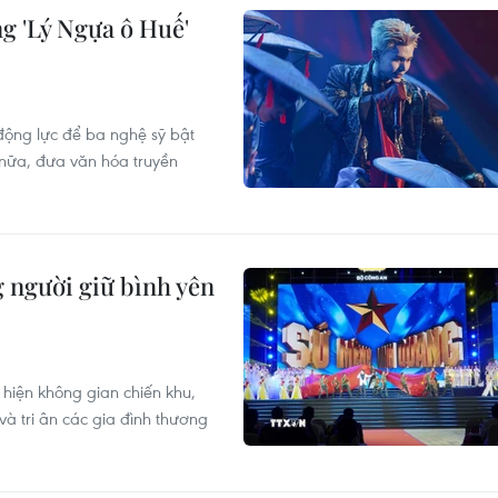
g 'Lý Ngựa ô Huế'
động lực để ba nghệ sỹ bật
 nữa, đưa văn hóa truyền
g người giữ bình yên
i hiện không gian chiến khu,
và tri ân các gia đình thương