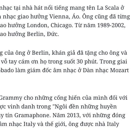
hạc tại nhà hát nổi tiếng mang tên La Scala ở
n nhạc giao hưởng Vienna, Áo. Ông cũng đã từng
giao hưởng London, Chicago. Từ năm 1989-2002,
iao hưởng Berlin, Đức.
g của ông ở Berlin, khán giả đã tặng cho ông và
vỗ tay cám ơn họ trong suốt 30 phút. Trong giai
Abbado làm giám đốc âm nhạc ở Dàn nhạc Mozart
 Grammy cho những cống hiến của mình đối với
ợc vinh danh trong "Ngôi đền những huyền
 uy tín Gramaphone. Năm 2013, với những đóng
âm nhạc Italy và thế giới, ông được nhà Italy