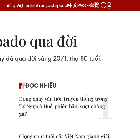
Tiếng Việt
English
Français
Español
中文
Русский
bado qua đời
y đã qua đời sáng 20/1, thọ 80 tuổi.
ĐỌC NHIỀU
Dòng chảy văn hóa truyền thống trong
'Lý Ngựa ô Huế' phiên bản 'vượt chông
gai"
Giọng ca 17 tuổi của Việt Nam giành giải