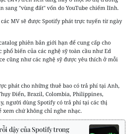
ân sang "vùng đất" vốn do YouTube chiếm lĩnh.
 các MV sẽ được Spotify phát trực tuyến từ ngày
 catalog phiên bản giới hạn để cung cấp cho
 phổ biến của các nghệ sỹ toàn cầu như Ed
ice cũng như các nghệ sỹ được yêu thích ở mỗi
ợc phát cho những thuê bao có trả phí tại Anh,
Thụy Điển, Brazil, Colombia, Philippines,
 người dùng Spotify có trả phí tại các thị
hể xem chứ không chỉ nghe nhạc.
rỗi dậy của Spotify trong