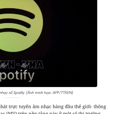
 nhạc số Spotify. (Ảnh minh họa: AFP/TTXVN)
 phát trực tuyến âm nhạc hàng đầu thế giới- thông
ạc (MV) trên nền tảng này ở một số thị trường