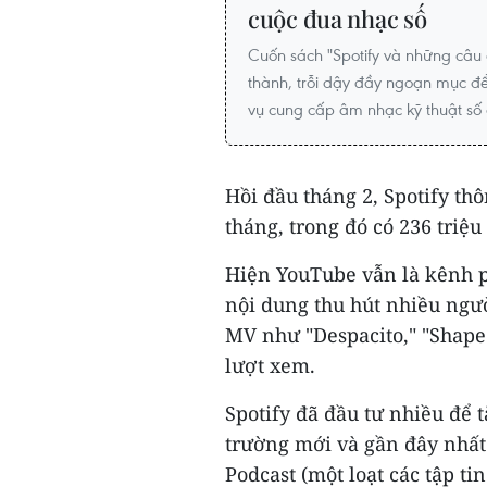
cuộc đua nhạc số
Cuốn sách "Spotify và những câu 
thành, trỗi dậy đầy ngoạn mục để
vụ cung cấp âm nhạc kỹ thuật số c
Hồi đầu tháng 2, Spotify t
tháng, trong đó có 236 triệu 
Hiện YouTube vẫn là kênh p
nội dung thu hút nhiều ngư
MV như "Despacito," "Shape
lượt xem.
Spotify đã đầu tư nhiều để t
trường mới và gần đây nhất
Podcast (một loạt các tập t