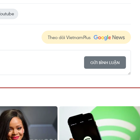
outube
Theo dõi VietnamPlus
GỬI BÌNH LUẬN