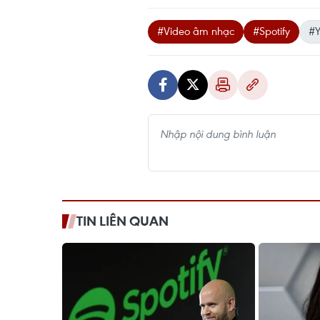
#Video âm nhạc
#Spotify
#Y
TIN LIÊN QUAN