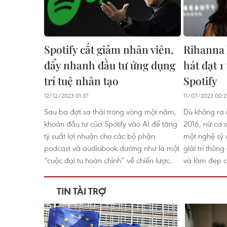
Spotify cắt giảm nhân viên,
Rihanna l
đẩy nhanh đầu tư ứng dụng
hát đạt 1
trí tuệ nhân tạo
Spotify
12/12/2023 01:37
11/07/2023 00:
Sau ba đợt sa thải trong vòng một năm,
Dù không ra
khoản đầu tư của Spotify vào AI để tăng
2016, nữ ca s
tỷ suất lợi nhuận cho các bộ phận
một nghệ sỹ 
podcast và audiobook dường như là một
giải trí thôn
“cuộc đại tu hoàn chỉnh” về chiến lược.
và làm đẹp c