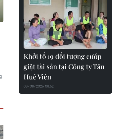
Khởi tố 19 đối tượng cướp
giật tài sản tại Công ty Tân
Huê Viên
ng
n
08/08/2026 08:52