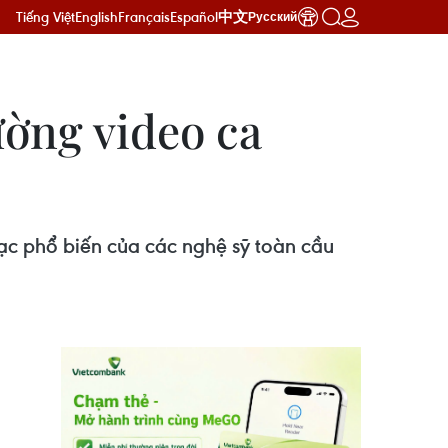
Tiếng Việt
English
Français
Español
中文
Русский
ường video ca
ạc phổ biến của các nghệ sỹ toàn cầu