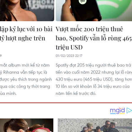
ập kỷ lục với 10 bài
Vượt mốc 200 triệu thuê
 tỷ lượt nghe trên
bao, Spotify vẫn lỗ ròng 465
triệu USD
29
01/02/2023 22:17
 mắt album mới kể từ năm
Spotify đạt 205 triệu người thuê bao trả
ỹ Rihanna vẫn tiếp tục là
tiền vào cuối năm 2022 nhưng lại lỗ rò
được yêu thích trong ngành
430 triệu euro (465 triệu USD), tăng hơ
g qua các công ty thời trang
10 lần so với khoản lỗ 34 triệu euro của
ủa mình.
năm liền kề trước đó.