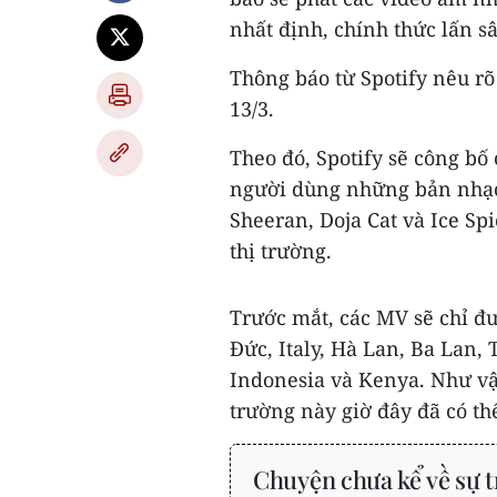
nhất định, chính thức lấn s
Thông báo từ Spotify nêu rõ
13/3.
Theo đó, Spotify sẽ công bố
người dùng những bản nhạc
Sheeran, Doja Cat và Ice Sp
thị trường.
Trước mắt, các MV sẽ chỉ đư
Đức, Italy, Hà Lan, Ba Lan, 
Indonesia và Kenya. Như vậy,
trường này giờ đây đã có t
Chuyện chưa kể về sự t