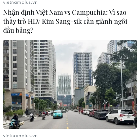
vietnamplus.vn
Nhận định Việt Nam vs Campuchia: Vì sao
thầy trò HLV Kim Sang-sik cần giành ngôi
đầu bảng?
Ba Lan đề xuất EU nên cấm nhập khẩu
một số nông sản Ukraine
20/04/2023 13:57
Bộ trưởng Nông nghiệp Ba Lan cho rằng nhiều loại
vietnamplus.vn
nông sản của Ukraine như sữa, thịt gia cầm và các loại