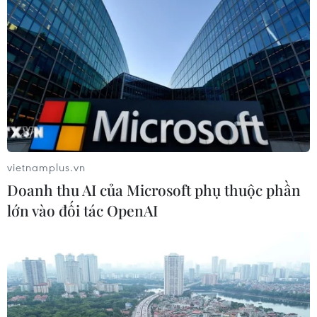
Giá vàng trong nước tiếp tục tăng,
SJC lên ngưỡng 143,3 triệu đồng mỗi
lượng
06/08/2026 02:12
Triều Tiên mở đường bay Bình
Nhưỡng-Wonsan Kalma thúc đẩy du
lịch
vietnamplus.vn
06/08/2026 02:05
Doanh thu AI của Microsoft phụ thuộc phần
lớn vào đối tác OpenAI
Giá vàng ngày 6/8: Bảng giá tại các
công ty vàng bạc đá quý
06/08/2026 01:54