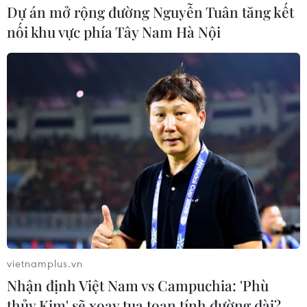
Dự án mở rộng đường Nguyễn Tuân tăng kết
thực phẩm khác nên được đưa vào danh sách cấm
nối khu vực phía Tây Nam Hà Nội
nhập khẩu tạm thời của Liên minh châu Âu (EU).
vietnamplus.vn
Nhận định Việt Nam vs Campuchia: 'Phù
thủy Kim' sẽ xoay tua toan tính đường dài?