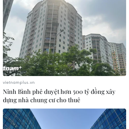
Các công viên Disney ghi nhận
doanh thu quý kỷ lục
06/08/2026 03:33
Làm giàu từ cây na ở vùng cao tại
Ninh Bình
06/08/2026 02:50
vietnamplus.vn
Ninh Bình phê duyệt hơn 500 tỷ đồng xây
Mỹ chuẩn bị áp thuế 15% nguyên liệu
dựng nhà chung cư cho thuê
then chốt sản xuất pin mặt trời
06/08/2026 02:12