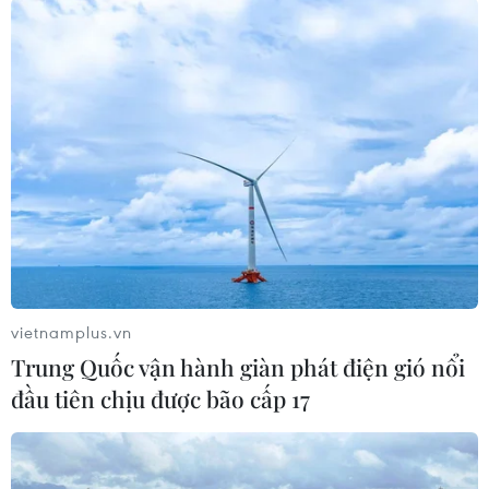
#Ba Lan
#EU
#hỗ trợ nông dân
#ngũ cốc Ukraine
#nông sản nhập khẩu
Ba Lan
vietnamplus.vn
Trung Quốc vận hành giàn phát điện gió nổi
Theo dõi VietnamPlus
đầu tiên chịu được bão cấp 17