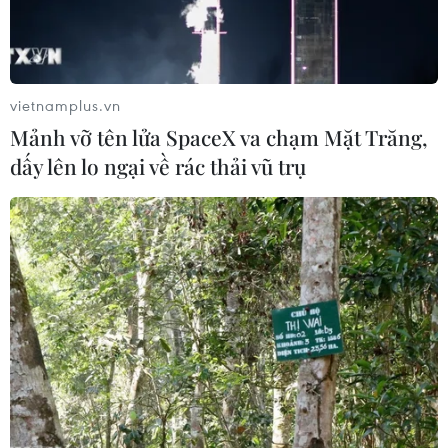
vietnamplus.vn
Ba Lan thông báo đạt thỏa thuận quá cảnh
Mảnh vỡ tên lửa SpaceX va chạm Mặt Trăng,
ngũ cốc Ukraine
dấy lên lo ngại về rác thải vũ trụ
19/04/2023 00:48
Warsaw và Kiev đạt được thỏa thuận về việc khởi động
lại quá trình vận chuyển ngũ cốc của Ukraine qua lãnh
thổ Ba Lan kể từ ngày 21/4, đồng thời bổ sung việc quy
định niêm phong và giám sát quá cảnh.