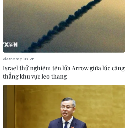
17/04/2023 15:03
Ukraine đặt mục tiêu mở lại quá trình vận chuyển lương
thực và ngũ cốc qua Ba Lan như là điều kiện tiên quyết
để tiến hành các cuộc đàm phán ở Ba Lan ngày 17/4.
vietnamplus.vn
Israel thử nghiệm tên lửa Arrow giữa lúc căng
thẳng khu vực leo thang