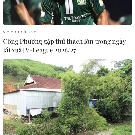
không đủ mạnh.
vietnamplus.vn
Công Phượng gặp thử thách lớn trong ngày
tái xuất V-League 2026/27
Cánh đồng lúa mỳ gần Mariupol (Ukraine) ngày 15/7/2022.
(Ảnh: AFP/TTXVN)
Ngày 21/4, Thủ tướng Ba Lan Mateusz
Morawiecki cho rằng Liên minh châu Âu (EU)
chậm trễ trong việc đưa ra biện pháp hỗ trợ
nông dân những nước bị ảnh hưởng tình trạng