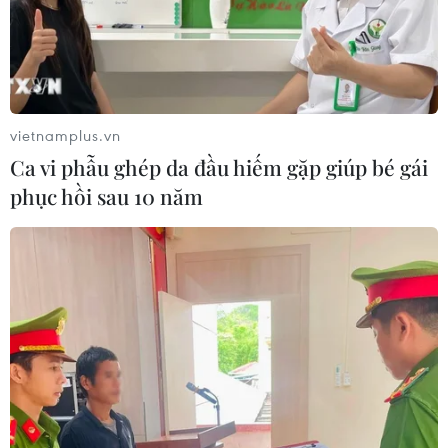
vietnamplus.vn
Ca vi phẫu ghép da đầu hiếm gặp giúp bé gái
phục hồi sau 10 năm
TIN CÙNG CHUYÊN MỤC
Lâm Đồng vào cao điểm vụ cá Nam,
ngư dân phấn khởi vươn khơi