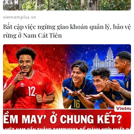
vietnamplus.vn
Bất cập việc ngừng giao khoán quản lý, bảo vệ
rừng ở Nam Cát Tiên
Hungary và Bulgaria ban hành lệnh cấm
nhập khẩu nông sản Ukraine
19/04/2023 12:10
Hungary sẽ niêm phong các lô hàng của Ukraine trong
danh mục cấm nhập khẩu khi trung chuyển qua nước
này và người vận chuyển vi phạm quy định có thể bị
phạt tiền tương đương giá trị lô hàng.