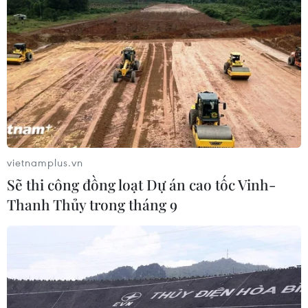
Giá vàng ngày 4/8: Bảng giá tại các
công ty vàng bạc đá quý
04/08/2026 01:40
Xem thêm
vietnamplus.vn
Sẽ thi công đồng loạt Dự án cao tốc Vinh-
Thanh Thủy trong tháng 9
CƠ QUAN CHỦ QUẢN: THÔNG TẤN XÃ VIỆT NAM
Tổng Biên tập: TRẦN TIẾN DUẨN
Phó Tổng Biên tập: NGUYỄN THỊ TÁM, KHÚC THANH