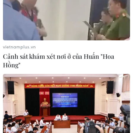
Giá vàng ngày 6/8: Bảng giá tại các
công ty vàng bạc đá quý
06/08/2026 01:54
vietnamplus.vn
Cảnh sát khám xét nơi ở của Huấn "Hoa
Giá dầu thô biến động nhẹ khi triển
Hồng"
vọng đàm phán Trung Đông vẫn khó
đoán
06/08/2026 00:26
Giá vàng thế giới tăng mạnh nhất kể
từ tháng Hai
06/08/2026 00:26