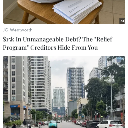
y tế.
JG Wentworth
$15k In Unmanageable Debt? The "Relief
Program" Creditors Hide From You
Người tiêu dùng Thành phố Hồ Chí Minh mua sắm đồ chơi trẻ
em tại siêu thị chuẩn bị cho dịp Lễ Quốc tế Thiếu nhi 1/6/2023
sắp tới. (Ảnh: Mỹ Phương/TTXVN)