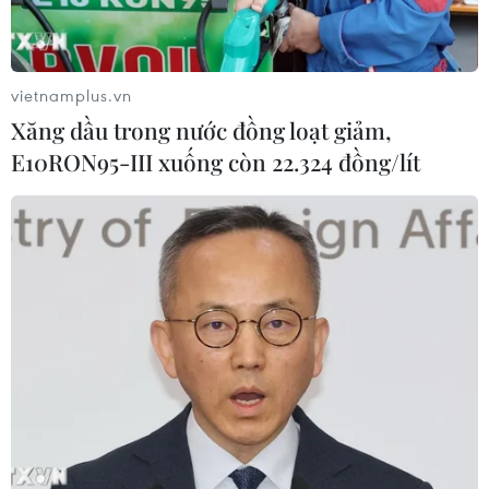
Chứng khoán châu Á đồng loạt tăng
nhờ đà hồi phục của cổ phiếu công
nghệ
vietnamplus.vn
05/08/2026 11:00
Xăng dầu trong nước đồng loạt giảm,
E10RON95-III xuống còn 22.324 đồng/lít
Đồng Nai phát hiện 7 cơ sở nuôi lợn
"vỗ béo" sử dụng chất cấm
05/08/2026 04:59
Mùa dâu Hạ Châu - trái cây
đặc sản của vùng đất Tây Đô
05/08/2026 03:42