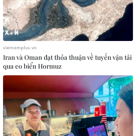
Giá lương thực, thực phẩm tăng, giá điện, nước sinh
hoạt tăng do thời tiết nắng nóng kéo dài là những
nguyên nhân chính làm chỉ số giá tiêu dùng (CPI) tháng
5/2023 tăng 0,01% so với tháng trước.
vietnamplus.vn
Iran và Oman đạt thỏa thuận về tuyến vận tải
qua eo biển Hormuz