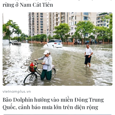
rừng ở Nam Cát Tiên
CPI tháng Tư của Hà Nội tăng 0,49% so với
cùng kỳ năm trước
05/05/2023 04:15
Tính bình quân 4 tháng đầu năm 2023 có 8/11 nhóm
hàng CPI bình quân tăng so với bình quân cùng kỳ năm
trước, cao nhất là nhóm văn hóa, giải trí, du lịch tăng
6,72%; hàng ăn-dịch vụ ăn uống tăng 4,47%.
vietnamplus.vn
Bão Dolphin hướng vào miền Đông Trung
Quốc, cảnh báo mưa lớn trên diện rộng