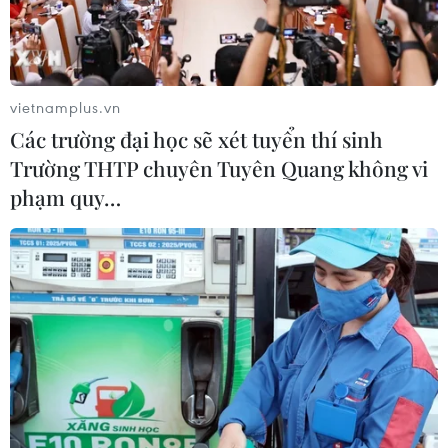
Dow Jones lập đỉnh kỷ lục nhờ diễn
biến tích cực tại Trung Đông
05/08/2026 23:27
vietnamplus.vn
Các trường đại học sẽ xét tuyển thí sinh
Trường THTP chuyên Tuyên Quang không vi
Vận chuyển quá cảnh hàng giả và
phạm quy…
xâm phạm sở hữu trí tuệ diễn biến
phức tạp
05/08/2026 13:44
Xuất khẩu gạo Thái Lan giảm gần
19% trong nửa đầu năm 2026
05/08/2026 11:36