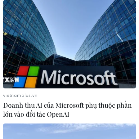
vietnamplus.vn
Doanh thu AI của Microsoft phụ thuộc phần
TIN CÙNG CHUYÊN MỤC
lớn vào đối tác OpenAI
Lâm Đồng vào cao điểm vụ cá Nam,
ngư dân phấn khởi vươn khơi