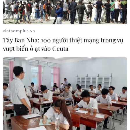
vietnamplus.vn
Tây Ban Nha: 100 người thiệt mạng trong vụ
vượt biển ồ ạt vào Ceuta
#nắng nóng
#chỉ số giá tiêu dùng
#CPI
#tổng cục thống kê
Theo dõi VietnamPlus