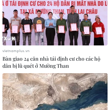
vietnamplus.vn
Bàn giao 24 căn nhà tái định cư cho các hộ
dân bị lũ quét ở Mường Than
Chỉ số giá tiêu dùng tháng
trong tháng Năm tăng 0,01%
29/05/2023 05:02