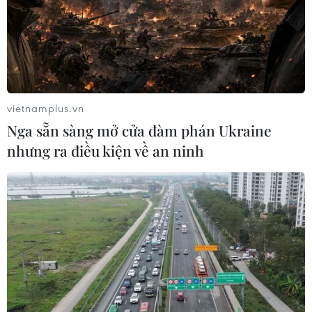
Nhà thờ Đức Bà Paris - một
biểu tượng văn hóa Pháp
16/04/2019 03:40
vietnamplus.vn
Ngọn lửa dữ dội bùng lên tại Nhà thờ Đức Bà ở thủ đô
Nga sẵn sàng mở cửa đàm phán Ukraine
Paris của Pháp và cháy rực trong hơn một giờ đồng hồ
nhưng ra điều kiện về an ninh
khiến tháp chuông và phần lớn mái vòm nhà thờ đổ
sập.