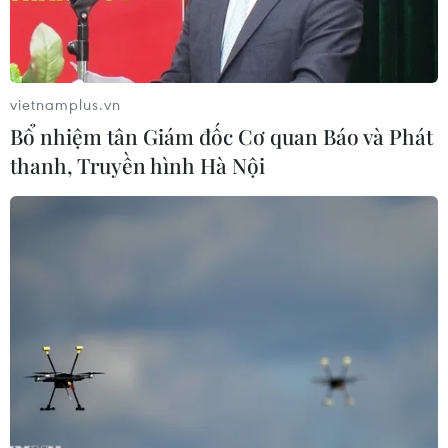
vietnamplus.vn
Bổ nhiệm tân Giám đốc Cơ quan Báo và Phát
thanh, Truyền hình Hà Nội
Hiện trường vụ hỏa hoạn tại Nhà thờ Đức Bà ở Paris, Pháp,
ngày 15/4/2019. (Ảnh: THX/TTXVN)
Gia đình tỷ phú Bernard Arnault - Chủ tịch kiêm
Tổng Giám đốc điều hành của tập đoàn LVMH
đã cam kết đóng góp 200 triệu euro (226 triệu