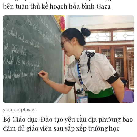
06/08/2026 06:23
bên tuân thủ kế hoạch hòa bình Gaza
Anh công bố kết quả điều tra ban
đầu vụ đâm dao ở trung tâm London
06/08/2026 06:00
Ba Lan thảo luận việc thành lập căn
cứ quân sự thường trực với Mỹ
06/08/2026 00:06
vietnamplus.vn
Xem thêm
Bộ Giáo dục-Đào tạo yêu cầu địa phương bảo
đảm đủ giáo viên sau sắp xếp trường học