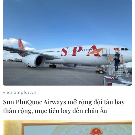
Vụ cháy Nhà thờ Đức Bà: Thế giới chung
tay phục dựng cùng nước Pháp
16/04/2019 05:50
Nhiều quốc gia trên thế giới đã gửi lời chia buồn tới
nước Pháp trong vụ hỏa hoạn tại Nhà thờ Đức Bà ở
trung tâm thủ đô Paris, đồng thời đề xuất chung tay xây
dựng lại biểu tượng văn hóa này.
vietnamplus.vn
Sun PhuQuoc Airways mở rộng đội tàu bay
thân rộng, mục tiêu bay đến châu Âu