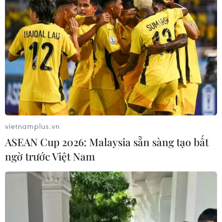
vietnamplus.vn
ASEAN Cup 2026: Malaysia sẵn sàng tạo bất
#Louis Vuiiton
#Nhà thờ Đức Bà
ngờ trước Việt Nam
#Cháy nhà thờ Đức Bà
#Gucci
#Tòa thánh Vatican
Pháp