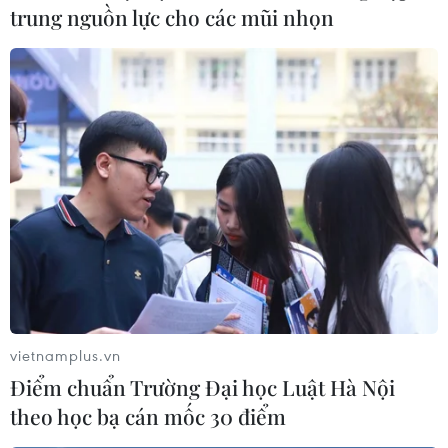
trung nguồn lực cho các mũi nhọn
nguyên nhân khiến đám cháy khó kiểm soát và một số
biện pháp mà lực lượng chữa cháy có thể thực hiện để
khống chế đám cháy sớm hơn.
vietnamplus.vn
Điểm chuẩn Trường Đại học Luật Hà Nội
theo học bạ cán mốc 30 điểm