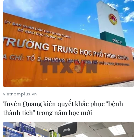
Xuất khẩu của Đức sang Trung Quốc
giảm mạnh
09/08/2026 22:05
Nghịch lý tại các cường quốc du lịch
Địa Trung Hải
09/08/2026 22:00
vietnamplus.vn
Tuyên Quang kiên quyết khắc phục "bệnh
Khám phá điểm du lịch nổi
thành tích" trong năm học mới
tiếng Mũi Tobizina ở Nga
09/08/2026 16:20