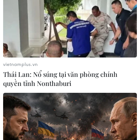
Theo dõi VietnamPlus
TIN LIÊN QUAN
vietnamplus.vn
Thái Lan: Nổ súng tại văn phòng chính
quyền tỉnh Nonthaburi