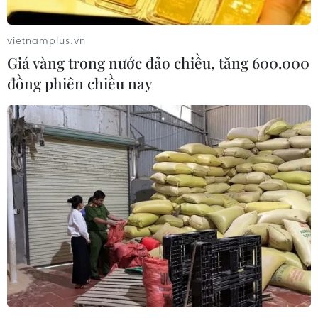
vietnamplus.vn
Giá vàng trong nước đảo chiều, tăng 600.000
đồng phiên chiều nay
Cháy Nhà thờ Đức Bà: Bảo toàn phần tháp
chuông chính và tường nhà
16/04/2019 05:33
Theo những thông tin vừa được cập nhật, lực lượng
chữa cháy đã kịp thời ứng cứu để giữ nguyên được
phần tháp chuông chính và phần tường phía bên ngoài
nhà thờ.