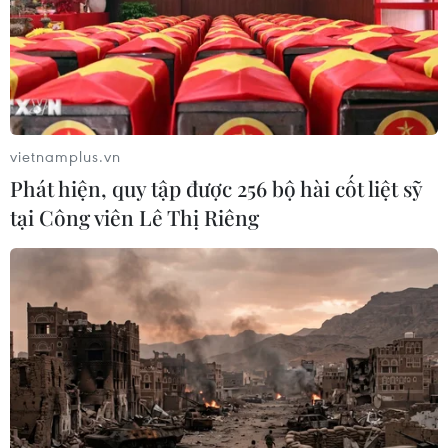
vietnamplus.vn
Phát hiện, quy tập được 256 bộ hài cốt liệt sỹ
tại Công viên Lê Thị Riêng