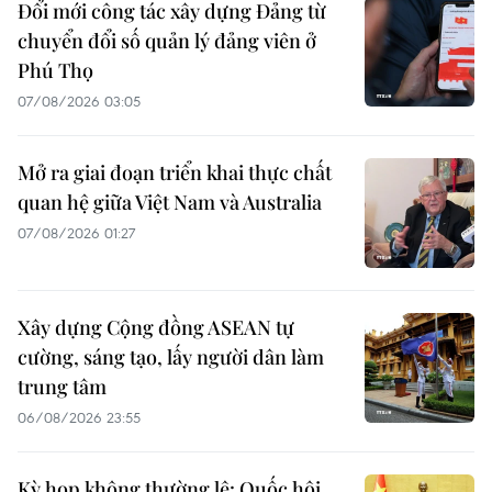
Đổi mới công tác xây dựng Đảng từ
chuyển đổi số quản lý đảng viên ở
Phú Thọ
07/08/2026 03:05
Mở ra giai đoạn triển khai thực chất
quan hệ giữa Việt Nam và Australia
07/08/2026 01:27
Xây dựng Cộng đồng ASEAN tự
cường, sáng tạo, lấy người dân làm
trung tâm
06/08/2026 23:55
Kỳ họp không thường lệ: Quốc hội