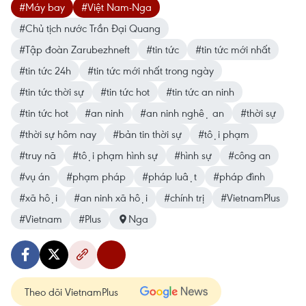
#Máy bay
#Việt Nam-Nga
#Chủ tịch nước Trần Đại Quang
#Tập đoàn Zarubezhneft
#tin tức
#tin tức mới nhất
#tin tức 24h
#tin tức mới nhất trong ngày
#tin tức thời sự
#tin tức hot
#tin tức an ninh
#tin tức hot
#an ninh
#an ninh nghệ an
#thời sự
#thời sự hôm nay
#bản tin thời sự
#tội phạm
#truy nã
#tội phạm hình sự
#hình sự
#công an
#vụ án
#phạm pháp
#pháp luật
#pháp đình
#xã hội
#an ninh xã hội
#chính trị
#VietnamPlus
#Vietnam
#Plus
Nga
Theo dõi VietnamPlus