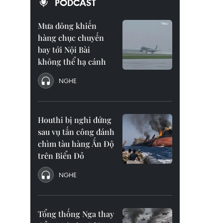
PODCAST
Mưa dông khiến
hàng chục chuyến
bay tới Nội Bài
không thể hạ cánh
NGHE
Houthi bị nghi đứng
sau vụ tấn công đánh
chìm tàu hàng Ấn Độ
trên Biển Đỏ
NGHE
Tổng thống Nga thay