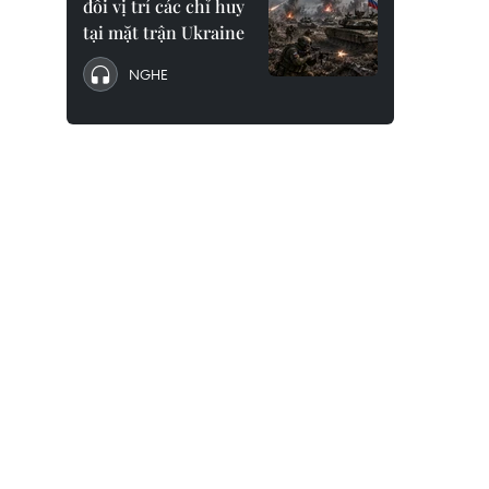
đổi vị trí các chỉ huy
tại mặt trận Ukraine
NGHE