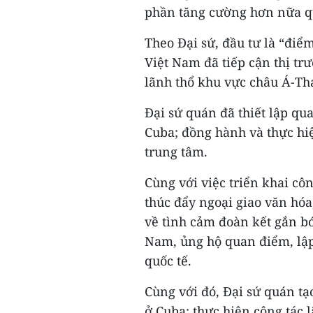
phần tăng cường hơn nữa q
Theo Đại sứ, đầu tư là “đi
Việt Nam đã tiếp cận thị trư
lãnh thổ khu vực châu Á-Th
Đại sứ quán đã thiết lập qu
Cuba; đồng hành và thực hi
trung tâm.
Cùng với việc triển khai côn
thúc đẩy ngoại giao văn hóa
về tình cảm đoàn kết gắn bó
Nam, ủng hộ quan điểm, lập
quốc tế.
Cùng với đó, Đại sứ quán tạ
ở Cuba; thực hiện công tác 