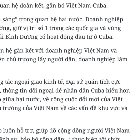
uan hệ đoàn kết, gắn bó Việt Nam-Cuba.
ểm sáng” trong quan hệ hai nước. Doanh nghiệp
ờng, giữ vị trí số 1 trong các quốc gia và vùng
ái Bình Dương có hoạt động đầu tư ở Cuba.
an hệ gắn kết với doanh nghiệp Việt Nam và
ện chủ trương lấy người dân, doanh nghiệp làm
g tác ngoại giao kinh tế, Đại sứ quán tích cực
, thông tin đối ngoại để nhân dân Cuba hiểu hơn
 giữa hai nước, về công cuộc đổi mới của Việt
 trường của Việt Nam về các vấn đề khu vực và
o luôn hỗ trợ, giúp đỡ cộng đồng người Việt Nam
lãnh sự, bảo hộ công dân…; thực hiện tốt chức