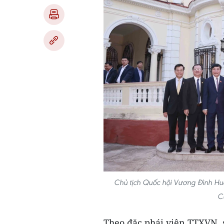
Chủ tịch Quốc hội Vương Đình Huệ
C
Theo đặc phái viên TTXVN, 