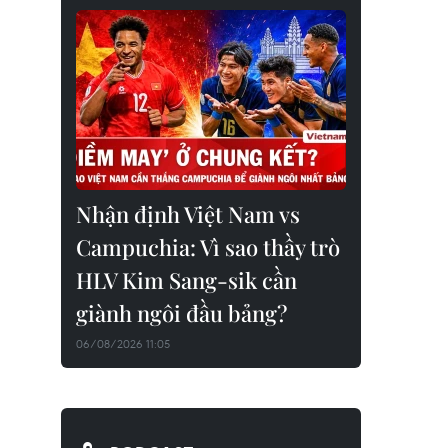
Nhận định Việt Nam vs
Campuchia: Vì sao thầy trò
HLV Kim Sang-sik cần
giành ngôi đầu bảng?
06/08/2026 11:05