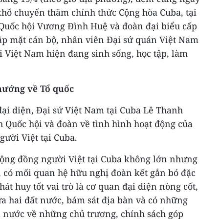
khổ chuyến thăm chính thức Cộng hòa Cuba, tại
 Quốc hội Vương Đình Huệ và đoàn đại biểu cấp
ặp mặt cán bộ, nhân viên Đại sứ quán Việt Nam
i Việt Nam hiện đang sinh sống, học tập, làm
hướng về Tổ quốc
ại diện, Đại sứ Việt Nam tại Cuba Lê Thanh
h Quốc hội và đoàn về tình hình hoạt động của
ười Việt tại Cuba.
ộng đồng người Việt tại Cuba không lớn nhưng
, có mối quan hệ hữu nghị đoàn kết gắn bó đặc
át huy tốt vai trò là cơ quan đại diện nòng cốt,
iữa hai đất nước, bám sát địa bàn và có những
à nước về những chủ trương, chính sách góp