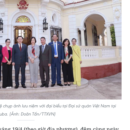
 chụp ảnh lưu niệm với đại biểu tại Đại sứ quán Việt Nam tại
uba. (Ảnh: Doãn Tấn/TTXVN)
sáng 19/4 (theo giờ địa phương), đêm cùng ngày