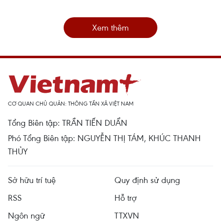
Xem thêm
CƠ QUAN CHỦ QUẢN: THÔNG TẤN XÃ VIỆT NAM
Tổng Biên tập: TRẦN TIẾN DUẨN
Phó Tổng Biên tập: NGUYỄN THỊ TÁM, KHÚC THANH
THỦY
Sở hữu trí tuệ
Quy định sử dụng
RSS
Hỗ trợ
Ngôn ngữ
TTXVN