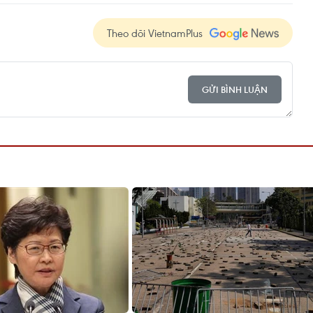
Theo dõi VietnamPlus
GỬI BÌNH LUẬN