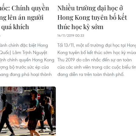
uốc: Chính quyền
Nhiều trường đại học ở
g lên án người
Hong Kong tuyên bố kết
h quá khích
thúc học kỳ sớm
6
14/11/2019 00:33
ành chính đặc biệt Hong
Tối 13/11, một số trường đại học tại Hon
Quốc) Lâm Trịnh Nguyệt
Kong tuyên bố kết thúc sớm học kỳ mùa
ịnh chính quyền Hong Kong
Thu 2019 do cân nhắc đến sự an toàn
ợng bộ trước sức ép của
của các sinh viên trong các cuộc biểu tì
thang đang phá hoại thành
đang diễn ra trên toàn thành phố.