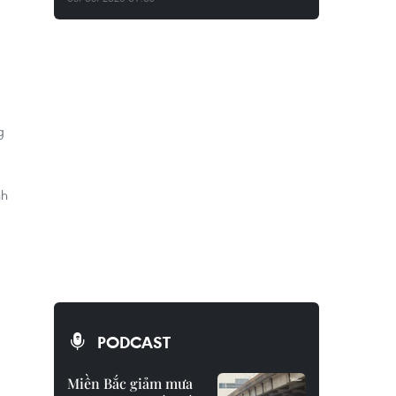
g
nh
PODCAST
Miền Bắc giảm mưa