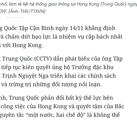
hố, làm tê liệt hệ thống giao thông tại Hong Kong (Trung Quốc) ngà
019. (Ảnh: THX/TTXVN)
ng Quốc Tập Cận Bình ngày 14/11 khẳng định
 và chấm dứt bạo lực là nhiệm vụ cấp bách nhất
i với Hong Kong.
 Trung Quốc (CCTV) dẫn phát biểu của ông Tập
 tiếp tục kiên quyết ủng hộ Trưởng đặc khu
rịnh Nguyệt Nga triển khai các chính sách
 và trừng trị những đối tượng nổi loạn.
, Trung Quốc phản đối bất kỳ thế lực bên
c công việc của Hong Kong và quyết tâm của Bắc
guyên tắc “một nước, hai chế độ” là không thể