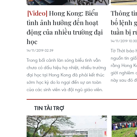
Hong Kong: Biểu
Thông ti
tình ảnh hưởng đến hoạt
bố lệnh 
động của nhiều trường đại
tuần bị r
học
14/11/2019 10:30
Tờ Thời báo
14/11/2019 02:39
nguồn tin giấ
Trong bối cảnh làn sóng biểu tình vẫn
rằng Hong Ko
chưa có dấu hiệu hạ nhiệt, nhiều trường
giới nghiêm c
đại học tại Hong Kong đã phải kết thúc
này sau đó đ
sớm học kỳ do lo ngại đến sự an toàn
của các sinh viên và đội ngũ giáo viên.