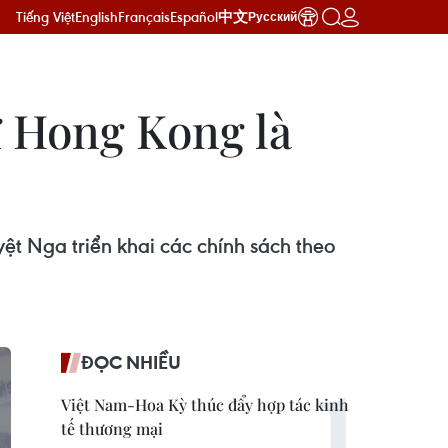
Tiếng Việt
English
Français
Español
中文
Русский
ự Hong Kong là
ệt Nga triển khai các chính sách theo
ĐỌC NHIỀU
Việt Nam-Hoa Kỳ thúc đẩy hợp tác kinh
tế thương mại