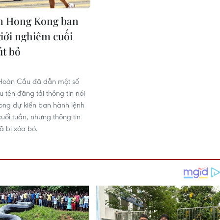
n Hong Kong ban
giới nghiêm cuối
út bỏ
 Hoàn Cầu đã dẫn một số
u tên đăng tải thông tin nói
ng dự kiến ban hành lệnh
uối tuần, nhưng thông tin
ã bị xóa bỏ.