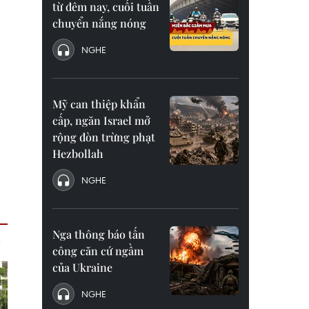
từ đêm nay, cuối tuần
chuyển nắng nóng
NGHE
Mỹ can thiệp khẩn
cấp, ngăn Israel mở
rộng đòn trừng phạt
Hezbollah
NGHE
Nga thông báo tấn
công căn cứ ngầm
của Ukraine
NGHE