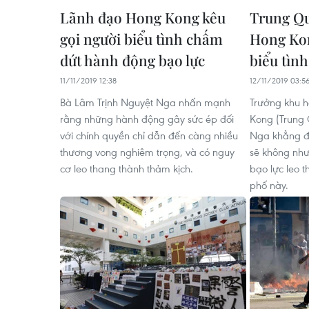
Lãnh đạo Hong Kong kêu
Trung Q
gọi người biểu tình chấm
Hong Kon
dứt hành động bạo lực
biểu tìn
11/11/2019 12:38
12/11/2019 03:5
Bà Lâm Trịnh Nguyệt Nga nhấn mạnh
Trưởng khu h
rằng những hành động gây sức ép đối
Kong (Trung 
với chính quyền chỉ dẫn đến càng nhiều
Nga khẳng đ
thương vong nghiêm trọng, và có nguy
sẽ không như
cơ leo thang thành thảm kịch.
bạo lực leo 
phố này.