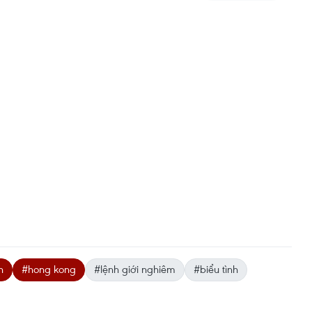
h
#hong kong
#lệnh giới nghiêm
#biểu tình