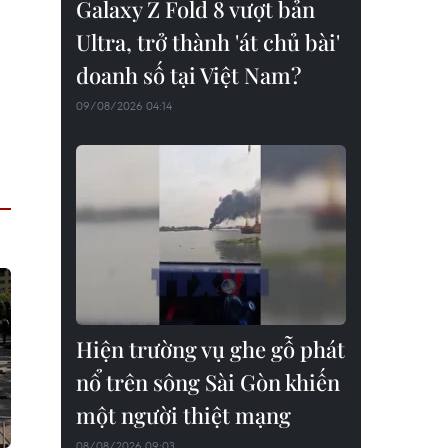
Galaxy Z Fold 8 vượt bản
Ultra, trở thành 'át chủ bài'
doanh số tại Việt Nam?
09/08/2026 04:14
Hiện trường vụ ghe gỗ phát
nổ trên sông Sài Gòn khiến
một người thiệt mạng
08/08/2026 09:03