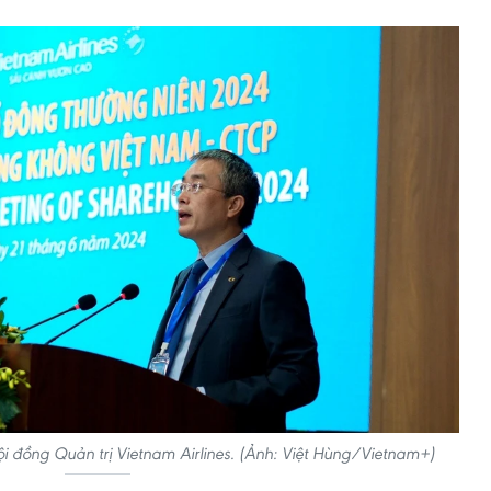
 đồng Quản trị Vietnam Airlines. (Ảnh: Việt Hùng/Vietnam+)