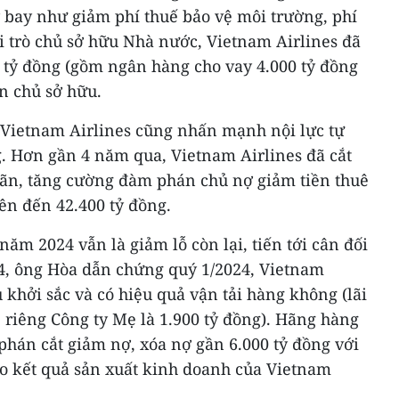
y bay như giảm phí thuế bảo vệ môi trường, phí
vai trò chủ sở hữu Nhà nước, Vietnam Airlines đã
0 tỷ đồng (gồm ngân hàng cho vay 4.000 tỷ đồng
n chủ sở hữu.
Vietnam Airlines cũng nhấn mạnh nội lực tự
g. Hơn gần 4 năm qua, Vietnam Airlines đã cắt
hoãn, tăng cường đàm phán chủ nợ giảm tiền thuê
lên đến 42.400 tỷ đồng.
năm 2024 vẫn là giảm lỗ còn lại, tiến tới cân đối
4, ông Hòa dẫn chứng quý 1/2024, Vietnam
 khởi sắc và có hiệu quả vận tải hàng không (lãi
, riêng Công ty Mẹ là 1.900 tỷ đồng). Hãng hàng
phán cắt giảm nợ, xóa nợ gần 6.000 tỷ đồng với
ào kết quả sản xuất kinh doanh của Vietnam