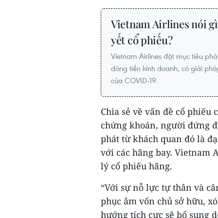
Vietnam Airlines nói g
yết cổ phiếu?
Vietnam Airlines đặt mục tiêu phải
dòng tiền kinh doanh, có giải ph
của COVID-19.
Chia sẻ về vấn đề cổ phiếu 
chứng khoán, người đứng đầ
phát từ khách quan đó là đại
với các hãng bay. Vietnam 
lý cổ phiếu hãng.
“Với sự nỗ lực tự thân và câ
phục âm vốn chủ sở hữu, xóa 
hướng tích cực sẽ bổ sung d