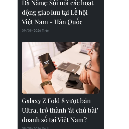
Đà Nẵng: Sôi nổi các hoạt
động giao lưu tại Lễ hội
Việt Nam - Hàn Quốc
09/08/2026 11:46
Galaxy Z Fold 8 vượt bản
Ultra, trở thành 'át chủ bài'
doanh số tại Việt Nam?
09/08/2026 04:14