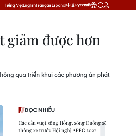
Tiếng Việt
English
Français
Español
中文
Русский
ắt giảm được hơn
thông qua triển khai các phương án phát
ĐỌC NHIỀU
Các cầu vượt sông Hồng, sông Đuống sẽ
thông xe trước Hội nghị APEC 2027