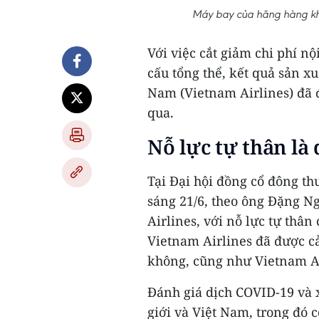
Máy bay của hãng hàng khô
Với việc cắt giảm chi phí nộ
cấu tổng thể, kết quả sản x
Nam (Vietnam Airlines) đã đ
qua.
Nỗ lực tự thân là
Tại Đại hội đồng cổ đông t
sáng 21/6, theo ông Đặng N
Airlines, với nỗ lực tự thâ
Vietnam Airlines đã được c
không, cũng như Vietnam Ai
Đánh giá dịch COVID-19 và 
giới và Việt Nam, trong đó 