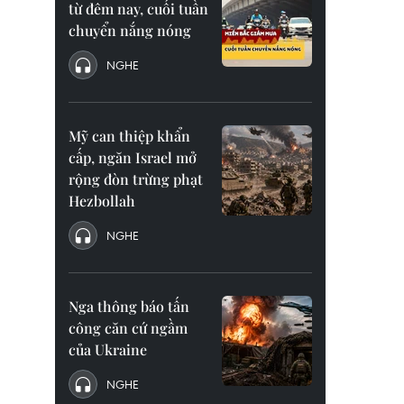
từ đêm nay, cuối tuần
chuyển nắng nóng
NGHE
Mỹ can thiệp khẩn
cấp, ngăn Israel mở
rộng đòn trừng phạt
Hezbollah
NGHE
Nga thông báo tấn
công căn cứ ngầm
của Ukraine
NGHE