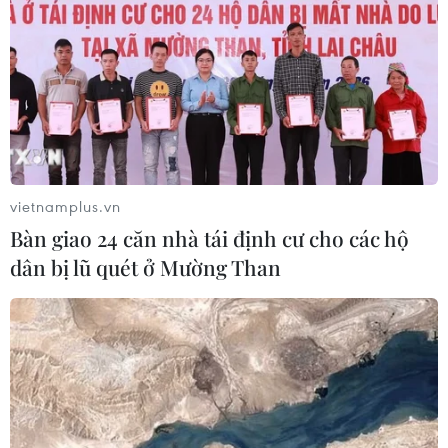
đồng đội
Hợp tác truyền thông giữa Viện Kiểm
sát Nhân dân Tối cao với TTXVN, Báo Nhân Dân
và VOV
vietnamplus.vn
Bàn giao 24 căn nhà tái định cư cho các hộ
100 năm Báo chí Cách mạng Việt Nam
dân bị lũ quét ở Mường Than
Báo chí Việt Nam trong kỷ
nguyên mới: Trung thành, sáng tạo, trách nhiệm
Báo chí Việt Nam - một thế kỷ phát triển và
đồng hành cùng dân tộc
Diễn đàn Tổng biên tập 2025: Báo chí cần làm
chủ công nghệ “Made in Việt Nam”