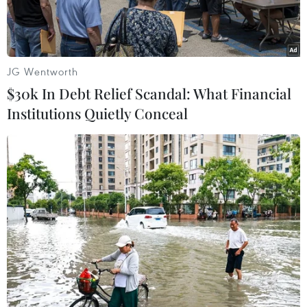
JG Wentworth
$30k In Debt Relief Scandal: What Financial
Institutions Quietly Conceal
Các đại biểu thực hiện nghi thức chính thức khởi động Chuyên
trang. (Ảnh: Minh Sơn/Vietnam+)
Nhân dịp kỷ niệm 100 năm Ngày Báo chí Cách
mạng Việt Nam (21/6/1925-21/6/2025), sáng 20/6,
Thông tấn xã Việt Nam (TTXVN) đã ra mắt