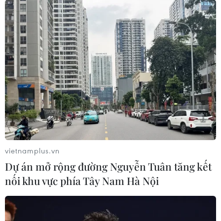
(TTXVN/Vietnam+)
vietnamplus.vn
Dự án mở rộng đường Nguyễn Tuân tăng kết
nối khu vực phía Tây Nam Hà Nội
#Thông tấn xã Việt Nam
#Thông tin Đa phương tiện
#Ngày Báo chí Cách mạng Việt Nam