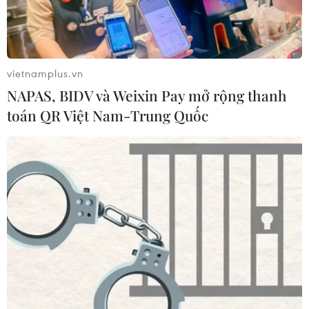
vietnamplus.vn
NAPAS, BIDV và Weixin Pay mở rộng thanh
toán QR Việt Nam-Trung Quốc
Thông tấn xã Việt Nam ra mắt
chính thức Chuyên trang Thông tin Đa
phương tiện
20/06/2025 04:23
Lễ ra mắt Chuyên trang Thông tin Đa phương tiện của
TTXVN là một tuyên bố về tinh thần sẵn sàng đổi mới, là
lời khẳng định về trách nhiệm của người làm báo trước
yêu cầu của thời đại số.