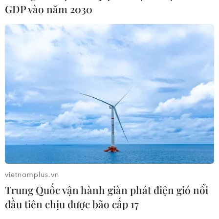
GDP vào năm 2030
Bình Dương
20/06/2025 00:38
Từ ngày 18-21/6, Đại hội đồng Tổ chức các hãng thông
tấn châu Á-Thái Bình Dương (OANA) lần thứ 19 diễn ra
tại thành phố Saint Petersburg, Liên bang Nga.
vietnamplus.vn
Trung Quốc vận hành giàn phát điện gió nổi
đầu tiên chịu được bão cấp 17