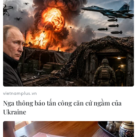
Còn theo Giám đốc VNA Media Lê Xuân Thành,
chuyên trang này không chỉ là dừng lại ở việc
truyền tải thông tin mà còn là biểu tượng của
cam kết đổi mới - đổi mới tư duy làm báo, đổi
mới mô hình truyền thông và cách lan tỏa thông
tin.
Trong bối cảnh công chúng đang thay đổi cách
đón nhận thông tin, nếu muốn tiếp tục là
"người dẫn đường tin cậy," báo chí phải bước ra
khỏi lối mòn, phải chuyển đổi, sáng tạo và làm
vietnamplus.vn
chủ công nghệ.
Nga thông báo tấn công căn cứ ngầm của
Ukraine