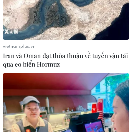
Lời cảm ơn của Hội Nhà báo Việt Nam nhân
dịp 100 năm Ngày Báo chí Cách mạng
Dùng công nghệ làm đòn bẩy để tiếp cận công
chúng
vietnamplus.vn
Iran và Oman đạt thỏa thuận về tuyến vận tải
qua eo biển Hormuz
TIN LIÊN QUAN