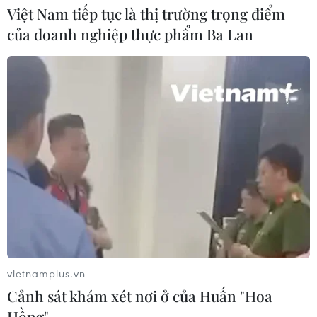
Việt Nam tiếp tục là thị trường trọng điểm
Nhịp cầu báo chí, lý luận Việt Nam-
của doanh nghiệp thực phẩm Ba Lan
Anh
01/08/2026 15:47
Niềm tin - nền tảng của đồng thuận
xã hội
01/08/2026 00:27
Quy định mới trong Luật Báo chí: Mở
rộng không gian phát triển cho báo
chí
vietnamplus.vn
31/07/2026 09:28
Cảnh sát khám xét nơi ở của Huấn "Hoa
Hồng"