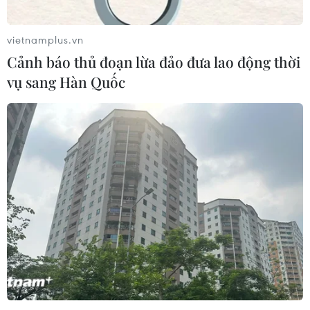
vietnamplus.vn
Cảnh báo thủ đoạn lừa đảo đưa lao động thời
vụ sang Hàn Quốc
Thông tấn xã Việt Nam góp phần viết nên
trang sử vẻ vang của Báo chí
20/06/2025 01:28
Trong hành trình 100 năm báo chí cách mạng, TTXVN là
một trong những lực lượng xung kích, đóng vai trò then