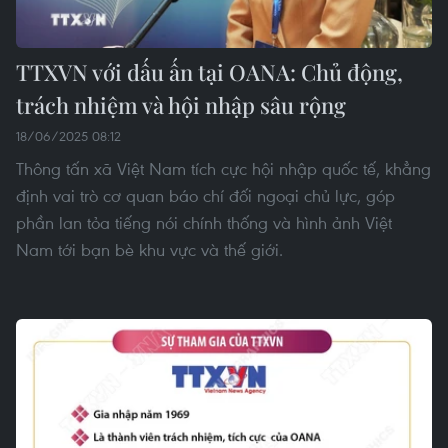
TTXVN với dấu ấn tại OANA: Chủ động,
trách nhiệm và hội nhập sâu rộng
18/06/2025 08:12
Thông tấn xã Việt Nam tích cực hội nhập quốc tế, khẳng
định vai trò cơ quan báo chí đối ngoại chủ lực, góp
phần lan tỏa tiếng nói chính thống và hình ảnh Việt
Nam tới bạn bè khu vực và thế giới.