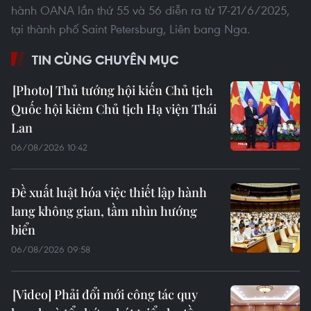
hành OANA lần thứ 55 và 56 diễn ra từ 17-21/6/2025,
tại thành phố Saint Petersburg, Liên bang Nga.
TIN CÙNG CHUYÊN MỤC
Thủ tướng hội kiến Chủ tịch
Quốc hội kiêm Chủ tịch Hạ viện Thái
Lan
06/08/2026 10:42
Đề xuất luật hóa việc thiết lập hành
lang không gian, tầm nhìn hướng
biển
06/08/2026 09:58
Phải đổi mới công tác quy