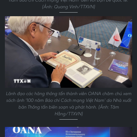
(Ảnh: Quang Vinh/TTXVN)
Lãnh đạo các hãng thông tấn thành viên OANA chăm chú xem
sách ảnh '100 năm Báo chí Cách mạng Việt Nam' do Nhà xuất
bản Thông tấn biên soạn và phát hành. (Ảnh: Tâm
Hằng/TTXVN)