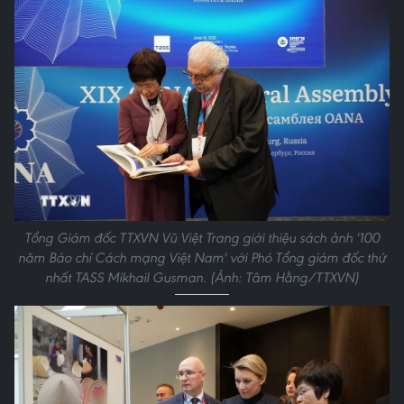
Tổng Giám đốc TTXVN Vũ Việt Trang giới thiệu sách ảnh '100
năm Báo chí Cách mạng Việt Nam' với Phó Tổng giám đốc thứ
nhất TASS Mikhail Gusman. (Ảnh: Tâm Hằng/TTXVN)