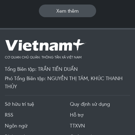
Xem thêm
CƠ QUAN CHỦ QUẢN: THÔNG TẤN XÃ VIỆT NAM
Tổng Biên tập: TRẦN TIẾN DUẨN
Phó Tổng Biên tập: NGUYỄN THỊ TÁM, KHÚC THANH
THỦY
Sở hữu trí tuệ
Quy định sử dụng
RSS
Hỗ trợ
Ngôn ngữ
TTXVN