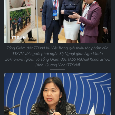
Tổng Giám đốc TTXVN Vũ Việt Trang giới thiệu tác phẩm của
TTXVN với người phát ngôn Bộ Ngoại giao Nga Maria
Zakharova (giữa) và Tổng Giám đốc TASS Mikhail Kondrashov.
(Ảnh: Quang Vinh/TTXVN)