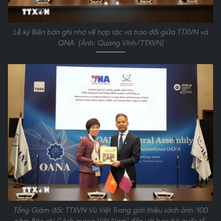
Lễ ký Biên bản ghi nhớ về hợp tác và trao đổi giữa TTXVN và
QNA. (Ảnh: Quang Vinh/TTXVN)
Tổng Giám đốc TTXVN Vũ Việt Trang giới thiệu sách ảnh '100
năm Báo chí Cách mạng Việt Nam' đến với bạn bè quốc tế.