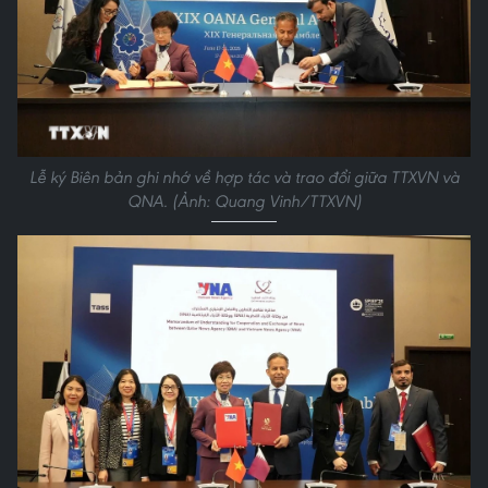
Lễ ký Biên bản ghi nhớ về hợp tác và trao đổi giữa TTXVN và
QNA. (Ảnh: Quang Vinh/TTXVN)