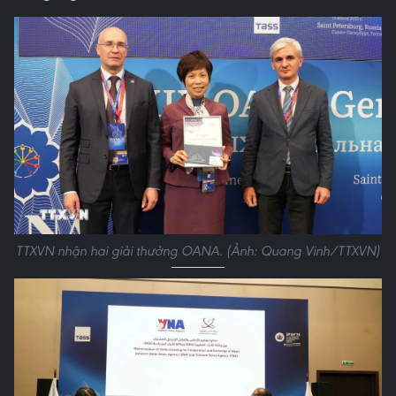
TTXVN nhận hai giải thưởng OANA. (Ảnh: Quang Vinh/TTXVN)