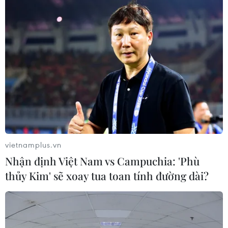
#Huy chương Vàng Cử tạ thế giới
#Vận động viên Hoàng Thị Duyên
#Đội tuyển Cử tạ Việt Nam
Lào Cai
Theo dõi VietnamPlus
vietnamplus.vn
Nhận định Việt Nam vs Campuchia: 'Phù
thủy Kim' sẽ xoay tua toan tính đường dài?
TIN LIÊN QUAN