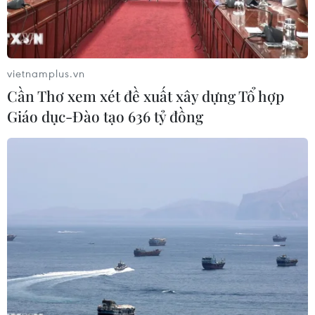
2020.
vietnamplus.vn
Cần Thơ xem xét đề xuất xây dựng Tổ hợp
Giáo dục-Đào tạo 636 tỷ đồng
Vận động viên Hoàng Thị Duyên đóng góp 3/10 huy chương
vàng cho đội tại World Cup Cử tạ thế giới 2020. (Ảnh: Trần
Xuân Giáp/TTXVN)
"Thật ra, ở Lào Cai không thiếu những vận động