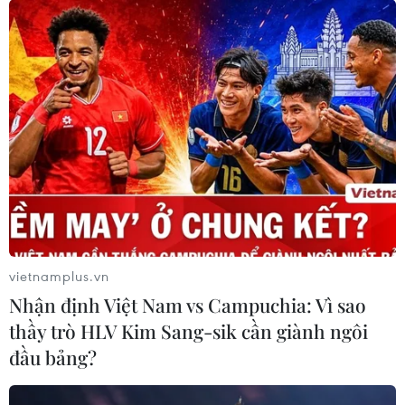
cho nền thể thao nước nhà./.
(TTXVN/Vietnam+)
vietnamplus.vn
Nhận định Việt Nam vs Campuchia: Vì sao
thầy trò HLV Kim Sang-sik cần giành ngôi
đầu bảng?
#Lào Cai
#Dân tộc Giáy