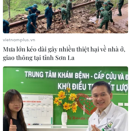
Nam hai tấm huy chương Vàng SEA Games 30 trong
ngày thi đấu 3/12.
vietnamplus.vn
Mưa lớn kéo dài gây nhiều thiệt hại về nhà ở,
giao thông tại tỉnh Sơn La
Trao thưởng cho các VĐV điền kinh đạt
thành tích cao tại SEA Games 30