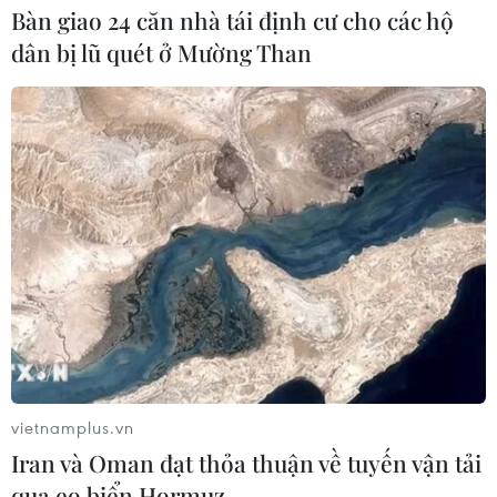
Bàn giao 24 căn nhà tái định cư cho các hộ
dân bị lũ quét ở Mường Than
Giải vô địch Cử tạ trẻ quốc gia quy tụ 144
vận động viên tham gia
14/07/2020 04:54
Giải vô địch Cử tạ trẻ quốc gia năm 2020 là dịp tìm
kiếm, tuyển chọn các gương mặt vận động viên xuất
sắc, đạt thành tích cao tập trung cho Đội tuyển trẻ, Đội
tuyển Quốc gia.
vietnamplus.vn
Iran và Oman đạt thỏa thuận về tuyến vận tải
qua eo biển Hormuz