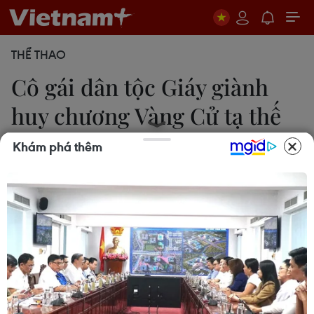
THỂ THAO
Cô gái dân tộc Giáy giành
huy chương Vàng Cử tạ thế
giới
Khám phá thêm
Hương Thu
20/10/2020 08:26
Thành tích quốc tế đáng nể mà Hoàng Thị Duyên,
cô gái dân tộc Giáy đạt được chính là cú hat-trick
huy chương Vàng lịch sử cho đội tuyển cử tạ nữ
Việt Nam tại cuộc thi Cúp Cử tạ thế giới Roma