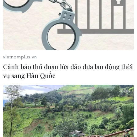
vietnamplus.vn
Cảnh báo thủ đoạn lừa đảo đưa lao động thời
vụ sang Hàn Quốc
Đoàn Việt Nam giành thêm 2 HCV ở môn
Cử tạ và Đấu kiếm
03/12/2019 10:40
Phạm Thị Hồng Thanh (Cử tạ) và Vũ Thành An (Đấu
kiếm) đã liên tiếp mang về thêm cho đoàn Thể thao Việt