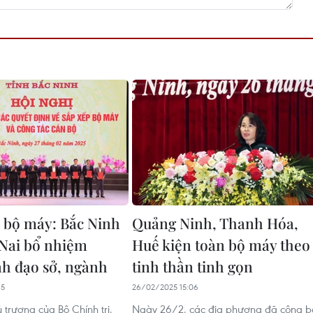
 bộ máy: Bắc Ninh
Quảng Ninh, Thanh Hóa,
Nai bổ nhiệm
Huế kiện toàn bộ máy theo
nh đạo sở, ngành
tinh thần tinh gọn
35
26/02/2025 15:06
 trương của Bộ Chính trị,
Ngày 26/2, các địa phương đã công b