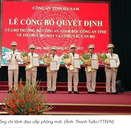
ồng chí lãnh đạo cấp phòng mới. (Ảnh: Thanh Tuấn/TTXVN)