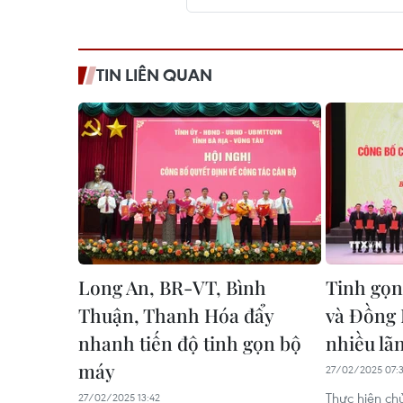
TIN LIÊN QUAN
Long An, BR-VT, Bình
Tinh gọn
Thuận, Thanh Hóa đẩy
và Đồng 
nhanh tiến độ tinh gọn bộ
nhiều lã
máy
27/02/2025 07:
Thực hiện chủ
27/02/2025 13:42