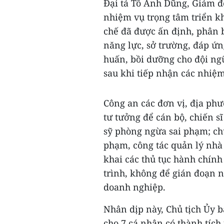
Đại tá Tô Anh Dũng, Giám 
nhiệm vụ trọng tâm triển kh
chế đã được ấn định, phân b
năng lực, sở trường, đáp ứn
huấn, bồi dưỡng cho đội ng
sau khi tiếp nhận các nhiệ
Công an các đơn vị, địa phươ
tư tưởng để cán bộ, chiến s
sỹ phòng ngừa sai phạm; chú
phạm, công tác quản lý nhà 
khai các thủ tục hành chính
trình, không để gián đoạn n
doanh nghiệp.
Nhân dịp này, Chủ tịch Ủy
cho 7 cá nhân có thành tích 