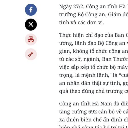
Ngày 27/2, Công an tỉnh Hà
trưởng Bộ Công an, Giám đố
tỉnh và các đơn vị.
Thực hiện chỉ đạo của Ban
ương, lãnh đạo Bộ Công an v
gian, không tổ chức công a
từ các sở, ngành, Ban Thườ
việc sắp xếp tổ chức bộ máy
trọng, là mệnh lệnh," là “c
an nhân dân thật sự tinh, g
quả theo đúng chủ trương c
Công an tỉnh Hà Nam đã điều
tăng cường 692 cán bộ về c
xã (hiện biên chế ấn định c
biên chế công tác bố trí tại