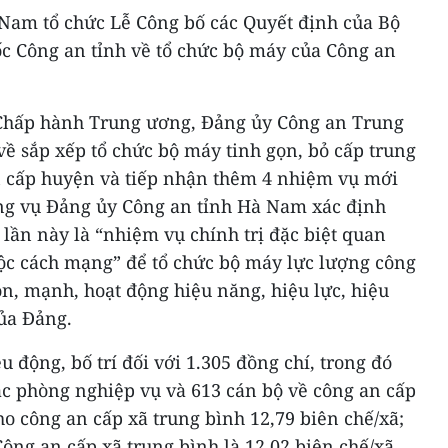
 Nam tổ chức Lễ Công bố các Quyết định của Bộ
c Công an tỉnh về tổ chức bộ máy của Công an
 Chấp hành Trung ương, Đảng ủy Công an Trung
ề sắp xếp tổ chức bộ máy tinh gọn, bỏ cấp trung
n cấp huyện và tiếp nhận thêm 4 nhiệm vụ mới
ng vụ Đảng ủy Công an tỉnh Hà Nam xác định
 lần này là “nhiệm vụ chính trị đặc biệt quan
uộc cách mạng” để tổ chức bộ máy lực lượng công
ọn, mạnh, hoạt động hiệu năng, hiệu lực, hiệu
ủa Đảng.
 động, bố trí đối với 1.305 đồng chí, trong đó
ác phòng nghiệp vụ và 613 cán bộ về công an cấp
ho công an cấp xã trung bình 12,79 biên chế/xã;
 Công an cấp xã trung bình là 12,02 biên chế/xã,