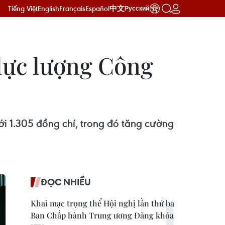
Tiếng Việt
English
Français
Español
中文
Русский
lực lượng Công
ới 1.305 đồng chí, trong đó tăng cường
ĐỌC NHIỀU
Khai mạc trọng thể Hội nghị lần thứ ba
Ban Chấp hành Trung ương Đảng khóa