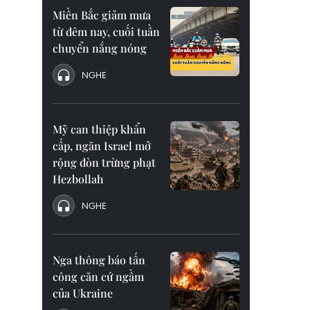
Miền Bắc giảm mưa
từ đêm nay, cuối tuần
chuyển nắng nóng
NGHE
Mỹ can thiệp khẩn
cấp, ngăn Israel mở
rộng đòn trừng phạt
Hezbollah
NGHE
Nga thông báo tấn
công căn cứ ngầm
của Ukraine