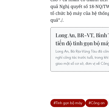
quả Nghị quyết số 18-NQ/TW 
tổ chức bộ máy của hệ thống 
quả”./.
Long An, BR-VT, Bình
tiến độ tinh gọn bộ má
Long An, Bà Rịa-Vũng Tàu đã côn
nghỉ công tác trước tuổi, trong k
giao một số cơ sở, đơn vị về Công
#Tinh gọn bộ máy
#Công an