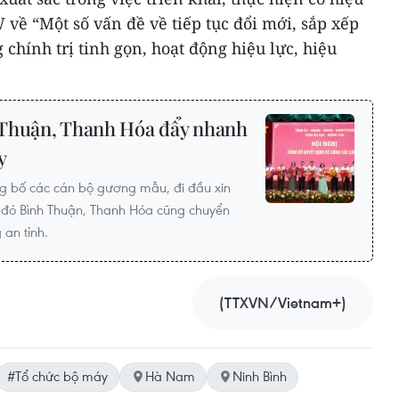
về “Một số vấn đề về tiếp tục đổi mới, sắp xếp
chính trị tinh gọn, hoạt động hiệu lực, hiệu
 Thuận, Thanh Hóa đẩy nhanh
y
g bố các cán bộ gương mẫu, đi đầu xin
hi đó Bình Thuận, Thanh Hóa cũng chuyển
 an tỉnh.
(TTXVN/Vietnam+)
#Tổ chức bộ máy
Hà Nam
Ninh Bình