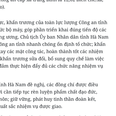
o).
ực, khẩn trương của toàn lực lượng Công an tỉnh
hức bộ máy, góp phần triển khai đúng tiến độ các
ung ương, Chủ tịch Ủy ban Nhân dân tỉnh Hà Nam
ông an tỉnh nhanh chóng ổn định tổ chức; khẩn
gay các mặt công tác, hoàn thành tốt các nhiệm
 khẩn trương sửa đổi, bổ sung quy chế làm việc
 đảm thực hiện đẩy đủ các chức năng nhiệm vụ
ỉnh Hà Nam đề nghị, các đồng chí được điều
i cần tiếp tục rèn luyện phẩm chất đạo đức,
ôn; giữ vững, phát huy tinh thần đoàn kết,
ất sắc nhiệm vụ được giao.