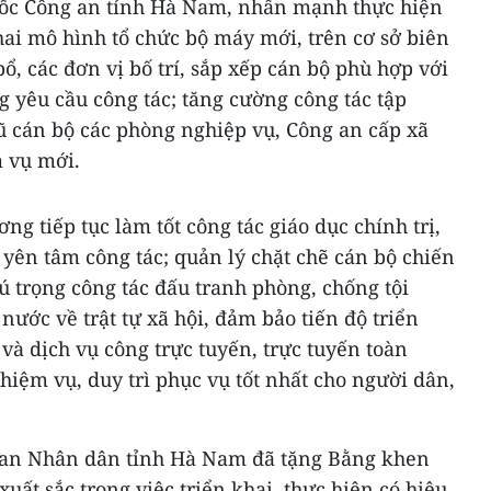
đốc Công an tỉnh Hà Nam, nhấn mạnh thực hiện
ai mô hình tổ chức bộ máy mới, trên cơ sở biên
ổ, các đơn vị bố trí, sắp xếp cán bộ phù hợp với
g yêu cầu công tác; tăng cường công tác tập
ũ cán bộ các phòng nghiệp vụ, Công an cấp xã
m vụ mới.
ng tiếp tục làm tốt công tác giáo dục chính trị,
ĩ yên tâm công tác; quản lý chặt chẽ cán bộ chiến
 trọng công tác đấu tranh phòng, chống tội
nước về trật tự xã hội, đảm bảo tiến độ triển
 và dịch vụ công trực tuyến, trực tuyến toàn
hiệm vụ, duy trì phục vụ tốt nhất cho người dân,
 ban Nhân dân tỉnh Hà Nam đã tặng Bằng khen
xuất sắc trong việc triển khai, thực hiện có hiệu