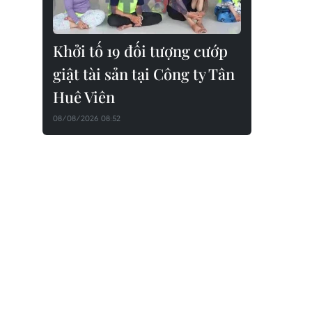
Khởi tố 19 đối tượng cướp
giật tài sản tại Công ty Tân
Huê Viên
08/08/2026 08:52