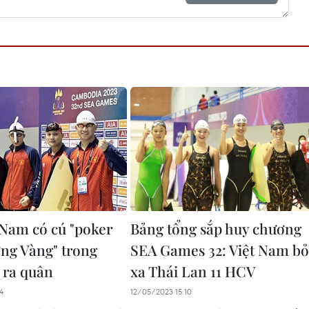
 Nam có cú "poker
Bảng tổng sắp huy chương
ng Vàng" trong
SEA Games 32: Việt Nam bỏ
 ra quân
xa Thái Lan 11 HCV
4
12/05/2023 15:10