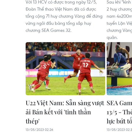
Với 13 HCV có được trong ngày 12/5,
Sau khi "kình
Đoàn Thể thao Việt Nam đã có được
2 huy chương
tổng cộng 71 huy chương Vàng để đứng
nam 4x200m 
vững ngôi đầu bảng tổng sắp huy
tuyển Lặn Vi
chương SEA Games 32.
chương Vàng
quân.
U22 Việt Nam: Sẵn sàng vượt
SEA Game
ải Bán kết với 'tinh thần
13/5 - T
thép'
lực bứt t
13/05/2023 02:26
13/05/2023 02: