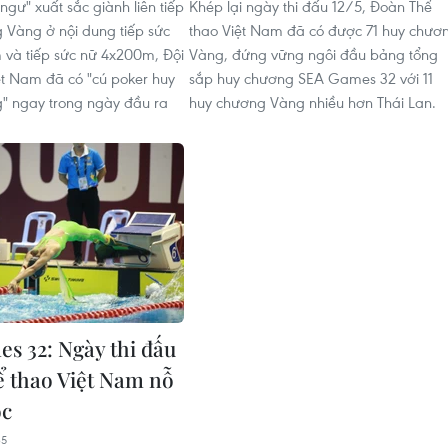
 ngư" xuất sắc giành liên tiếp
Khép lại ngày thi đấu 12/5, Đoàn Thể
 Vàng ở nội dung tiếp sức
thao Việt Nam đã có được 71 huy chươ
và tiếp sức nữ 4x200m, Đội
Vàng, đứng vững ngôi đầu bảng tổng
ệt Nam đã có "cú poker huy
sắp huy chương SEA Games 32 với 11
" ngay trong ngày đầu ra
huy chương Vàng nhiều hơn Thái Lan.
s 32: Ngày thi đấu
hể thao Việt Nam nỗ
ốc
35