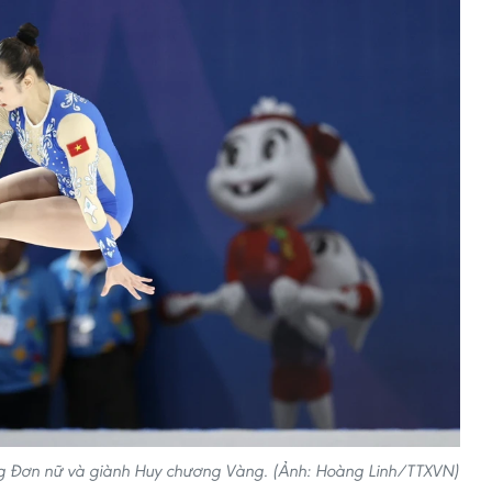
ung Đơn nữ và giành Huy chương Vàng. (Ảnh: Hoàng Linh/TTXVN)