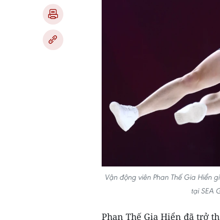
Vận động viên Phan Thế Gia Hiển g
tại SEA 
Phan Thế Gia Hiển đã trở t