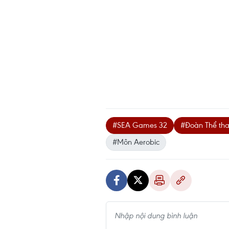
#SEA Games 32
#Đoàn Thể th
#Môn Aerobic