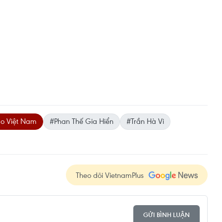
ao Việt Nam
#Phan Thế Gia Hiển
#Trần Hà Vi
Theo dõi VietnamPlus
GỬI BÌNH LUẬN