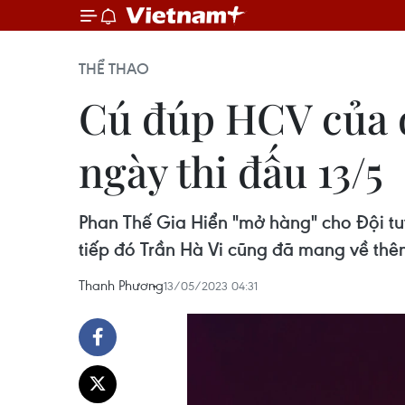
THỂ THAO
Cú đúp HCV của đ
ngày thi đấu 13/5
Phan Thế Gia Hiển "mở hàng" cho Đội t
tiếp đó Trần Hà Vi cũng đã mang về th
Thanh Phương
13/05/2023 04:31