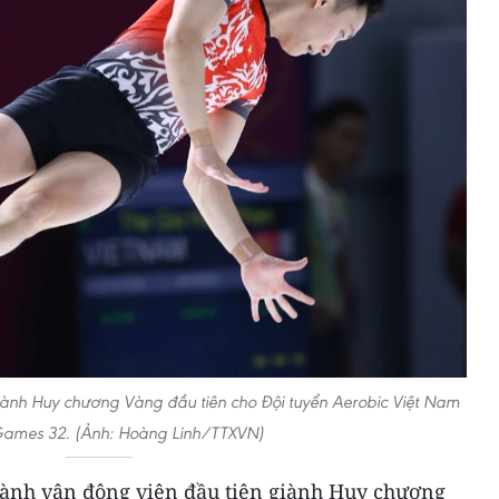
iành Huy chương Vàng đầu tiên cho Đội tuyển Aerobic Việt Nam
Games 32. (Ảnh: Hoàng Linh/TTXVN)
hành vận động viên đầu tiên giành Huy chương