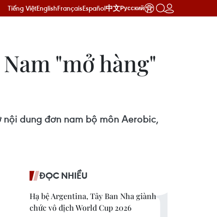
Tiếng Việt
English
Français
Español
中文
Русский
t Nam "mở hàng"
ở nội dung đơn nam bộ môn Aerobic,
ĐỌC NHIỀU
Hạ bệ Argentina, Tây Ban Nha giành
chức vô địch World Cup 2026