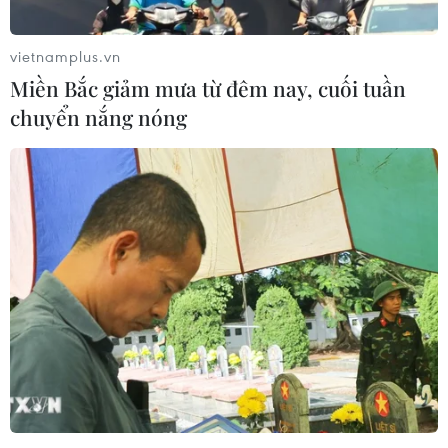
Tôn vinh 19 tập thể, cá nhân là tấm gương
thi đua làm theo lời Bác
vietnamplus.vn
07/07/2019 06:00
Miền Bắc giảm mưa từ đêm nay, cuối tuần
Chương trình Vinh quang Việt Nam năm 2019 đã tôn
chuyển nắng nóng
vinh 19 tập thể, cá nhân là tấm gương người tốt, việc tốt,
điển hình trong thực hiện và làm theo tư tưởng, tấm
gương, đạo đức, phong cách Hồ Chí Minh