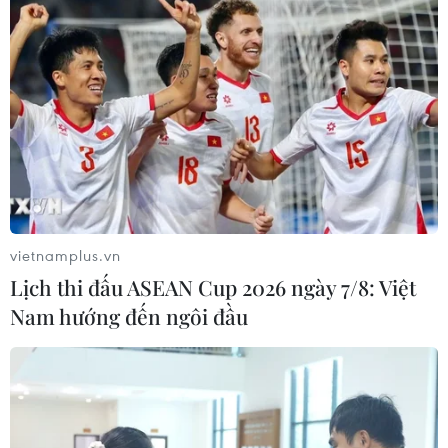
đối ngoại và công tác xây dựng Đảng
vietnamplus.vn
Lịch thi đấu ASEAN Cup 2026 ngày 7/8: Việt
Nam hướng đến ngôi đầu
Những cách làm hiệu quả trong việc học
tập, làm theo Bác Hồ
20/08/2019 12:09