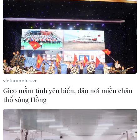
Kế hoạch hành động phòng, chống
bão, lũ, thiên tai cực đoan và biến đổi
khí hậu
06/08/2026 23:00
An Giang: Cháy lớn ở khu dân cư
khiến 5 căn nhà bị hư hại
06/08/2026 16:12
vietnamplus.vn
Gieo mầm tình yêu biển, đảo nơi miền châu
thổ sông Hồng
Xem thêm