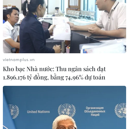
Các đại biểu tham dự Hội nghị toàn quốc sơ kết ba
năm thực hiện Chỉ thị số 05 về đẩy mạnh học tập và
làm theo tư tưởng, đạo đức, phong cách Hồ Chí Minh
đã chia sẻ những cách làm hiệu quả.
vietnamplus.vn
Kho bạc Nhà nước: Thu ngân sách đạt
1.896.176 tỷ đồng, bằng 74,96% dự toán