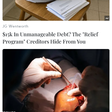
JG Wentworth
$15k In Unmanageable Debt? The "Relief
Program" Creditors Hide From You
Năm 2019 đánh dấu chặng đường 50 năm toàn Đảng, toàn
dân, toàn quân thực hiện Di chúc của Chủ tịch Hồ Chí Minh.
(Ảnh: Tư liệu TTXVN)
Ngày 17/9, Thành ủy Đà Nẵng tổ chức sơ kết ba
năm thực hiện Chỉ thị số 05-CT/TW của Bộ Chính