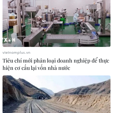
CƠ QUAN CHỦ QUẢN: THÔNG TẤN XÃ VIỆT NAM
Tổng Biên tập: TRẦN TIẾN DUẨN
Phó Tổng Biên tập: NGUYỄN THỊ TÁM, KHÚC THANH
THỦY
Sở hữu trí tuệ
Quy định sử dụng
vietnamplus.vn
RSS
Hỗ trợ
Tiêu chí mới phân loại doanh nghiệp để thực
Ngôn ngữ
TTXVN
hiện cơ cấu lại vốn nhà nước
Dịch vụ tin
Quảng cáo
Liên hệ
Giấy phép số: 1374/GP-BTTTT do Bộ Thông tin và Truyền thông
cấp ngày 11/9/2008.