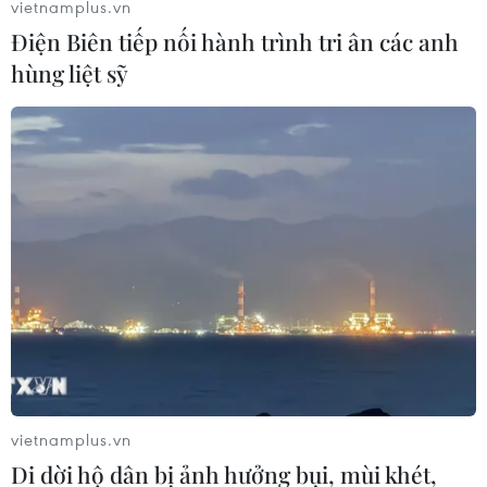
vietnamplus.vn
Điện Biên tiếp nối hành trình tri ân các anh
hùng liệt sỹ
Giao lưu điển hình toàn quốc trong học
tập, làm theo Bác Hồ
19/08/2019 04:57
Theo Thủ tướng, học tập và làm theo tư tưởng, đạo đức,
phong cách của Bác là nhiệm vụ quan trọng, thường
xuyên, lâu dài của các tổ chức đảng, các cấp chính
quyền, tổ chức chính trị-xã hội, Đảng viên.
vietnamplus.vn
Di dời hộ dân bị ảnh hưởng bụi, mùi khét,