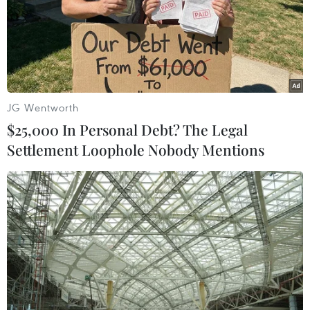
TIN LIÊN QUAN
JG Wentworth
$25,000 In Personal Debt? The Legal
Settlement Loophole Nobody Mentions
Học và làm theo Bác để xứng đáng được
đứng trong hàng ngũ của Đảng
13/05/2019 12:02