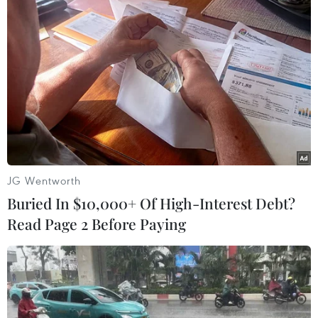
Chí Minh, tăng cường kỷ luật, kỷ cương xây
dựng đội ngũ cán bộ, công chức, viên chức đáp
ứng yêu cầu xây dựng và phát triển thành phố
Đà Nẵng trong tình hình mới”…
Nhân dịp này, thành phố Đà Nẵng tuyên dương,
khen thưởng tám tập thể, sáu cá nhân có thành
tích xuất sắc trong thực hiện Chỉ thị 05 trên địa
bàn thành phố giai đoạn 2016-2019./.
JG Wentworth
(TTXVN/Vietnam+)
Buried In $10,000+ Of High-Interest Debt?
Read Page 2 Before Paying