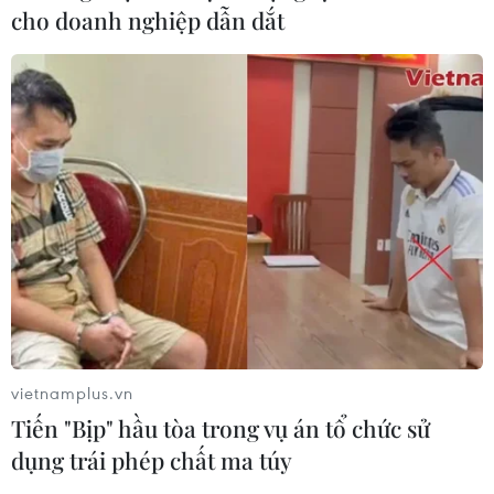
cho doanh nghiệp dẫn dắt
vietnamplus.vn
Tiến "Bịp" hầu tòa trong vụ án tổ chức sử
TIN CÙNG CHUYÊN MỤC
dụng trái phép chất ma túy