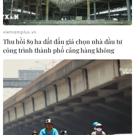
Chiều 13/5, Đảng ủy TTXVN tổ chức cho cán bộ, đảng
viên tham quan, học tập và tổ chức phát Thẻ đảng viên
đợt 19/5/2019, tại Khu Di tích.
vietnamplus.vn
Thu hồi 89 ha đất đấu giá chọn nhà đầu tư
công trình thành phố cảng hàng không