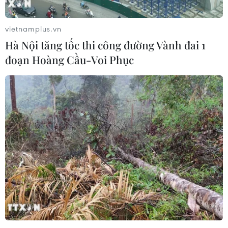
Bất chấp thảm kịch ở Essex và coi đó là "chuyện hên
xui," những kẻ buôn người vào Anh vẫn đang thản
vietnamplus.vn
nhiên chuẩn bị cho những phi vụ sắp tới.
Hà Nội tăng tốc thi công đường Vành đai 1
đoạn Hoàng Cầu-Voi Phục
Hy vọng đổi đời, nhiều người bỏ mạng xứ