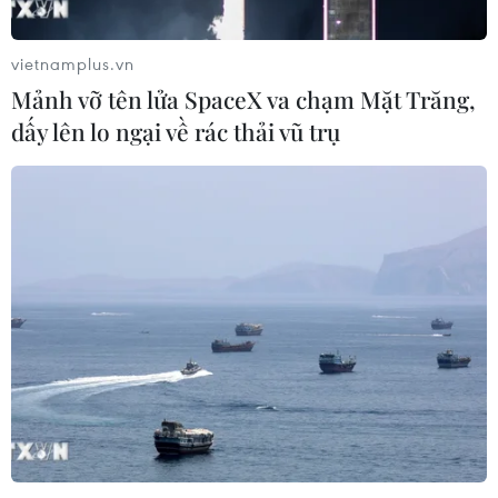
vietnamplus.vn
TIN CÙNG CHUYÊN MỤC
Mảnh vỡ tên lửa SpaceX va chạm Mặt Trăng,
Vụ chuyên Tuyên Quang: Thu hồi,
dấy lên lo ngại về rác thải vũ trụ
hủy bỏ giấy chứng nhận kết quả thi
đã cấp
06/08/2026 13:55
Khuyến khích các cơ sở giáo dục đại
học cạnh tranh bằng chất lượng
06/08/2026 13:41
Cần Thơ xem xét đề xuất xây dựng Tổ
hợp Giáo dục-Đào tạo 636 tỷ đồng