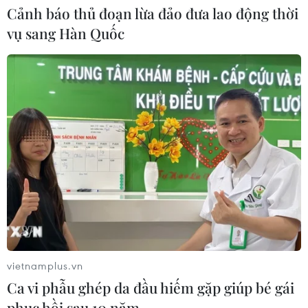
Cảnh báo thủ đoạn lừa đảo đưa lao động thời
vụ sang Hàn Quốc
CƠ QUAN CHỦ QUẢN: THÔNG TẤN XÃ VIỆT NAM
Tổng Biên tập: TRẦN TIẾN DUẨN
Phó Tổng Biên tập: NGUYỄN THỊ TÁM, KHÚC THANH
THỦY
Sở hữu trí tuệ
Quy định sử dụng
RSS
Hỗ trợ
Ngôn ngữ
TTXVN
Dịch vụ tin
Quảng cáo
vietnamplus.vn
Liên hệ
Ca vi phẫu ghép da đầu hiếm gặp giúp bé gái
phục hồi sau 10 năm