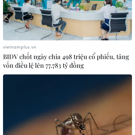
vietnamplus.vn
BIDV chốt ngày chia 498 triệu cổ phiếu, tăng
vốn điều lệ lên 77.783 tỷ đồng
Bộ trưởng Tô Lâm trả lời về vụ 39 người
chết trong container tại Anh
29/10/2019 10:05
Bộ trưởng Tô Lâm cho biết hiện đoàn công tác của Bộ
Công an đang chuẩn bị sang Anh, chờ sự phối hợp
phía Anh. Phía bạn trả lời thì cán bộ của Việt Nam sẽ
lên đường ngay.