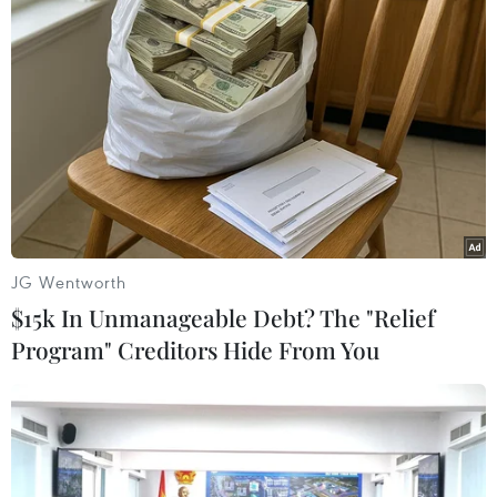
#Bất hợp pháp
Anh
Theo dõi VietnamPlus
JG Wentworth
TIN LIÊN QUAN
$15k In Unmanageable Debt? The "Relief
Program" Creditors Hide From You