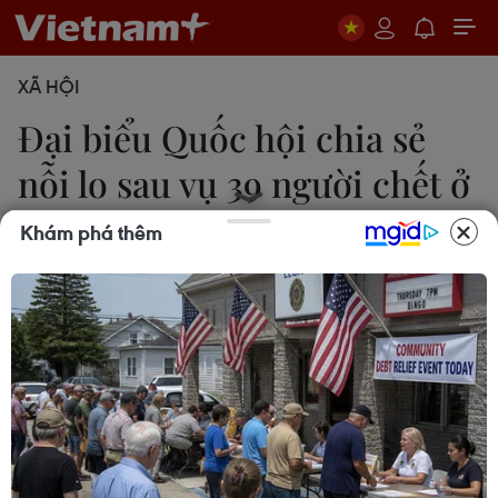
XÃ HỘI
Đại biểu Quốc hội chia sẻ
nỗi lo sau vụ 39 người chết ở
Anh
Khám phá thêm
Nhóm PV
31/10/2019 08:45
Theo đại biểu Dương Trung Quốc, tình trạng buôn
bán người đội lốt lao động ngoài luồng đã có từ
lâu, nhưng qua vụ việc 39 người bị chết xảy ra ở
Anh mới rộ lên chuyện "mất bò mới lo làm