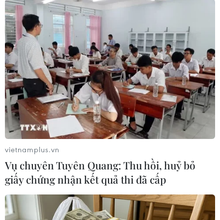
(Vietnam+)
vietnamplus.vn
Vụ chuyên Tuyên Quang: Thu hồi, huỷ bỏ
giấy chứng nhận kết quả thi đã cấp
#Đại biểu Quốc hội
#Người lao động bị chết
#Tổ chức buôn người
#Lao động ngoài luồng