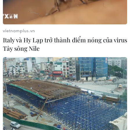
vietnamplus.vn
Italy và Hy Lạp trở thành điểm nóng của virus
Tây sông Nile
Thảm kịch nhập cư trái phép và sự vô cảm
của những kẻ buôn người
30/10/2019 09:12