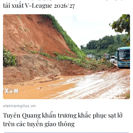
tái xuất V-League 2026/27
Ngăn thảm họa nhập cư trái phép: Bắt đầu
từ nhận thức “đổi đời”
31/10/2019 03:18
Nhìn từ góc độ pháp luật thì những người vượt biên trái
phép vừa là nạn nhân của các tổ chức buôn người
nhưng cũng là đối tượng vi phạm pháp luật.
vietnamplus.vn
Tuyên Quang khẩn trương khắc phục sạt lở
trên các tuyến giao thông