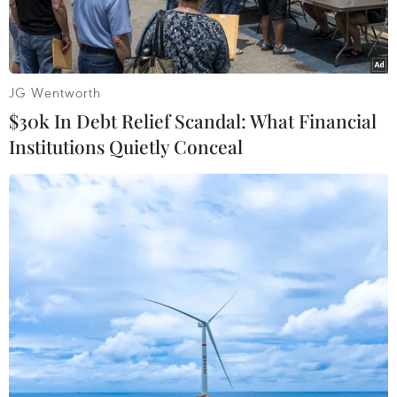
chuồng."
JG Wentworth
$30k In Debt Relief Scandal: What Financial
Institutions Quietly Conceal
Đại biểu Dương Trung Quốc (Đồng Nai) chia sẻ với báo chí về
vụ 39 người lao động bị chết ở Anh. (Ảnh: M.M/Vietnam+)
Dù chưa có thông tin chính thức về nạn nhân
người Việt trong vụ 39 người chết trong
container tại Anh, nhưng trước việc ngày càng