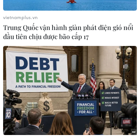
nhiều gia đình báo tìm con mất tích với nhiều
thông tin trùng khớp, các cơ quan chức năng
vietnamplus.vn
Việt Nam đang khẩn trương phối hợp trao đổi
Trung Quốc vận hành giàn phát điện gió nổi
thông tin với phía bạn để xác minh nhân thân
đầu tiên chịu được bão cấp 17
các nạn nhân.
Bên lề hành lang Quốc hội ngày 31/10, chia sẻ
về vụ việc đáng tiếc nêu trên, nhà sử học Dương
Trung Quốc (Đại biểu Quốc hội tỉnh Đồng Nai)
cho rằng đây là vụ việc rất phức tạp vì “tổ chức
buôn người” tuyển lao động theo con đường trái
phép.
Theo ông, tình trạng đi xuất khẩu lao động
ngoài luồng (trái phép) đã xảy ra từ lâu, thậm
chí có những vùng, việc người dân đi lao động
ngoài luồng đã quá phổ biến.