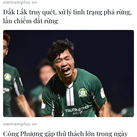
vietnamplus.vn
người do đi lao động chui
Đắk Lắk truy quét, xử lý tình trạng phá rừng,
31/10/2019 03:02
lấn chiếm đất rừng
Cho dù con đường đến trời Âu là bất hợp pháp với bao
nguy hiểm rình rập, có người đã bỏ mạng nơi xứ người
khi tuổi đời còn rất trẻ.
vietnamplus.vn
Công Phượng gặp thử thách lớn trong ngày