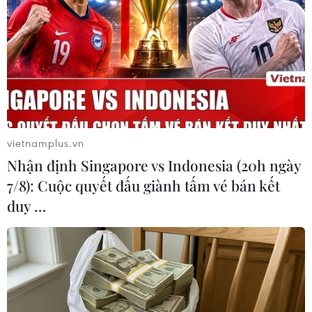
TIN LIÊN QUAN
vietnamplus.vn
Nhận định Singapore vs Indonesia (20h ngày
7/8): Cuộc quyết đấu giành tấm vé bán kết
duy …
70 quốc gia, vùng lãnh thổ ghi nhận sự lây