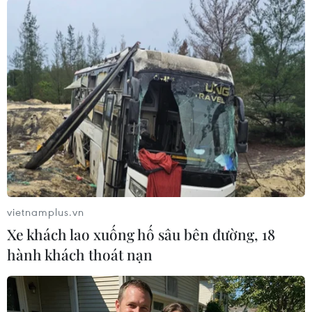
kém phát triển, hoặc các vấn đề sức khỏe khác.
Hiện các nhà khoa học vẫn chưa bào chế được
vaccine phòng chống virus Zika hay thuốc đặc
trị.
Theo thống kê của Tổ chức Y tế Thế giới (WHO),
kể từ năm ngoái, có hơn 1,5 triệu người nhiễm
virus Zika, chủ yếu tại Brazil, và hơn 1.600 trẻ
sơ sinh mắc chứng đầu nhỏ do được sinh ra từ
những người mẹ mang virus này./.
(TTXVN/Vietnam+)
vietnamplus.vn
Xe khách lao xuống hố sâu bên đường, 18
hành khách thoát nạn