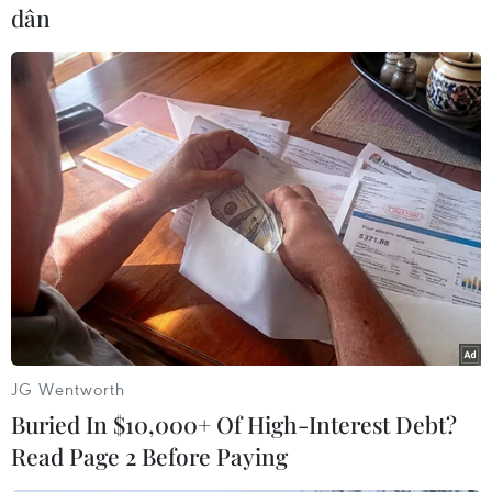
dân
Tuy nhiên, trong nghiên cứu nói trên, sau khi
quan sát các phim chụp cấu trúc não bộ, giới
khoa học phát hiện ra rằng không phải tất cả
các trẻ sơ sinh mắc chứng đầu nhỏ đều mang
những dị tật bất thường.
Virus Zika lây lan sang người chủ yếu khi bị
muỗi Aedes aegypti đốt và cũng có thể lây lan
qua đường tình dục. Người nhiễm virus Zika có
những triệu chứng nhẹ hơn bị sốt xuất huyết
hoặc sốt phát ban, gồm sốt, viêm kết mạc, nhức
đầu, đau cơ, đau khớp và phát ban.
JG Wentworth
Phụ nữ mang thai bị nhiễm virus Zika có thể
Buried In $10,000+ Of High-Interest Debt?
sinh ra con mang dị tật đầu nhỏ - một khiếm
Read Page 2 Before Paying
khuyết đặc trưng của não nhỏ bất thường và