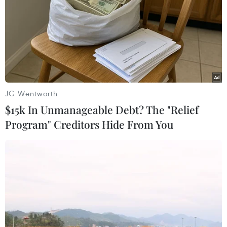
truyền virus Zika
05/09/2016 09:44
Theo thông báo của Tổ chức Y tế Thế giới, tính đến ngày
28/8, đã có 70 quốc gia và vùng lãnh thổ ghi nhận sự
lây truyền của virus Zika, 11 quốc gia có sự lây truyền từ
người sang người.
JG Wentworth
$15k In Unmanageable Debt? The "Relief
Program" Creditors Hide From You