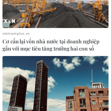
Virus Zika ở Singapore có thể tiến hóa từ
chủng cách đây 60 năm
vietnamplus.vn
08/09/2016 14:48
Cơ cấu lại vốn nhà nước tại doanh nghiệp
Chủng virus Zika ở Singapore có khả năng tiến hóa từ
gắn với mục tiêu tăng trưởng hai con số
một chủng virus Zika từng hoành hành ở khu vực Đông
Nam Á từ những năm 60 của thế kỷ 20.