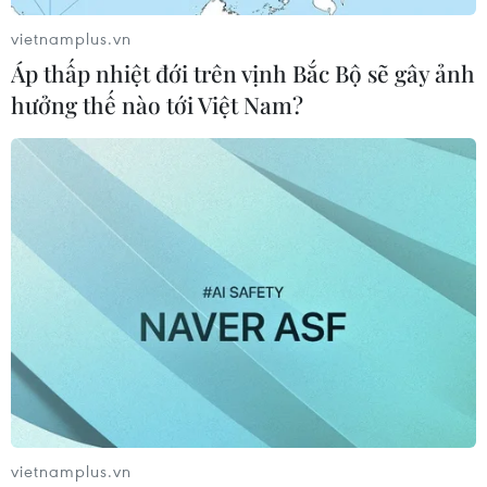
vietnamplus.vn
Áp thấp nhiệt đới trên vịnh Bắc Bộ sẽ gây ảnh
hưởng thế nào tới Việt Nam?
Thái Lan nâng cảnh báo ứng phó toàn
quốc về dịch virus Zika
14/09/2016 12:56
Cơ quan Kiểm soát dịch bệnh Thái Lan (DDC) đã chỉ thị
cho các tất cả 12 Trung tâm Ứng phó Khẩn cấp (EOC)
của nước này nâng cấp cảnh báo ứng phó lên cấp độ
2 để ngăn chặn sự bùng phát của dịch sốt viru
vietnamplus.vn