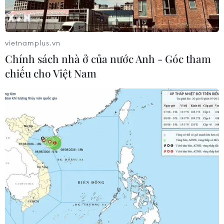
vietnamplus.vn
Chính sách nhà ở của nước Anh - Góc tham
chiếu cho Việt Nam
Thông tin về người Việt
nhiễm Zika tại Nhật Bản
14/09/2016 03:28
Ngày 12/9, giới chức y tế Nhật Bản xác nhận một người
phụ nữ 40 tuổi Việt Nam nhiễm virus Zika đã được phát
hiện tại Tokyo.