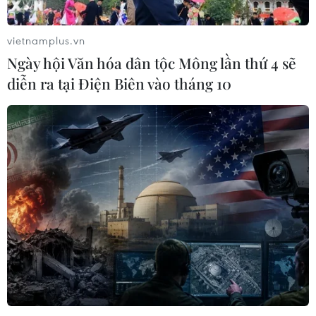
vietnamplus.vn
Ngày hội Văn hóa dân tộc Mông lần thứ 4 sẽ
diễn ra tại Điện Biên vào tháng 10
TIN CÙNG CHUYÊN MỤC
Ớt nhập khẩu từ Mexico khiến hàng
trăm người tiêu dùng Mỹ nhiễm