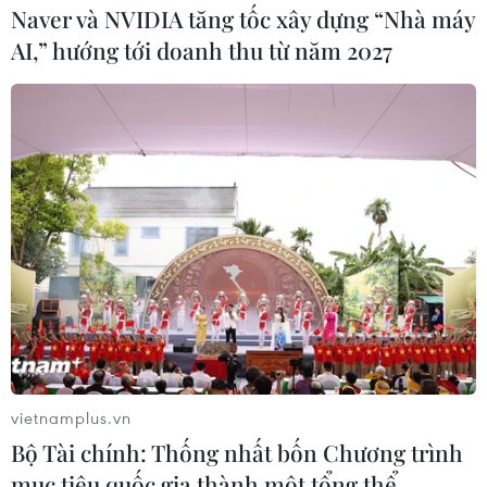
Naver và NVIDIA tăng tốc xây dựng “Nhà máy
AI,” hướng tới doanh thu từ năm 2027
Malaysia xem xét khả năng cho phá thai
đối với bà mẹ nhiễm Zika
vietnamplus.vn
15/09/2016 03:18
Bộ Tài chính: Thống nhất bốn Chương trình
Bộ Y tế Malaysia sẽ họp bàn với Hội đồng Hồi giáo
mục tiêu quốc gia thành một tổng thể