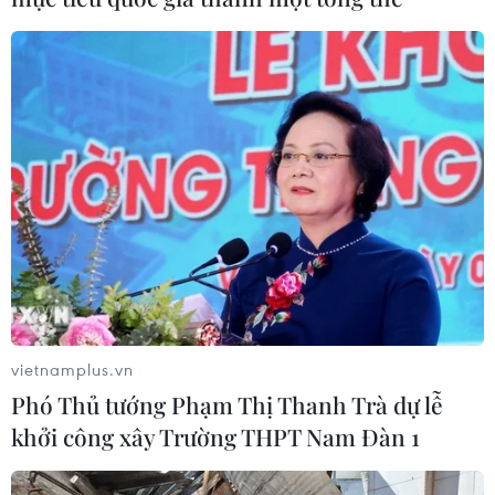
quốc gia vào tuần tới để quyết định liệu có cho phép
phụ nữ mang thai được phá thai nếu họ bị nhiễm virus
Zika.
vietnamplus.vn
Phó Thủ tướng Phạm Thị Thanh Trà dự lễ
khởi công xây Trường THPT Nam Đàn 1