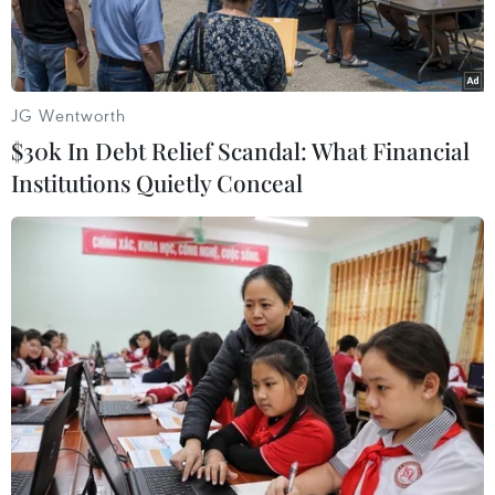
JG Wentworth
$30k In Debt Relief Scandal: What Financial
Institutions Quietly Conceal
Một em bé bị chứng đầu nhỏ liên quan tới virus Zika tại Marica,
bang Rio de Janeiro, Brazil. (Nguồn: THX/TTXVN)
Tạp chí y học The Lancet ngày 15/9 đăng tải
khuyến cáo của các nhà khoa học Anh và Brazil
nhấn mạnh thế giới cần chuẩn bị sẵn sàng để
đối phó với dịch bệnh đầu nhỏ xảy ra toàn cầu