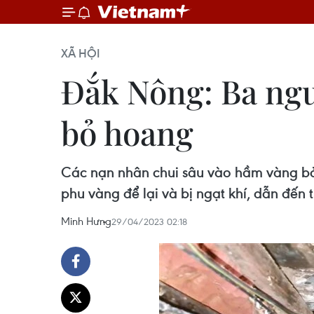
XÃ HỘI
Đắk Nông: Ba ngư
bỏ hoang
Các nạn nhân chui sâu vào hầm vàng bỏ
phu vàng để lại và bị ngạt khí, dẫn đến 
Minh Hưng
29/04/2023 02:18