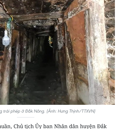
g trái phép ở Đắk Nông. (Ảnh: Hưng Thịnh/TTXVN)
huần, Chủ tịch Ủy ban Nhân dân huyện Đắk