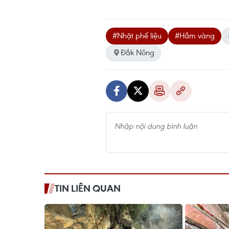
#Nhặt phế liệu
#Hầm vàng
Đắk Nông
TIN LIÊN QUAN