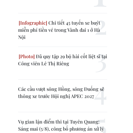
Chi tiết 45 tuyến xe buýt
miễn phí tiền vé trong Vành đai 1 ở Hà
Nội
Đã quy tập 29 bộ hài cốt liệt sĩ tại
Công viên Lê Thị Riêng
Các cầu vượt sông Hồng, sông Đuống sẽ
thông xe trước Hội nghị APEC 2027
Vụ gian lận điểm thi tại Tuyên Quang:
Sáng mai (5/8), công bố phương án xử lý