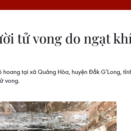
ời tử vong do ngạt kh
 hoang tại xã Quảng Hòa, huyện Đắk G’Long, tỉnh
tử vong.