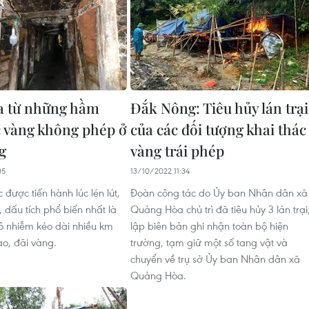
a từ những hầm
Đắk Nông: Tiêu hủy lán trại
c vàng không phép ở
của các đối tượng khai thác
g
vàng trái phép
05
13/10/2022 11:34
c được tiến hành lúc lén lút,
Đoàn công tác do Ủy ban Nhân dân xã
, dấu tích phổ biến nhất là
Quảng Hòa chủ trì đã tiêu hủy 3 lán trại
 ô nhiễm kéo dài nhiều km
lập biên bản ghi nhận toàn bộ hiện
ào, đãi vàng.
trường, tạm giữ một số tang vật và
chuyển về trụ sở Ủy ban Nhân dân xã
Quảng Hòa.