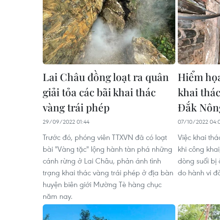
Lai Châu đồng loạt ra quân
Hiểm họ
giải tỏa các bãi khai thác
khai thá
vàng trái phép
Đắk Nôn
29/09/2022 01:44
07/10/2022 04:
Trước đó, phóng viên TTXVN đã có loạt
Việc khai thá
bài "Vàng tặc" lộng hành tàn phá những
khi công khai
cánh rừng ở Lai Châu, phản ánh tình
dòng suối bị
trạng khai thác vàng trái phép ở địa bàn
do hành vi đ
huyện biên giới Mường Tè hàng chục
năm nay.