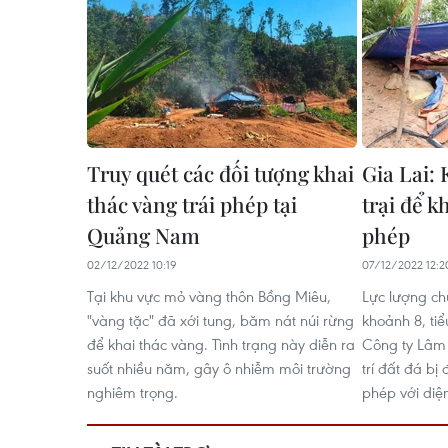
Truy quét các đối tượng khai
Gia Lai: 
thác vàng trái phép tại
trại để k
Quảng Nam
phép
02/12/2022 10:19
07/12/2022 12:2
Tại khu vực mỏ vàng thôn Bồng Miêu,
Lực lượng chứ
"vàng tặc" đã xới tung, băm nát núi rừng
khoảnh 8, ti
để khai thác vàng. Tình trạng này diễn ra
Công ty Lâm 
suốt nhiều năm, gây ô nhiễm môi trường
trí đất đá bị
nghiêm trọng.
phép với diệ