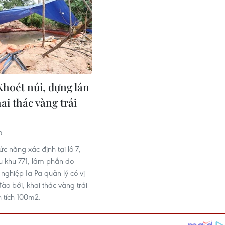
Khoét núi, dựng lán
hai thác vàng trái
0
c năng xác định tại lô 7,
ểu khu 771, lâm phần do
nghiệp Ia Pa quản lý có vị
 đào bới, khai thác vàng trái
n tích 100m2.