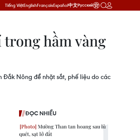
Tiếng Việt
English
Français
Español
中文
Русский
í trong hầm vàng
 Đắk Nông để nhặt sắt, phế liệu do các
ĐỌC NHIỀU
Mường Than tan hoang sau lũ
quét, sạt lở đất