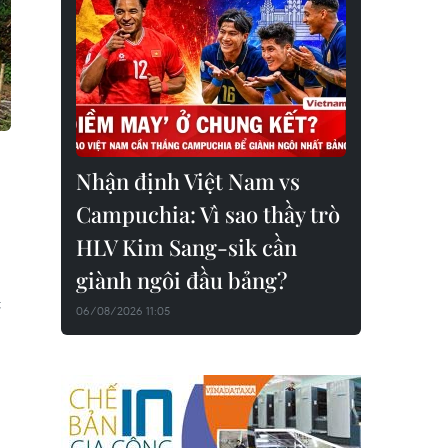
Nhận định Việt Nam vs
Campuchia: Vì sao thầy trò
HLV Kim Sang-sik cần
giành ngôi đầu bảng?
;
06/08/2026 11:05