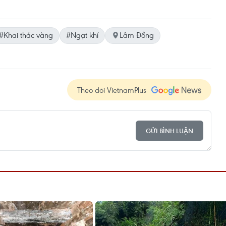
#Khai thác vàng
#Ngạt khí
Lâm Đồng
Theo dõi VietnamPlus
GỬI BÌNH LUẬN