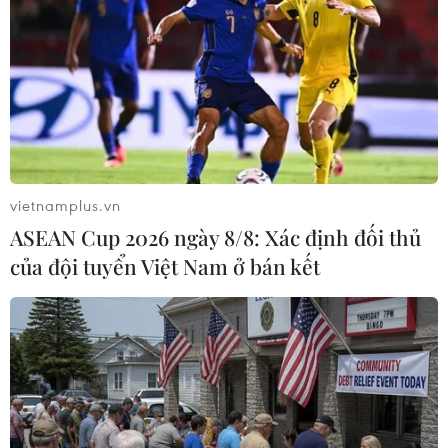
bụng Thượng úy Đặng Trung.
vietnamplus.vn
ASEAN Cup 2026 ngày 8/8: Xác định đối thủ
của đội tuyển Việt Nam ở bán kết
Tạm giam kẻ chống người thi hành công
vụ và gây thương tích
10/09/2021 23:29