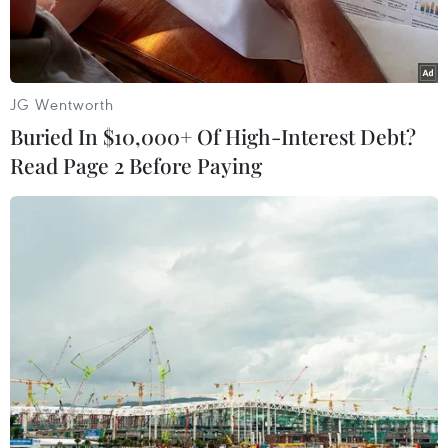
JG Wentworth
Buried In $10,000+ Of High-Interest Debt?
Read Page 2 Before Paying
Đối tượng Trần Văn Bình tại Cơ quan Cảnh sát điều tra Công
an huyện Đắk Song. (Nguồn: Cand.com.vn)
Ngày 18/11, thông tin từ Công an tỉnh Đắk Nông,
Cơ quan Cảnh sát điều tra, Công an huyện Đắk