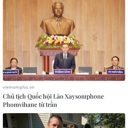
#Gây thương tích
#Mâu thuẫn cá nhân
#Công an tỉnh Đắk Nông
#Công an huyện Đắk Song
Lâm Đồng
Đắk Nông
Theo dõi VietnamPlus
vietnamplus.vn
Chủ tịch Quốc hội Lào Xaysomphone
Phomvihane từ trần
TIN LIÊN QUAN