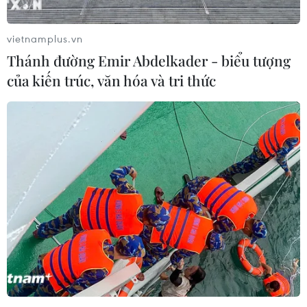
vietnamplus.vn
Thánh đường Emir Abdelkader - biểu tượng
của kiến trúc, văn hóa và tri thức
Bà Rịa-Vũng Tàu: Tuyên án đối tượng
dùng gậy cao su đánh chết bạn tù
13/11/2021 10:18
Lén lấy 1 gậy cao su của quản giáo giấu vào buồng
giam, Lê Hoàng Quang, trú tại xã Xà Bang, huyện Châu
Đức, tỉnh Bà Rịa-Vũng Tàu, đã dùng gậy đánh bạn tù
khiến người này tử vong.