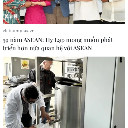
vietnamplus.vn
59 năm ASEAN: Hy Lạp mong muốn phát
triển hơn nữa quan hệ với ASEAN
TIN CÙNG CHUYÊN MỤC
Chuyển Bộ Công an thông tin 7 cá
nhân bán vàng không rõ nguồn gốc
08/08/2026 14:37
Cựu Trưởng ban quản lý chung cư