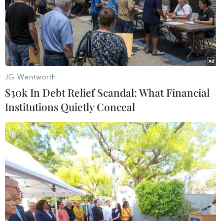
Khi Tổ công tác đang tiến hành lập biên bản, Hoàng
Văn Nam (trú tại xóm Kéo Giáo, xã Ngọc Côn, huyện
Trùng Khánh, tỉnh Cao Bằng) có hành vi chống đối và
dùng cây gỗ đánh Công an viên xã Ngọc Côn.
JG Wentworth
$30k In Debt Relief Scandal: What Financial
Institutions Quietly Conceal