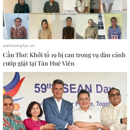
vietnamplus.vn
Cần Thơ: Khởi tố 19 bị can trong vụ dàn cảnh
cướp giật tại Tân Huê Viên