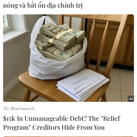
đã can ngăn, đưa ông Sơn và Bình đến Trung
nóng và bất ổn địa chính trị
tâm Y tế huyện Đắk Song điều trị.
Vụ việc đang tiếp tục được các cơ quan chức
năng điều tra làm rõ./.
(TTXVN/Vietnam+)
JG Wentworth
$15k In Unmanageable Debt? The "Relief
Program" Creditors Hide From You