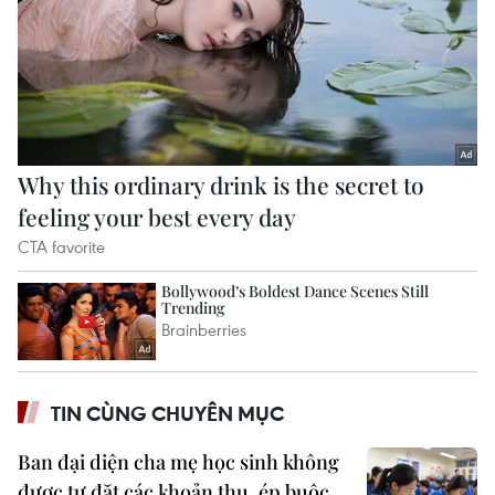
TIN CÙNG CHUYÊN MỤC
Ban đại diện cha mẹ học sinh không
được tự đặt các khoản thu, ép buộc