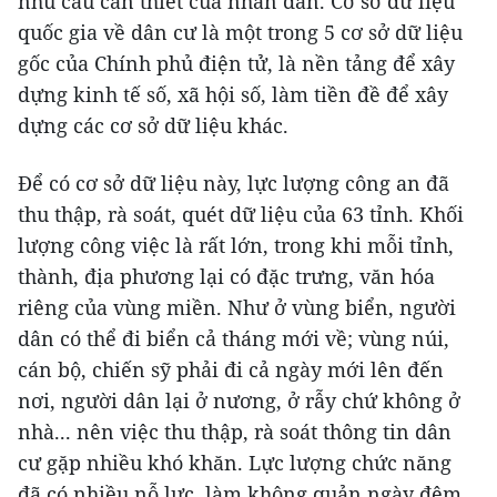
nhu cầu cần thiết của nhân dân. Cơ sở dữ liệu
quốc gia về dân cư là một trong 5 cơ sở dữ liệu
gốc của Chính phủ điện tử, là nền tảng để xây
dựng kinh tế số, xã hội số, làm tiền đề để xây
dựng các cơ sở dữ liệu khác.
Để có cơ sở dữ liệu này, lực lượng công an đã
thu thập, rà soát, quét dữ liệu của 63 tỉnh. Khối
lượng công việc là rất lớn, trong khi mỗi tỉnh,
thành, địa phương lại có đặc trưng, văn hóa
riêng của vùng miền. Như ở vùng biển, người
dân có thể đi biển cả tháng mới về; vùng núi,
cán bộ, chiến sỹ phải đi cả ngày mới lên đến
nơi, người dân lại ở nương, ở rẫy chứ không ở
nhà... nên việc thu thập, rà soát thông tin dân
cư gặp nhiều khó khăn. Lực lượng chức năng
đã có nhiều nỗ lực, làm không quản ngày đêm