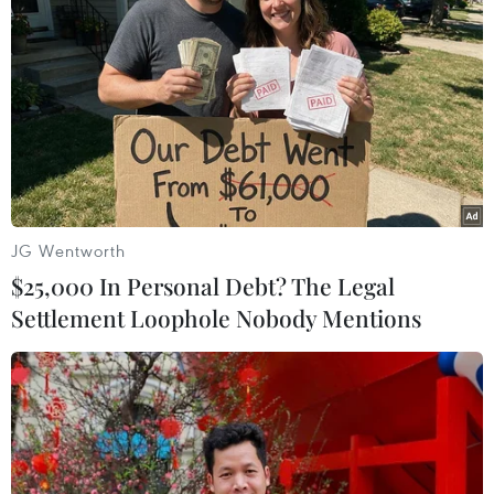
Tiến "Bịp" hầu tòa trong vụ
Cần xử lý dứt điểm việc tập
án tổ chức sử dụng trái
kết gỗ ở hành lang an toàn
phép chất ma túy
giao thông Quốc lộ 22B
07/08/2026 04:40
07/08/2026 04:31
JG Wentworth
$25,000 In Personal Debt? The Legal
Settlement Loophole Nobody Mentions
Phó Thủ tướng Phạm Thị
Gieo mầm tình yêu biển,
Thanh Trà dự lễ khởi công
đảo nơi miền châu thổ
xây Trường THPT Nam
sông Hồng
Đàn 1
07/08/2026 04:29