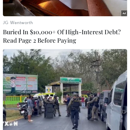
Ngày 12/6, thí sinh tiếp tục làm các bài thi tự
chọn./.
JG Wentworth
Hằng Trần
Buried In $10,000+ Of High-Interest Debt?
Read Page 2 Before Paying
Vietnam+