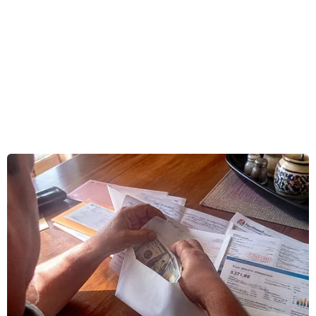
câu cuối
Chiều 11/6, hơn 1,2 triệu thí sinh trên cả nước
hoàn thành bài thi Toán, môn thi thứ hai của Kỳ
thi tốt nghiệp Trung học phổ thông 2026. Đề thi
gồm 3 phần với 34 ý hỏi, bám sát Chương trình
Giáo dục phổ thông 2018 và giữ ổn định cấu trúc
như năm 2025.
Nhiều thí sinh tại Hà Nội nhận định đề thi dễ
hơn năm trước, có thể đạt từ 8 điểm trở lên nếu
ôn tập đầy đủ. Tuy vậy, đề vẫn có tính phân hóa
ở một số câu cuối, đặc biệt là các nội dung liên
quan đến xác suất.
Các câu hỏi thực tiễn về sức khỏe, đời sống,
kinh tế, kỹ thuật xuất hiện với tỷ lệ lớn, đòi hỏi
khả năng vận dụng kiến thức và tư duy logic.