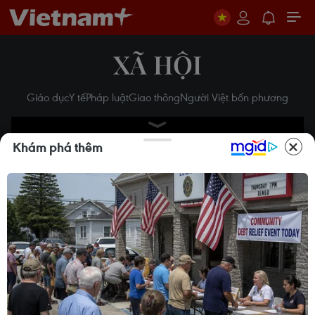
XÃ HỘI
Giáo dục
Y tế
Pháp luật
Giao thông
Người Việt bốn phương
Khám phá thêm