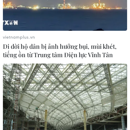
Cuộc tìm kiếm và vá lại
Xuất hiện áp thấp nhiệt đới
những 'trái tim lỗi '
trên khu vực vịnh Bắc Bộ
07/08/2026 04:03
07/08/2026 03:54
vietnamplus.vn
Di dời hộ dân bị ảnh hưởng bụi, mùi khét,
tiếng ồn từ Trung tâm Điện lực Vĩnh Tân
Hỗ trợ thúc đẩy xã hội học
Phú Thọ gỡ vướng mắc
tập để mọi người dân đều
mặt bằng, đẩy nhanh đầu
có cơ hội tiếp thu tri thức
tư các cụm công nghiệp
07/08/2026 03:40
07/08/2026 03:32