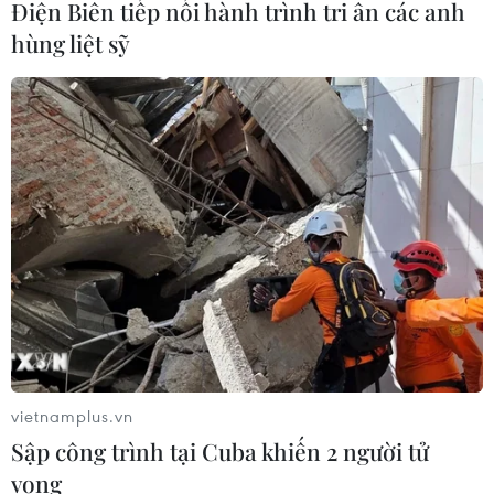
Điện Biên tiếp nối hành trình tri ân các anh
hùng liệt sỹ
Thời tiết ngày 7/8: Bắc Bộ
Kế hoạch hành động
và Bắc Trung Bộ giảm mưa
phòng, chống bão, lũ,
về đêm, cục bộ có mưa to
thiên tai cực đoan và biến
đổi khí hậu
06/08/2026 23:15
06/08/2026 23:00
Xem thêm
vietnamplus.vn
Sập công trình tại Cuba khiến 2 người tử
CƠ QUAN CHỦ QUẢN: THÔNG TẤN XÃ VIỆT NAM
vong