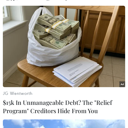
07/08/2026 06:46
Cơ cấu, số lượng, chế độ
Vụ sập cầu Đắk Lung: Tạm
với hiệu trưởng, hiệu phó
ngưng lưu thông và cấp
khi sắp xếp cơ sở giáo dục
nước cho khoảng 50.000
người dân
07/08/2026 05:40
07/08/2026 05:33
JG Wentworth
$15k In Unmanageable Debt? The "Relief
Program" Creditors Hide From You