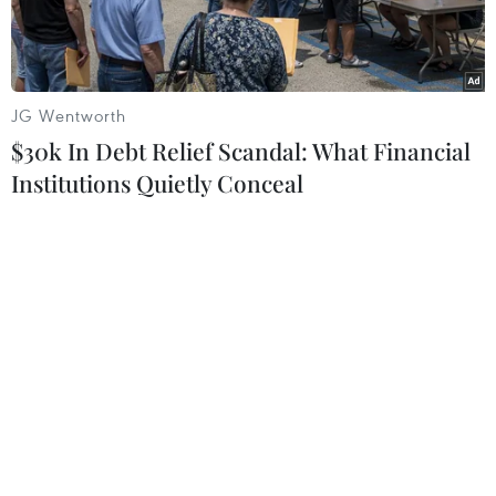
Đề Toán “dễ thở”, nhiều thí
sinh tự tin đạt điểm 8-9
JG Wentworth
$30k In Debt Relief Scandal: What Financial
Hằng Trần
Institutions Quietly Conceal
11/06/2026 11:22
Theo dõi VietnamPlus
Đề Toán tốt nghiệp Trung học phổ thông 2026
được đánh giá dễ hơn năm trước, tăng câu hỏi
thực tiễn. Nhiều thí sinh ở Hà Nội tự tin đạt 8-9
điểm, đề có tính phân hóa học sinh khá giỏi ở các