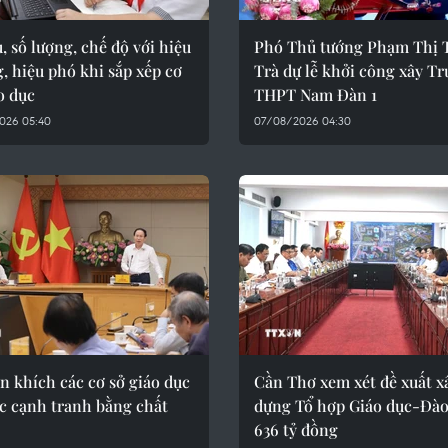
, số lượng, chế độ với hiệu
Phó Thủ tướng Phạm Thị 
, hiệu phó khi sắp xếp cơ
Trà dự lễ khởi công xây T
o dục
THPT Nam Đàn 1
026 05:40
07/08/2026 04:30
 khích các cơ sở giáo dục
Cần Thơ xem xét đề xuất x
c cạnh tranh bằng chất
dựng Tổ hợp Giáo dục-Đào
636 tỷ đồng