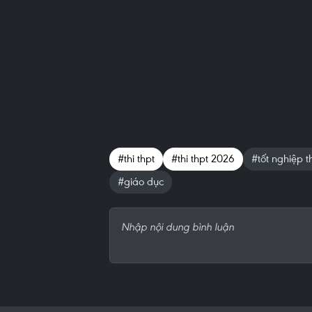
#thi thpt
#thi thpt 2026
#tốt nghiệp t
#giáo dục