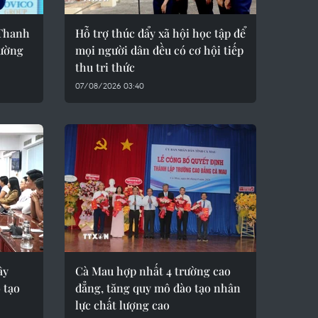
Thanh
Hỗ trợ thúc đẩy xã hội học tập để
rường
mọi người dân đều có cơ hội tiếp
thu tri thức
07/08/2026 03:40
ây
Cà Mau hợp nhất 4 trường cao
 tạo
đẳng, tăng quy mô đào tạo nhân
lực chất lượng cao