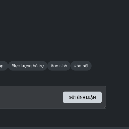
hpt
#lực lượng hỗ trợ
#an ninh
#hà nội
GỬI BÌNH LUẬN