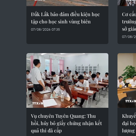
Đắk Lắk bảo đảm điều kiện học
Cơ cấu
tập cho học sinh vùng biên
trưởng
sở giá
07/08/2026 07:35
07/08/2
Vụ chuyên Tuyên Quang: Thu
Khuyến
hồi, hủy bỏ giấy chứng nhận kết
đại họ
quả thi đã cấp
lượng