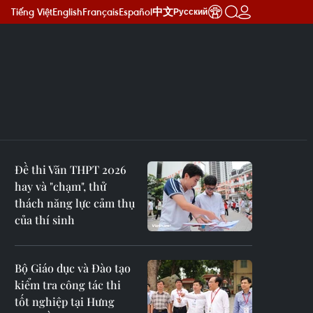
Tiếng Việt
English
Français
Español
中文
Русский
Đề thi Văn THPT 2026
hay và "chạm", thử
thách năng lực cảm thụ
của thí sinh
Bộ Giáo dục và Đào tạo
kiểm tra công tác thi
tốt nghiệp tại Hưng