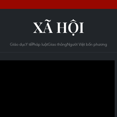
XÃ HỘI
Giáo dục
Y tế
Pháp luật
Giao thông
Người Việt bốn phương