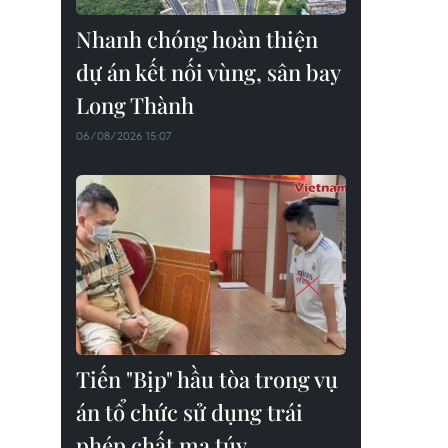
Nhanh chóng hoàn thiện
dự án kết nối vùng, sân bay
Long Thành
06/08/2026 15:07
Tiến "Bịp" hầu tòa trong vụ
án tổ chức sử dụng trái
phép chất ma túy